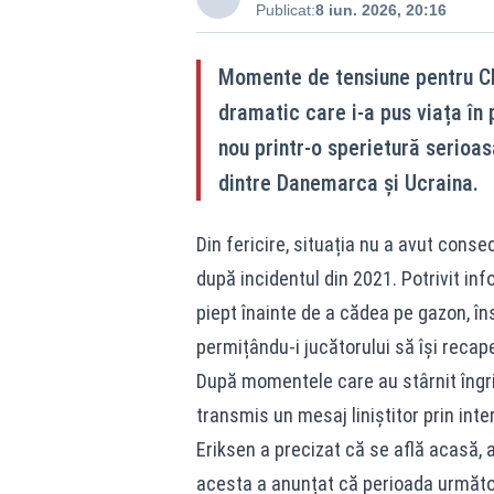
Publicat:
8 iun. 2026, 20:16
Momente de tensiune pentru Chr
dramatic care i-a pus viața în 
nou printr-o sperietură serioas
dintre Danemarca și Ucraina.
Din fericire, situația nu a avut conse
după incidentul din 2021. Potrivit inf
piept înainte de a cădea pe gazon, însă
permițându-i jucătorului să își recap
După momentele care au stârnit îngrijo
transmis un mesaj liniștitor prin inte
Eriksen a precizat că se află acasă, a
acesta a anunțat că perioada următoar