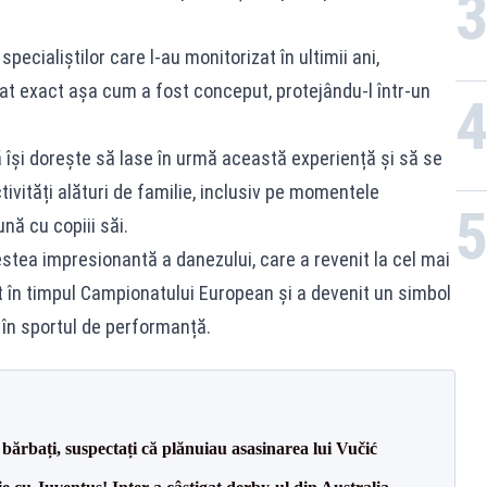
specialiștilor care l-au monitorizat în ultimii ani,
onat exact așa cum a fost conceput, protejându-l într-un
 își dorește să lase în urmă această experiență și să se
ivități alături de familie, inclusiv pe momentele
nă cu copiii săi.
stea impresionantă a danezului, care a revenit la cel mai
it în timpul Campionatului European și a devenit un simbol
e în sportul de performanță.
bărbați, suspectați că plănuiau asasinarea lui Vučić