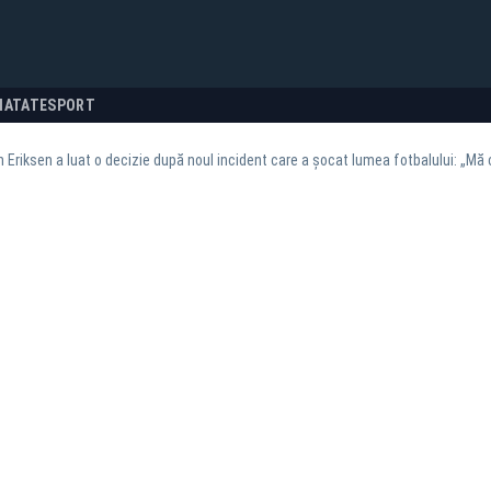
NATATE
SPORT
n Eriksen a luat o decizie după noul incident care a șocat lumea fotbalului: „Mă