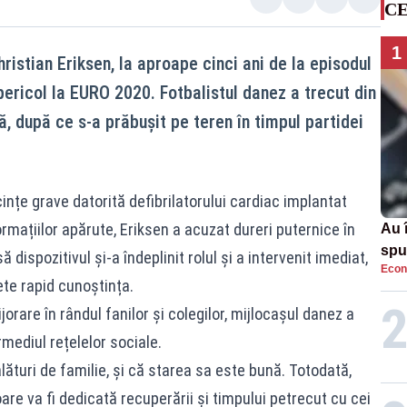
CE
1
istian Eriksen, la aproape cinci ani de la episodul
pericol la EURO 2020. Fotbalistul danez a trecut din
ă, după ce s-a prăbușit pe teren în timpul partidei
cințe grave datorită defibrilatorului cardiac implantat
ormațiilor apărute, Eriksen a acuzat dureri puternice în
Au 
spu
 dispozitivul și-a îndeplinit rolul și a intervenit imediat,
Econ
pas
ete rapid cunoștința.
rare în rândul fanilor și colegilor, mijlocașul danez a
rmediul rețelelor sociale.
lături de familie, și că starea sa este bună. Totodată,
e va fi dedicată recuperării și timpului petrecut cu cei