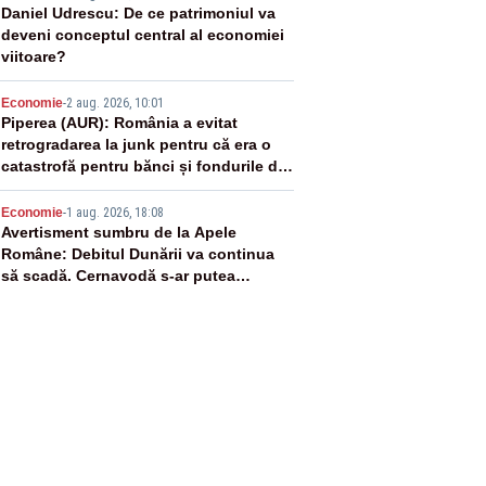
3
Daniel Udrescu: De ce patrimoniul va
deveni conceptul central al economiei
viitoare?
4
Economie
-
2 aug. 2026, 10:01
Piperea (AUR): România a evitat
retrogradarea la junk pentru că era o
catastrofă pentru bănci și fondurile de
pensii
5
Economie
-
1 aug. 2026, 18:08
Avertisment sumbru de la Apele
Române: Debitul Dunării va continua
să scadă. Cernavodă s-ar putea
închide în 4 zile