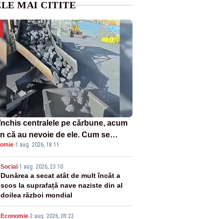
LE MAI CITITE
închis centralele pe cărbune, acum
n că au nevoie de ele. Cum se
omie
·
1 aug. 2026, 18:11
ează vina în plină criză energetică
2
Social
-
1 aug. 2026, 23:10
Dunărea a secat atât de mult încât a
scos la suprafață nave naziste din al
doilea război mondial
Economie
-
2 aug. 2026, 09:22