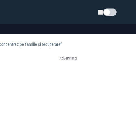
Schimba tema
 concentrez pe familie și recuperare”
Advertising