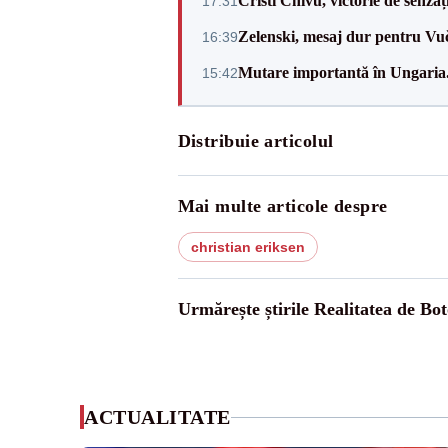
Cristi Chivu, victorie de senzaț
17:31
Zelenski, mesaj dur pentru Vuč
16:39
Mutare importantă în Ungaria. 
15:42
Distribuie articolul
Mai multe articole despre
christian eriksen
Urmărește știrile Realitatea de Bot
ACTUALITATE