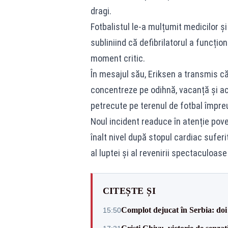
dragi.
Fotbalistul le-a mulțumit medicilor și 
subliniind că defibrilatorul a funcți
moment critic.
În mesajul său, Eriksen a transmis că
concentreze pe odihnă, vacanță și act
petrecute pe terenul de fotbal împreu
Noul incident readuce în atenție pove
înalt nivel după stopul cardiac sufer
al luptei și al revenirii spectaculoas
CITEȘTE ȘI
Complot dejucat în Serbia: doi 
15:50