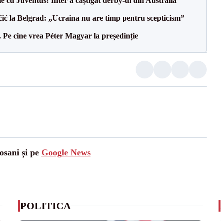
ie cu Juventus! Inter a câștigat derby-ul din Australia
ić la Belgrad: „Ucraina nu are timp pentru scepticism”
Pe cine vrea Péter Magyar la președinție
osani și pe
Google News
POLITICA