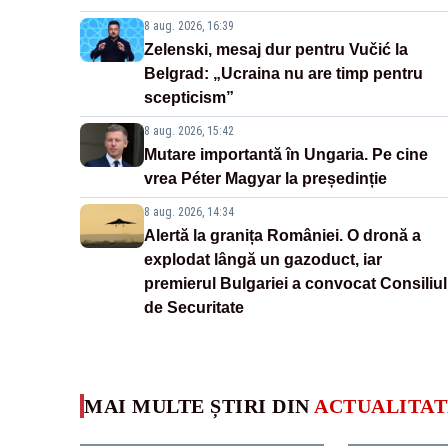
8 aug. 2026, 16:39
Zelenski, mesaj dur pentru Vučić la
Belgrad: „Ucraina nu are timp pentru
scepticism”
8 aug. 2026, 15:42
Mutare importantă în Ungaria. Pe cine
vrea Péter Magyar la președinție
8 aug. 2026, 14:34
Alertă la granița României. O dronă a
explodat lângă un gazoduct, iar
premierul Bulgariei a convocat Consiliul
de Securitate
MAI MULTE ȘTIRI DIN
ACTUALITAT