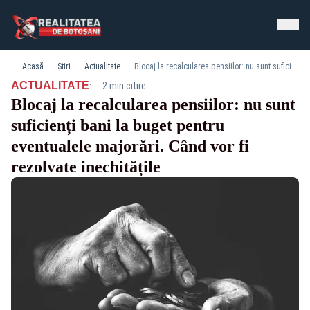
Acasă
Știri
Actualitate
Blocaj la recalcularea pensiilor: nu sunt suficienți bani la buget pentru eventualele majorări. Când vor fi rezolvate inechitățile
·
ACTUALITATE
2 min citire
Blocaj la recalcularea pensiilor: nu sunt
suficienți bani la buget pentru
eventualele majorări. Când vor fi
rezolvate inechitățile