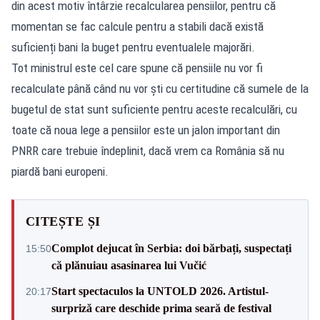
din acest motiv întârzie recalcularea pensiilor, pentru că
momentan se fac calcule pentru a stabili dacă există
suficienți bani la buget pentru eventualele majorări.
Tot ministrul este cel care spune că pensiile nu vor fi
recalculate până când nu vor ști cu certitudine că sumele de la
bugetul de stat sunt suficiente pentru aceste recalculări, cu
toate că noua lege a pensiilor este un jalon important din
PNRR care trebuie îndeplinit, dacă vrem ca România să nu
piardă bani europeni.
CITEȘTE ȘI
Complot dejucat în Serbia: doi bărbați, suspectați
15:50
că plănuiau asasinarea lui Vučić
Start spectaculos la UNTOLD 2026. Artistul-
20:17
surpriză care deschide prima seară de festival