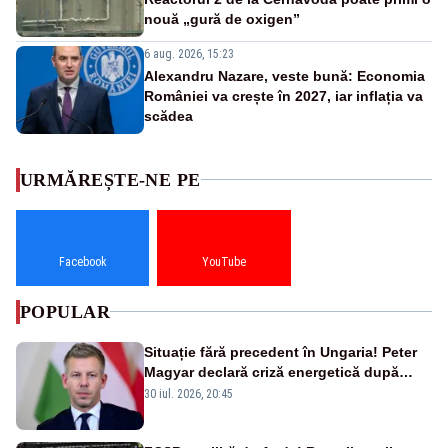
nouă „gură de oxigen”
6 aug. 2026, 15:23
Alexandru Nazare, veste bună: Economia
României va crește în 2027, iar inflația va
scădea
URMĂREȘTE-NE PE
Facebook
YouTube
POPULAR
Situație fără precedent în Ungaria! Peter
Magyar declară criză energetică după
oprirea centralei de la Paks
30 iul. 2026, 20:45