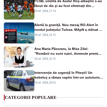
FCSB, umilită de Auda! Roș-albaștrii s-au
făcut de râs și au fost eliminați din
Conference League
30 iul. 2026, 21:14
Alertă la graniță. Nou mesaj RO-Alert în
nordul județului Tulcea. MApN a ridicat de
la sol două avioane F-16
30 iul. 2026, 22:12
Ana Maria Păcuraru, la Miza Zilei:
”Românii nu sunt naivi, domnule premier
Bolojan”
30 iul. 2026, 22:15
Intervenție de urgență în Pitești! Un
bebeluș a rămas captiv într-un autoturism
din cauza unei defecțiuni
30 iul. 2026, 20:33
CATEGORII POPULARE