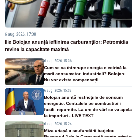
6 aug. 2026, 17:38
Ilie Bolojan anunță ieftinirea carburanților: Petromidia
revine la capacitate maximă
6 aug. 2026, 15:36
Cum se va întrerupe energia electrică la
marii consumatori industriali? Bolojan:
Nu vor exista compensații
6 aug. 2026, 15:33
Bolojan anunță restricțiile de consum
energetic. Centralele pe combustibili
fosili, repornite. La ore de vârf se va apela
la importuri - LIVE TEXT
6 aug. 2026, 15:24
Miza uriașă a scufundării barjelor.
Reactorul 2 de la Cernavodă poate primi o