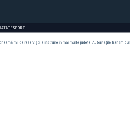
NATATE
SPORT
heamă mii de rezerviști la instruire în mai multe județe. Autoritățile transmit u