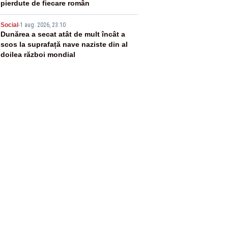
pierdute de fiecare român
5
Social
-
1 aug. 2026, 23:10
Dunărea a secat atât de mult încât a
scos la suprafață nave naziste din al
doilea război mondial