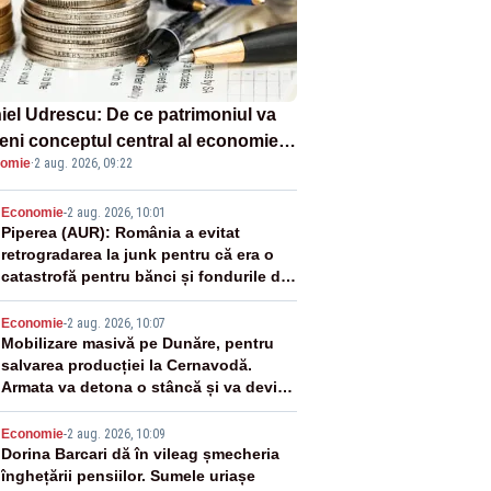
iel Udrescu: De ce patrimoniul va
eni conceptul central al economiei
omie
·
2 aug. 2026, 09:22
oare?
2
Economie
-
2 aug. 2026, 10:01
Piperea (AUR): România a evitat
retrogradarea la junk pentru că era o
catastrofă pentru bănci și fondurile de
pensii
3
Economie
-
2 aug. 2026, 10:07
Mobilizare masivă pe Dunăre, pentru
salvarea producției la Cernavodă.
Armata va detona o stâncă și va devia
apa fluviului - IMAGINI AERIENE
4
Economie
-
2 aug. 2026, 10:09
Dorina Barcari dă în vileag șmecheria
înghețării pensiilor. Sumele uriașe