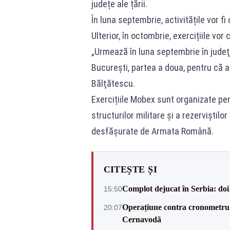
județe ale țării.
În luna septembrie, activitățile vor f
Ulterior, în octombrie, exercițiile vor 
„Urmează în luna septembrie în judeţ
Bucureşti, partea a doua, pentru că a
Bălţătescu.
Exercițiile Mobex sunt organizate pen
structurilor militare și a rezerviștilo
desfășurate de Armata Română.
CITEȘTE ȘI
Complot dejucat în Serbia: doi 
15:50
Operațiune contra cronometru 
20:07
Cernavodă