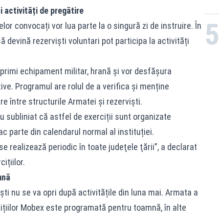
și activități de pregătire
elor convocați vor lua parte la o singură zi de instruire. În
 devină rezerviști voluntari pot participa la activități
or primi echipament militar, hrană și vor desfășura
tive. Programul are rolul de a verifica și menține
 între structurile Armatei și rezerviști.
u subliniat că astfel de exerciții sunt organizate
fac parte din calendarul normal al instituției.
 se realizează periodic în toate judeţele ţării”, a declarat
ițiilor.
mnă
ti nu se va opri după activitățile din luna mai. Armata a
ițiilor Mobex este programată pentru toamnă, în alte