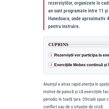
rezerviștilor, organizate în ca
an sunt programate între 11 și 
Hunedoara, unde aproximativ 4.
pentru instruire.
CUPRINS
Rezerviștii vor participa la exer
1
Exercițiile Mobex continuă și
2
Anunțul a atras rapid atenția în spați
motive de panică și că exercițiile fa
periodic în toată țara. Oficialii spu
conflict sau de o situație de criză.