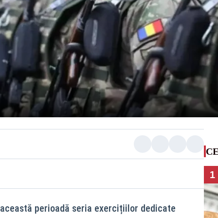
CE
1
 această perioadă seria exercițiilor dedicate