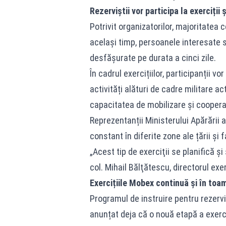
Rezerviștii vor participa la exerciții 
Potrivit organizatorilor, majoritatea c
același timp, persoanele interesate să
desfășurate pe durata a cinci zile.
În cadrul exercițiilor, participanții v
activități alături de cadre militare ac
capacitatea de mobilizare și cooperare
Reprezentanții Ministerului Apărării a
constant în diferite zone ale țării și 
„Acest tip de exerciţii se planifică şi
col. Mihail Bălţătescu, directorul exerc
Exercițiile Mobex continuă și în toa
Programul de instruire pentru rezerviș
anunțat deja că o nouă etapă a exerc