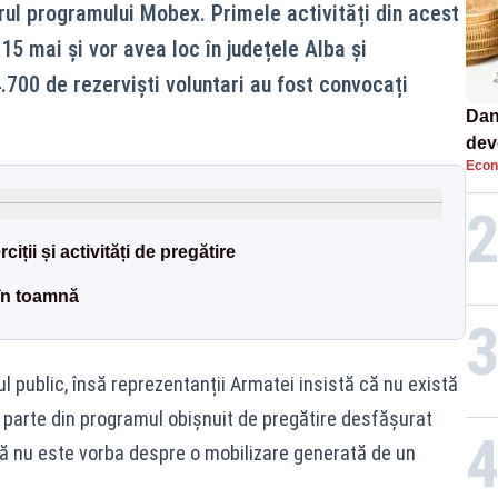
drul programului Mobex. Primele activități din acest
15 mai și vor avea loc în județele Alba și
700 de rezerviști voluntari au fost convocați
Dan
dev
Econ
viit
ciții și activități de pregătire
 în toamnă
ul public, însă reprezentanții Armatei insistă că nu există
c parte din programul obișnuit de pregătire desfășurat
n că nu este vorba despre o mobilizare generată de un