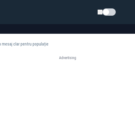
Schimba tema
n mesaj clar pentru populație
Advertising