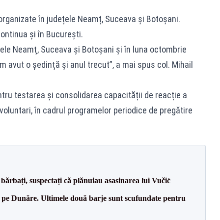
i organizate în județele Neamț, Suceava și Botoșani.
continua și în București.
ele Neamţ, Suceava şi Botoşani şi în luna octombrie
m avut o şedinţă şi anul trecut”, a mai spus col. Mihail
tru testarea și consolidarea capacității de reacție a
r voluntari, în cadrul programelor periodice de pregătire
bărbați, suspectați că plănuiau asasinarea lui Vučić
pe Dunăre. Ultimele două barje sunt scufundate pentru