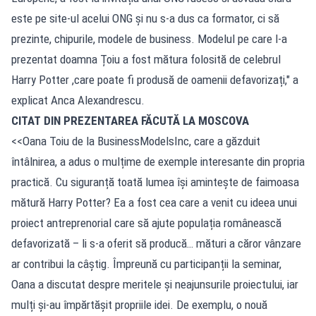
este pe site-ul acelui ONG și nu s-a dus ca formator, ci să
prezinte, chipurile, modele de business. Modelul pe care l-a
prezentat doamna Țoiu a fost mătura folosită de celebrul
Harry Potter ,care poate fi produsă de oamenii defavorizați," a
explicat Anca Alexandrescu.
CITAT DIN PREZENTAREA FĂCUTĂ LA MOSCOVA
<<Oana Toiu de la BusinessModelsInc, care a găzduit
întâlnirea, a adus o mulțime de exemple interesante din propria
practică. Cu siguranță toată lumea își amintește de faimoasa
mătură Harry Potter? Ea a fost cea care a venit cu ideea unui
proiect antreprenorial care să ajute populația românească
defavorizată – li s-a oferit să producă… mături a căror vânzare
ar contribui la câștig. Împreună cu participanții la seminar,
Oana a discutat despre meritele și neajunsurile proiectului, iar
mulți și-au împărtășit propriile idei. De exemplu, o nouă