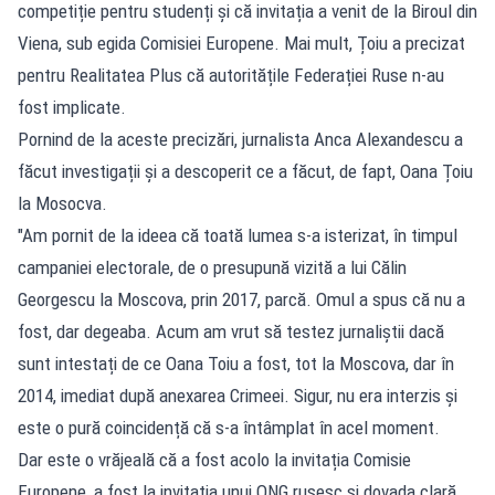
competiție pentru studenți și că invitația a venit de la Biroul din
Viena, sub egida Comisiei Europene. Mai mult, Țoiu a precizat
pentru Realitatea Plus că autoritățile Federației Ruse n-au
fost implicate.
Pornind de la aceste precizări, jurnalista Anca Alexandescu a
făcut investigații și a descoperit ce a făcut, de fapt, Oana Țoiu
la Mosocva.
"Am pornit de la ideea că toată lumea s-a isterizat, în timpul
campaniei electorale, de o presupună vizită a lui Călin
Georgescu la Moscova, prin 2017, parcă. Omul a spus că nu a
fost, dar degeaba. Acum am vrut să testez jurnaliștii dacă
sunt intestați de ce Oana Toiu a fost, tot la Moscova, dar în
2014, imediat după anexarea Crimeei. Sigur, nu era interzis și
este o pură coincidență că s-a întâmplat în acel moment.
Dar este o vrăjeală că a fost acolo la invitația Comisie
Europene, a fost la invitația unui ONG rusesc si dovada clară