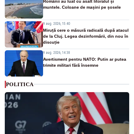
Românii au luat cu asalt litoralul și
muntele. Coloane de mașini pe șosele
9 aug. 2026, 15:40
Miruță cere o măsură radicală după atacul
de la Cluj. Legea dezinformării, din nou în
discuție
9 aug. 2026, 14:38
Avertisment pentru NATO: Putin ar putea
trimite militari fără însemne
POLITICA