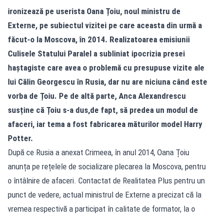
ironizează pe userista Oana Țoiu, noul ministru de
Externe, pe subiectul vizitei pe care aceasta din urmă a
făcut-o la Moscova, în 2014. Realizatoarea emisiunii
Culisele Statului Paralel a subliniat ipocrizia presei
haștagiste care avea o problemă cu presupuse vizite ale
lui Călin Georgescu în Rusia, dar nu are niciuna când este
vorba de Țoiu. Pe de altă parte, Anca Alexandrescu
susține că Țoiu s-a dus,de fapt, să predea un modul de
afaceri, iar tema a fost fabricarea măturilor model Harry
Potter.
După ce Rusia a anexat Crimeea, în anul 2014, Oana Țoiu
anunța pe rețelele de socializare plecarea la Moscova, pentru
o întâlnire de afaceri. Contactat de Realitatea Plus pentru un
punct de vedere, actual ministrul de Externe a precizat că la
vremea respectivă a participat în calitate de formator, la o