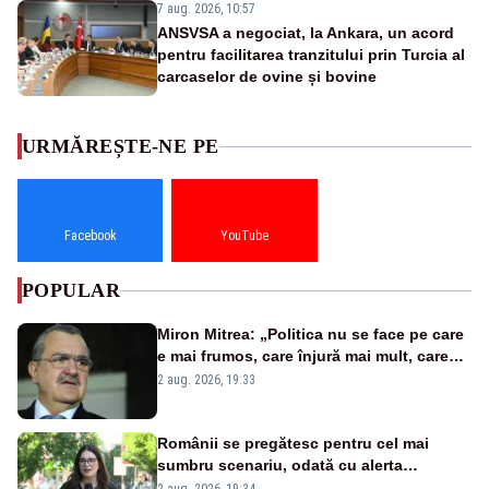
7 aug. 2026, 10:57
ANSVSA a negociat, la Ankara, un acord
pentru facilitarea tranzitului prin Turcia al
carcaselor de ovine și bovine
URMĂREȘTE-NE PE
Facebook
YouTube
POPULAR
Miron Mitrea: „Politica nu se face pe care
e mai frumos, care înjură mai mult, care
țipă mai tare, ci pe proiecte”
2 aug. 2026, 19:33
Românii se pregătesc pentru cel mai
sumbru scenariu, odată cu alerta
energetică