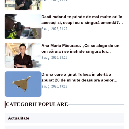
2 aug. 2026, 19:34
Dacă radarul te prinde de mai multe ori în
aceeași zi, scapi cu o singură amendă?
Ce spune legea
2 aug. 2026, 21:29
Ana Maria Păcuraru: „Ce se alege de un
om căruia i se închide singura lui
portiță?”
2 aug. 2026, 23:25
Drona care a ținut Tulcea în alertă a
zburat 20 de minute deasupra apelor
României. Au fost ridicate două F-16
2 aug. 2026, 19:28
CATEGORII POPULARE
Actualitate