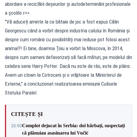
abordare a reciclării deșeurilor și autodeterminării profesionale
a școlilo.r>>.
"Vă aduceți aminte la ce bătaie de joc a fost expus Călin
Georgescu când a vorbit despre industria calului în România și
despre cum românii cu posibilități mai reduse pot folosi acest
animal?! Ei bine, doamna Țoiu a vorbit la Moscova, în 2014,
despre cum oameni defavorizați să facă mături, pe modelul din
celebra serie Harry Potter. Dacă nu este de râs, este de plâns.
Avem un clown la Cotroceni și o vrăjitoare la Ministerul de
Externe," a concluzionat realizatoarea emisiunii Culisele
Statului Paralel.
CITEȘTE ȘI
Complot dejucat în Serbia: doi bărbați, suspectați
15:50
că plănuiau asasinarea lui Vučić