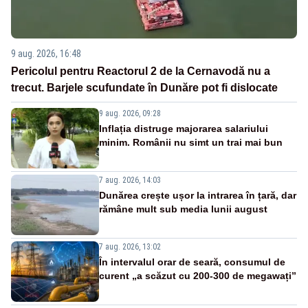
9 aug. 2026, 16:48
Pericolul pentru Reactorul 2 de la Cernavodă nu a
trecut. Barjele scufundate în Dunăre pot fi dislocate
9 aug. 2026, 09:28
Inflația distruge majorarea salariului
minim. Românii nu simt un trai mai bun
7 aug. 2026, 14:03
Dunărea crește ușor la intrarea în țară, dar
rămâne mult sub media lunii august
7 aug. 2026, 13:02
În intervalul orar de seară, consumul de
curent „a scăzut cu 200-300 de megawați”