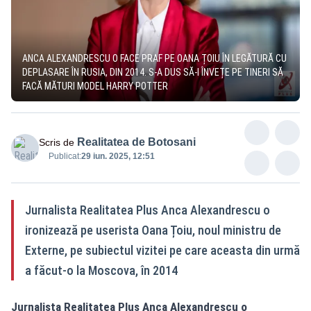
ANCA ALEXANDRESCU O FACE PRAF PE OANA ȚOIU ÎN LEGĂTURĂ CU
DEPLASARE ÎN RUSIA, DIN 2014. S-A DUS SĂ-I ÎNVEȚE PE TINERI SĂ
FACĂ MĂTURI MODEL HARRY POTTER
Realitatea de Botosani
Scris de
Publicat:
29 iun. 2025, 12:51
Jurnalista Realitatea Plus Anca Alexandrescu o
ironizează pe userista Oana Țoiu, noul ministru de
Externe, pe subiectul vizitei pe care aceasta din urmă
a făcut-o la Moscova, în 2014
Jurnalista Realitatea Plus Anca Alexandrescu o