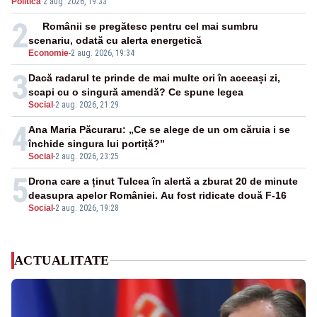
Politica
·
2 aug. 2026, 19:33
2
Românii se pregătesc pentru cel mai sumbru
scenariu, odată cu alerta energetică
Economie
-
2 aug. 2026, 19:34
3
Dacă radarul te prinde de mai multe ori în aceeași zi,
scapi cu o singură amendă? Ce spune legea
Social
-
2 aug. 2026, 21:29
4
Ana Maria Păcuraru: „Ce se alege de un om căruia i se
închide singura lui portiță?”
Social
-
2 aug. 2026, 23:25
5
Drona care a ținut Tulcea în alertă a zburat 20 de minute
deasupra apelor României. Au fost ridicate două F-16
Social
-
2 aug. 2026, 19:28
ACTUALITATE