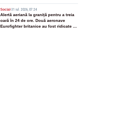
5
Social
-
31 iul. 2026, 07:24
Alertă aeriană la graniță pentru a treia
oară în 24 de ore. Două aeronave
Eurofighter britanice au fost ridicate de
la sol