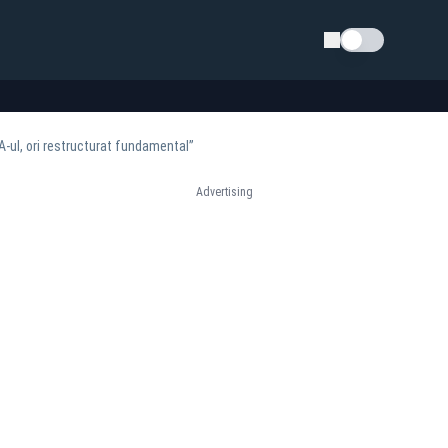
Schimba tema
A-ul, ori restructurat fundamental”
Advertising