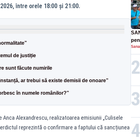
2026, între orele 18:00 și 21:00.
SAN
pent
ormalitate”
Sana
proi
emul de justiție
re sunt făcute numirile
instanță, ar trebui să existe demisii de onoare”
vorbesc în numele românilor?”
e Anca Alexandrescu, realizatoarea emisiunii „Culisele
 verdictul reprezintă o confirmare a faptului că sancțiunea