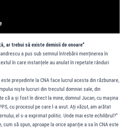
ță, ar trebui să existe demisii de onoare”
exandrescu a pus sub semnul întrebării menținerea în
extul în care instanțele au anulat în repetate rânduri
este președinte la CNA face lucrul acesta din răzbunare,
pului niște lucruri din trecutul domniei sale, din
te că a și fost în direct la mine, domnul Jucan, cu mașina
PS, cu procesul pe care l-a avut. Ați văzut, am arătat
rnului, el s-a exprimat politic. Unde mai este echilibrul?”
, cum să spun, aproape la orice apariție a sa în CNA este