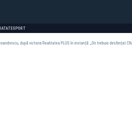
NATATE
SPORT
xandrescu, după victoria Realitatea PLUS în instanță: „Ori trebuie desființat CN