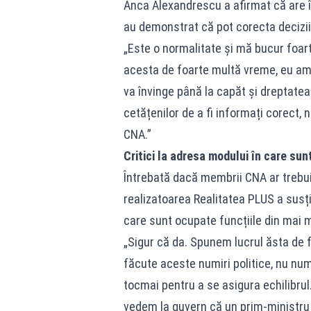
Anca Alexandrescu a afirmat că are î
au demonstrat că pot corecta deciziil
„Este o normalitate și mă bucur foart
acesta de foarte multă vreme, eu am î
va învinge până la capăt și dreptatea
cetățenilor de a fi informați corect, 
CNA.”
Critici la adresa modului în care sun
Întrebată dacă membrii CNA ar trebui 
realizatoarea Realitatea PLUS a susț
care sunt ocupate funcțiile din mai mul
„Sigur că da. Spunem lucrul ăsta de 
făcute aceste numiri politice, nu numai
tocmai pentru a se asigura echilibrul
vedem la guvern că un prim-ministru