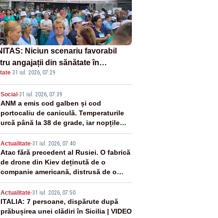
ITAS: Niciun scenariu favorabil
ru angajații din sănătate în
tate
·
31 iul. 2026, 07:29
ectul Legii salarizării
2
Social
-
31 iul. 2026, 07:39
ANM a emis cod galben și cod
portocaliu de caniculă. Temperaturile
urcă până la 38 de grade, iar nopțile
devin tropicale
3
Actualitate
-
31 iul. 2026, 07:40
Atac fără precedent al Rusiei. O fabrică
de drone din Kiev deținută de o
companie americană, distrusă de o
rachetă rusească
4
Actualitate
-
31 iul. 2026, 07:50
ITALIA: 7 persoane, dispărute după
prăbușirea unei clădiri în Sicilia | VIDEO