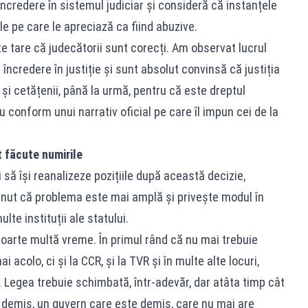
ncredere în sistemul judiciar și consideră că instanțele
e pe care le apreciază ca fiind abuzive.
e tare că judecătorii sunt corecți. Am observat lucrul
ncredere în justiție și sunt absolut convinsă că justiția
 și cetățenii, până la urmă, pentru că este dreptul
nu conform unui narrativ oficial pe care îl impun cei de la
t făcute numirile
să își reanalizeze pozițiile după această decizie,
inut că problema este mai amplă și privește modul în
te instituții ale statului.
foarte multă vreme. În primul rând că nu mai trebuie
 acolo, ci și la CCR, și la TVR și în multe alte locuri,
. Legea trebuie schimbată, într-adevăr, dar atâta timp cât
 demis, un guvern care este demis, care nu mai are