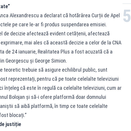
tate”
 Anca Alexandrescu a declarat că hotărârea Curții de Apel
ctele pe care le-ar fi produs suspendarea emisiei.
el de decizie afectează evident cetățenii, afectează
ă exprimare, mai ales că această decizie a celor de la CNA
ata de 24 ianuarie, Realitatea Plus a fost acuzată că a
lin Georgescu și George Simion.
e teoretic trebuie să asigure echilibrul public, sunt
st reprezentați, pentru că pe toate celelalte televiziuni
i înțeleg că este în regulă ca celelalte televiziuni, cum ar
mnul Bolojan și să-i ofere platformă doar domnului
aniștii să aibă platformă, în timp ce toate celelalte
 fost blocați.”
e justiție