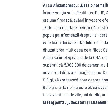
Anca Alexandrescu: „Este o normali
În intervenția sa la Realitatea PLUS,
era una firească, având în vedere efe
„Este o normalitate, pentru că o astf
populația, afectează dreptul la liber
este luată din cauza faptului că în d
difuzat prea mult ceea ce a făcut Că
Adică să înțeleg că cei de la CNA, car
supărați că 5.300.000 de oameni au fo
nu au fost difuzate imagini deloc. Dec
fi Digi, să vorbească doar despre do
Bolojan, iar la noi nu este ok ca suver
televiziuni, luni de zile, ani de zile, au
Mesaj pentru judecători și sistemul d