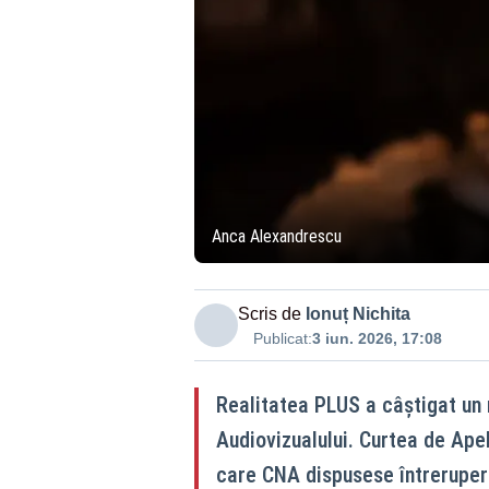
Anca Alexandrescu
Scris de
Ionuț Nichita
Publicat:
3 iun. 2026, 17:08
Realitatea PLUS a câștigat un 
Audiovizualului. Curtea de Apel
care CNA dispusese întrerupere