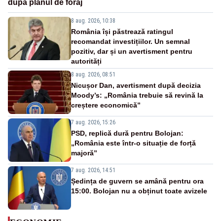
după planul de foraj
8 aug. 2026, 10:38
România își păstrează ratingul
recomandat investițiilor. Un semnal
pozitiv, dar și un avertisment pentru
autorități
8 aug. 2026, 08:51
Nicușor Dan, avertisment după decizia
Moody’s: „România trebuie să revină la
creștere economică”
7 aug. 2026, 15:26
PSD, replică dură pentru Bolojan:
„România este într-o situație de forță
majoră”
7 aug. 2026, 14:51
Ședința de guvern se amână pentru ora
15:00. Bolojan nu a obținut toate avizele