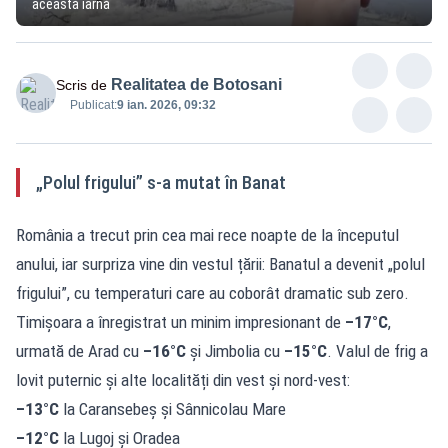
această iarnă
Realitatea de Botosani
Scris de
Publicat:
9 ian. 2026, 09:32
„Polul frigului” s-a mutat în Banat
România a trecut prin cea mai rece noapte de la începutul
anului, iar surpriza vine din vestul țării: Banatul a devenit „polul
frigului”, cu temperaturi care au coborât dramatic sub zero.
Timișoara a înregistrat un minim impresionant de
–17°C
,
urmată de Arad cu
–16°C
și Jimbolia cu
–15°C
. Valul de frig a
lovit puternic și alte localități din vest și nord-vest:
–13°C
la Caransebeș și Sânnicolau Mare
–12°C
la Lugoj și Oradea