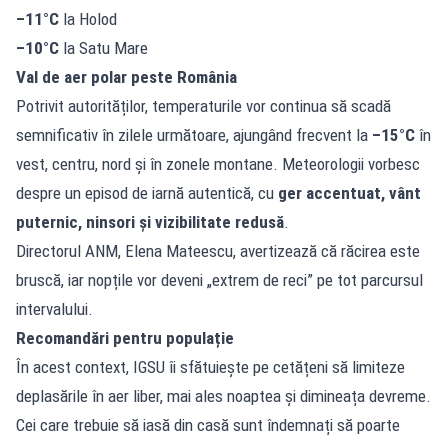
–11°C
la Holod
–10°C
la Satu Mare
Val de aer polar peste România
Potrivit autorităților, temperaturile vor continua să scadă
semnificativ în zilele următoare, ajungând frecvent la
–15°C
în
vest, centru, nord și în zonele montane. Meteorologii vorbesc
despre un episod de iarnă autentică, cu
ger accentuat, vânt
puternic, ninsori și vizibilitate redusă
.
Directorul ANM, Elena Mateescu, avertizează că răcirea este
bruscă, iar nopțile vor deveni „extrem de reci” pe tot parcursul
intervalului.
Recomandări pentru populație
În acest context, IGSU îi sfătuiește pe cetățeni să limiteze
deplasările în aer liber, mai ales noaptea și dimineața devreme.
Cei care trebuie să iasă din casă sunt îndemnați să poarte