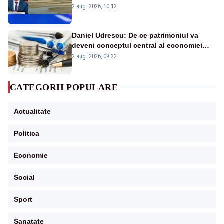
protejăm și natura, dar nu șținem omaneii
2 aug. 2026, 10:12
în stare permanentă de alertă
Daniel Udrescu: De ce patrimoniul va
deveni conceptul central al economiei
viitoare?
2 aug. 2026, 09:22
CATEGORII POPULARE
Actualitate
Politica
Economie
Social
Sport
Sanatate