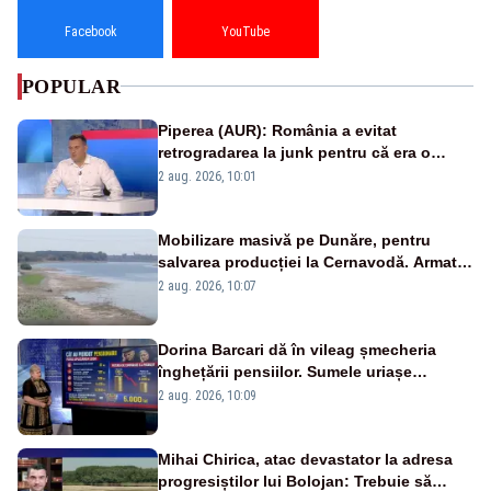
Facebook
YouTube
POPULAR
Piperea (AUR): România a evitat
retrogradarea la junk pentru că era o
catastrofă pentru bănci și fondurile de
2 aug. 2026, 10:01
pensii
Mobilizare masivă pe Dunăre, pentru
salvarea producției la Cernavodă. Armata
va detona o stâncă și va devia apa
2 aug. 2026, 10:07
fluviului - IMAGINI AERIENE
Dorina Barcari dă în vileag șmecheria
înghețării pensiilor. Sumele uriașe
pierdute de fiecare român
2 aug. 2026, 10:09
Mihai Chirica, atac devastator la adresa
progresiștilor lui Bolojan: Trebuie să