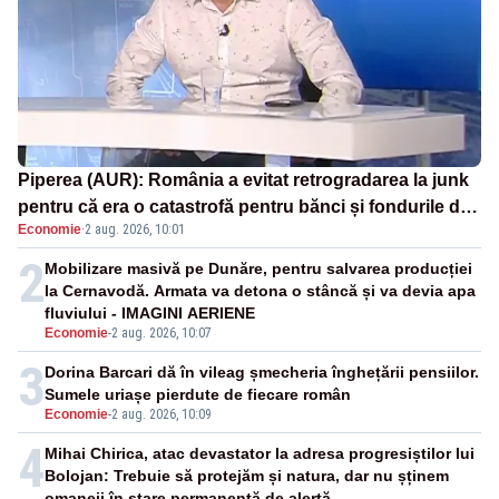
Piperea (AUR): România a evitat retrogradarea la junk
pentru că era o catastrofă pentru bănci și fondurile de
Economie
·
2 aug. 2026, 10:01
pensii
2
Mobilizare masivă pe Dunăre, pentru salvarea producției
la Cernavodă. Armata va detona o stâncă și va devia apa
fluviului - IMAGINI AERIENE
Economie
-
2 aug. 2026, 10:07
3
Dorina Barcari dă în vileag șmecheria înghețării pensiilor.
Sumele uriașe pierdute de fiecare român
Economie
-
2 aug. 2026, 10:09
4
Mihai Chirica, atac devastator la adresa progresiștilor lui
Bolojan: Trebuie să protejăm și natura, dar nu șținem
omaneii în stare permanentă de alertă