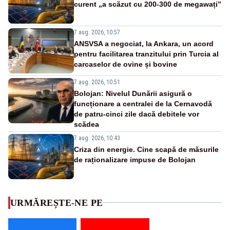
curent „a scăzut cu 200-300 de megawați”
7 aug. 2026, 10:57
ANSVSA a negociat, la Ankara, un acord
pentru facilitarea tranzitului prin Turcia al
carcaselor de ovine și bovine
7 aug. 2026, 10:51
Bolojan: Nivelul Dunării asigură o
funcționare a centralei de la Cernavodă
de patru-cinci zile dacă debitele vor
scădea
7 aug. 2026, 10:43
Criza din energie. Cine scapă de măsurile
de raționalizare impuse de Bolojan
URMĂREȘTE-NE PE