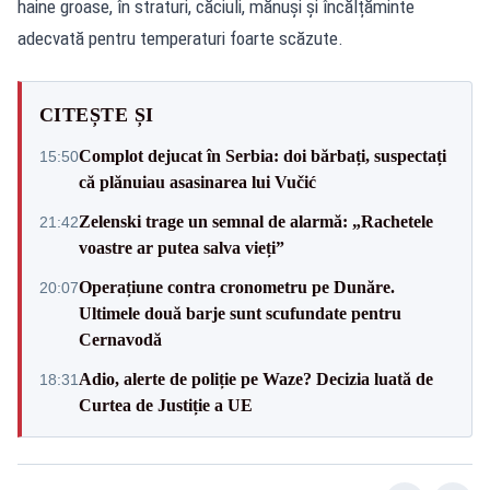
haine groase, în straturi, căciuli, mănuși și încălțăminte
adecvată pentru temperaturi foarte scăzute.
CITEȘTE ȘI
Complot dejucat în Serbia: doi bărbați, suspectați
15:50
că plănuiau asasinarea lui Vučić
Zelenski trage un semnal de alarmă: „Rachetele
21:42
voastre ar putea salva vieți”
Operațiune contra cronometru pe Dunăre.
20:07
Ultimele două barje sunt scufundate pentru
Cernavodă
Adio, alerte de poliție pe Waze? Decizia luată de
18:31
Curtea de Justiție a UE