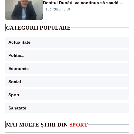
Debitul Dunării va continua să scadă.
Cernavodă s-ar putea închide în 4 zile
1 aug. 2026, 18:08
CATEGORII POPULARE
Actualitate
Politica
Economie
Social
Sport
Sanatate
MAI MULTE ȘTIRI DIN
SPORT