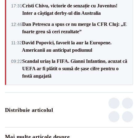
Cristi Chivu, victorie de senzație cu Juventus!
17:31
Inter a câștigat derby-ul din Australia
Dan Petrescu a spus ce nu merge la CFR Cluj: „E
12:46
foarte greu să ceri rezultate”
David Popovici, favorit la aur la Europene.
11:32
Americanii au anticipat podiumul
Scandal uriaș la FIFA. Gianni Infantino, acuzat că
09:22
UEFA ar fi plătit o sumă de șase cifre pentru o
fostă angajată
Distribuie articolul
Mai multe articole despre