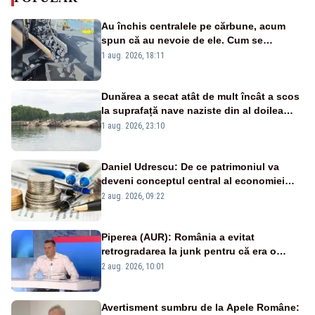
Au închis centralele pe cărbune, acum
spun că au nevoie de ele. Cum se
pasează vina în plină criză energetică
1 aug. 2026, 18:11
Dunărea a secat atât de mult încât a scos
la suprafață nave naziste din al doilea
război mondial
1 aug. 2026, 23:10
Daniel Udrescu: De ce patrimoniul va
deveni conceptul central al economiei
viitoare?
2 aug. 2026, 09:22
Piperea (AUR): România a evitat
retrogradarea la junk pentru că era o
catastrofă pentru bănci și fondurile de
2 aug. 2026, 10:01
pensii
Avertisment sumbru de la Apele Române: