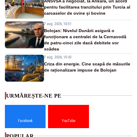
ANSVSA a negociat, la Ankara, un acord
pentru facilitarea tranzitului prin Turcia al
carcaselor de ovine și bovine
7 aug. 2026, 10:51
Bolojan: Nivelul Dunării asigură o
funcționare a centralei de la Cernavodă
de patru-cinci zile dacă debitele vor
scădea
7 aug. 2026, 10:43
Criza din energie. Cine scapă de măsurile
de raționalizare impuse de Bolojan
URMĂREȘTE-NE PE
Facebook
YouTube
POPULAR