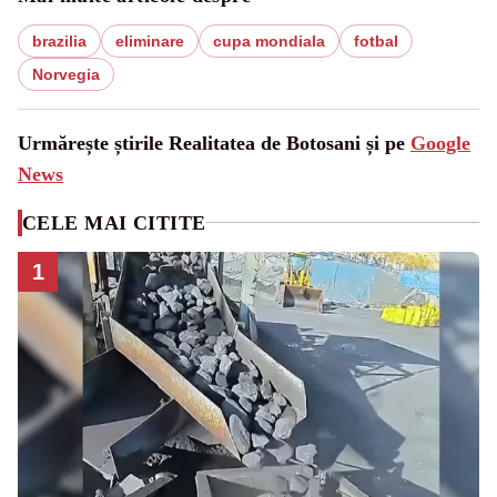
brazilia
eliminare
cupa mondiala
fotbal
Norvegia
Urmărește știrile Realitatea de Botosani și pe
Google
News
CELE MAI CITITE
1