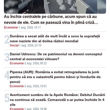
Au închis centralele pe cărbune, acum spun că au
nevoie de ele. Cum se pasează vina în plină criză
Economie
·
1 aug. 2026, 18:11
energetică
2
Dunărea a secat atât de mult încât a scos la suprafață
nave naziste din al doilea război mondial
Social
-
1 aug. 2026, 23:10
3
Daniel Udrescu: De ce patrimoniul va deveni conceptul
central al economiei viitoare?
Economie
-
2 aug. 2026, 09:22
4
Piperea (AUR): România a evitat retrogradarea la junk
pentru că era o catastrofă pentru bănci și fondurile de
pensii
Economie
-
2 aug. 2026, 10:01
5
Avertisment sumbru de la Apele Române: Debitul Dunării
va continua să scadă. Cernavodă s-ar putea închide în 4
zile
Economie
-
1 aug. 2026, 18:08