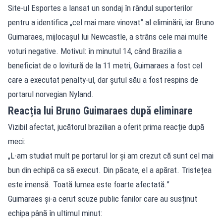
Site-ul Esportes a lansat un sondaj în rândul suporterilor
pentru a identifica „cel mai mare vinovat” al eliminării, iar Bruno
Guimaraes, mijlocașul lui Newcastle, a strâns cele mai multe
voturi negative. Motivul: în minutul 14, când Brazilia a
beneficiat de o lovitură de la 11 metri, Guimaraes a fost cel
care a executat penalty-ul, dar șutul său a fost respins de
portarul norvegian Nyland.
Reacția lui Bruno Guimaraes după eliminare
Vizibil afectat, jucătorul brazilian a oferit prima reacție după
meci:
„L-am studiat mult pe portarul lor și am crezut că sunt cel mai
bun din echipă ca să execut. Din păcate, el a apărat. Tristețea
este imensă. Toată lumea este foarte afectată.”
Guimaraes și-a cerut scuze public fanilor care au susținut
echipa până în ultimul minut: