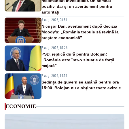
recomandat investițiilor. Un semnal
pozitiv, dar și un avertisment pentru
autorități
8 aug. 2026, 08:51
Nicușor Dan, avertisment după decizia
Moody’s: „România trebuie să revină la
creștere economică”
7 aug. 2026, 15:26
PSD, replică dură pentru Bolojan:
„România este într-o situație de forță
majoră”
7 aug. 2026, 14:51
Ședința de guvern se amână pentru ora
15:00. Bolojan nu a obținut toate avizele
ECONOMIE