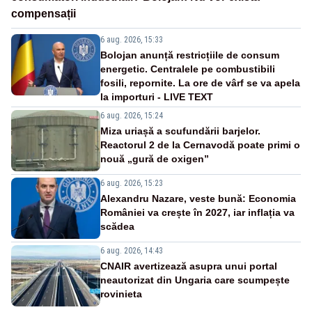
compensații
6 aug. 2026, 15:33
Bolojan anunță restricțiile de consum
energetic. Centralele pe combustibili
fosili, repornite. La ore de vârf se va apela
la importuri - LIVE TEXT
6 aug. 2026, 15:24
Miza uriașă a scufundării barjelor.
Reactorul 2 de la Cernavodă poate primi o
nouă „gură de oxigen”
6 aug. 2026, 15:23
Alexandru Nazare, veste bună: Economia
României va crește în 2027, iar inflația va
scădea
6 aug. 2026, 14:43
CNAIR avertizează asupra unui portal
neautorizat din Ungaria care scumpește
rovinieta