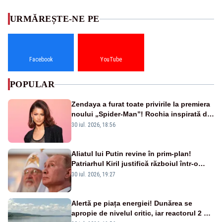
URMĂREȘTE-NE PE
Facebook
YouTube
POPULAR
Zendaya a furat toate privirile la premiera
noului „Spider-Man”! Rochia inspirată de
pânza de păianjen a făcut senzație
30 iul. 2026, 18:56
Aliatul lui Putin revine în prim-plan!
Patriarhul Kiril justifică războiul într-o
nouă carte
30 iul. 2026, 19:27
Alertă pe piața energiei! Dunărea se
apropie de nivelul critic, iar reactorul 2 de