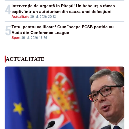
4
Intervenție de urgență în Pitești! Un bebeluș a rămas
captiv într-un autoturism din cauza unei defecțiuni
Actualitate
-
30 iul. 2026, 20:33
5
Totul pentru calificare! Cum începe FCSB partida cu
Auda din Conference League
Sport
-
30 iul. 2026, 18:26
ACTUALITATE