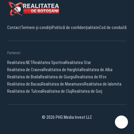
Contact
Termeni și condiții
Politică de confidențialitate
Cod de conduită
Parteneri:
Realitatea.NET
Realitatea Sportiva
Realitatea Star
Realitatea de Craiova
Realitatea de Harghita
Realitatea de Alba
Realitatea de Braila
Realitatea de Giurgiu
Realitatea de Ilfov
Realitatea de Bacau
Realitatea de Maramures
Realitatea de Ialomita
Realitatea de Tulcea
Realitatea de Cluj
Realitatea de Gorj
© 2026 PHG Media Invest LLC
Facebook
YouTube