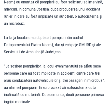
Neamţ au anunţat că pompierii au fost solicitaţi să intervină,
miercuri, în comuna Costişa, după producerea unui accident
rutier în care au fost implicate un autotren, o autocisternă şi
un microbuz.
La faţa locului s-au deplasat pompierii din cadrul
Detaşamentului Piatra-Neamţ, dar şi echipaje SMURD şi ale
Serviciului de Ambulanţă Judeţean.
”La sosirea pompierilor, la locul evenimentului se aflau şase
persoane care au fost implicate în accident, dintre care trei
erau conducătorii autovehiculelor şi trei pasageri în microbuz”,
au afirmat pompierii. Ei au precizat că autocisterna este
încărcată cu motorină. De asemenea, două persoane primesc
îngrijiri medicale.