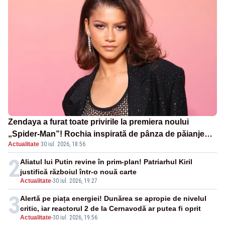
Zendaya a furat toate privirile la premiera noului
„Spider-Man”! Rochia inspirată de pânza de păianjen a
Actualitate
·
30 iul. 2026, 18:56
făcut senzație
2
Aliatul lui Putin revine în prim-plan! Patriarhul Kiril
justifică războiul într-o nouă carte
Actualitate
-
30 iul. 2026, 19:27
3
Alertă pe piața energiei! Dunărea se apropie de nivelul
critic, iar reactorul 2 de la Cernavodă ar putea fi oprit
Actualitate
-
30 iul. 2026, 19:56