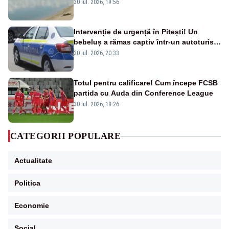
la Cernavodă ar putea fi oprit
30 iul. 2026, 19:56
Intervenție de urgență în Pitești! Un
bebeluș a rămas captiv într-un autoturism
din cauza unei defecțiuni
30 iul. 2026, 20:33
Totul pentru calificare! Cum începe FCSB
partida cu Auda din Conference League
30 iul. 2026, 18:26
CATEGORII POPULARE
Actualitate
Politica
Economie
Social