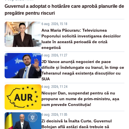
Guvernul a adoptat o hotărâre care aprobă planurile de
pregătire pentru riscuri
6 aug. 2026, 15:18
Ana Maria Păcuraru: Televiziunea
Poporului solicită investigarea deciziilor
luate în această perioadă de criză
enegetică
6 aug. 2026, 11:27
JD Vance anunță negocieri de pace
dificile și îndelungate cu Iranul, în timp ce
Teheranul neagă existența discuțiilor cu
SUA
6 aug. 2026, 11:24
Nicușor Dan, suspendat pentru că nu
propune un nume de prim-ministru, așa
cum prevede Constituția!
6 aug. 2026, 11:05
Zi decisivă la Înalta Curte. Guvernul
Bolojan află astăzi dacă trebuie să