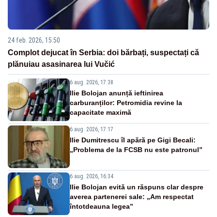
24 feb. 2026, 15:50
Complot dejucat în Serbia: doi bărbați, suspectați că
plănuiau asasinarea lui Vučić
6 aug. 2026, 17:38
Ilie Bolojan anunță ieftinirea
carburanților: Petromidia revine la
capacitate maximă
6 aug. 2026, 17:17
Ilie Dumitrescu îl apără pe Gigi Becali:
„Problema de la FCSB nu este patronul”
6 aug. 2026, 16:34
Ilie Bolojan evită un răspuns clar despre
averea partenerei sale: „Am respectat
întotdeauna legea”