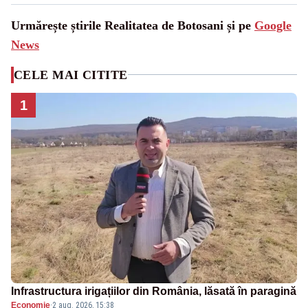
Urmărește știrile Realitatea de Botosani și pe
Google
News
CELE MAI CITITE
1
Infrastructura irigațiilor din România, lăsată în paragină
Economie
·
2 aug. 2026, 15:38