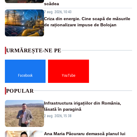
scădea
7 aug. 2026, 10:43
Criza din energie. Cine scapă de măsurile
de raționalizare impuse de Bolojan
URMĂREȘTE-NE PE
Facebook
YouTube
POPULAR
Infrastructura irigațiilor din România,
lăsată în paragină
2 aug. 2026, 15:38
Ana Maria Păcuraru demască planul lui