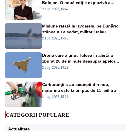
Bolojan. O nouă ediție explozivă a
emisiunii „Miza Zilei” la Realitatea PLUS
2 aug. 2026, 15:42
Misiune ratată la Izvoarele, pe Dunăre:
stânca nu a cedat, militarii reiau
detonările luni – VIDEO
2 aug. 2026, 15:48
Drona care a ținut Tulcea în alertă a
zburat 20 de minute deasupra apelor
României. Au fost ridicate două F-16
2 aug. 2026, 19:28
Carburanții s-au scumpit din nou,
motorina este la un pas de 11 lei/litru
2 aug. 2026, 15:36
CATEGORII POPULARE
Actualitate