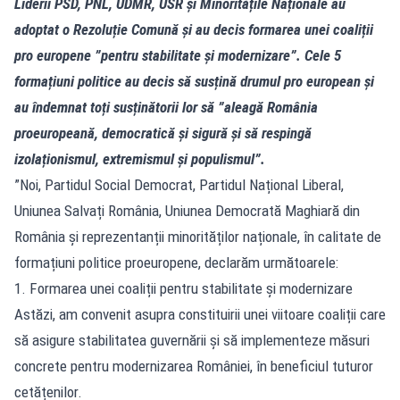
Liderii PSD, PNL, UDMR, USR și Minoritățile Naționale au
adoptat o Rezoluție Comună și au decis formarea unei coaliții
pro europene ”pentru stabilitate și modernizare”. Cele 5
formațiuni politice au decis să susțină drumul pro european și
au îndemnat toți susținătorii lor să ”aleagă România
proeuropeană, democratică și sigură și să respingă
izolaționismul, extremismul și populismul”.
”Noi, Partidul Social Democrat, Partidul Național Liberal,
Uniunea Salvați România, Uniunea Democrată Maghiară din
România și reprezentanții minorităților naționale, în calitate de
formațiuni politice proeuropene, declarăm următoarele:
1. Formarea unei coaliții pentru stabilitate și modernizare
Astăzi, am convenit asupra constituirii unei viitoare coaliții care
să asigure stabilitatea guvernării și să implementeze măsuri
concrete pentru modernizarea României, în beneficiul tuturor
cetățenilor.