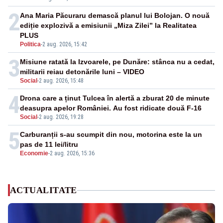
2
Ana Maria Păcuraru demască planul lui Bolojan. O nouă
ediție explozivă a emisiunii „Miza Zilei” la Realitatea
PLUS
Politica
-
2 aug. 2026, 15:42
3
Misiune ratată la Izvoarele, pe Dunăre: stânca nu a cedat,
militarii reiau detonările luni – VIDEO
Social
-
2 aug. 2026, 15:48
4
Drona care a ținut Tulcea în alertă a zburat 20 de minute
deasupra apelor României. Au fost ridicate două F-16
Social
-
2 aug. 2026, 19:28
5
Carburanții s-au scumpit din nou, motorina este la un
pas de 11 lei/litru
Economie
-
2 aug. 2026, 15:36
ACTUALITATE