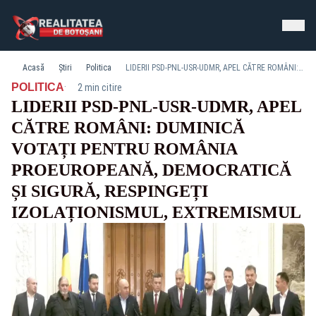
Acasă
Știri
Politica
LIDERII PSD-PNL-USR-UDMR, APEL CĂTRE ROMÂNI: DUMINICĂ VOTAȚI PENTRU ROMÂNIA PROEUROPEANĂ, DEMOCRATICĂ ȘI SIGURĂ, RESPINGEȚI IZOLAȚIONISMUL, EXTREMISMUL
·
POLITICA
2 min citire
LIDERII PSD-PNL-USR-UDMR, APEL
CĂTRE ROMÂNI: DUMINICĂ
VOTAȚI PENTRU ROMÂNIA
PROEUROPEANĂ, DEMOCRATICĂ
ȘI SIGURĂ, RESPINGEȚI
IZOLAȚIONISMUL, EXTREMISMUL