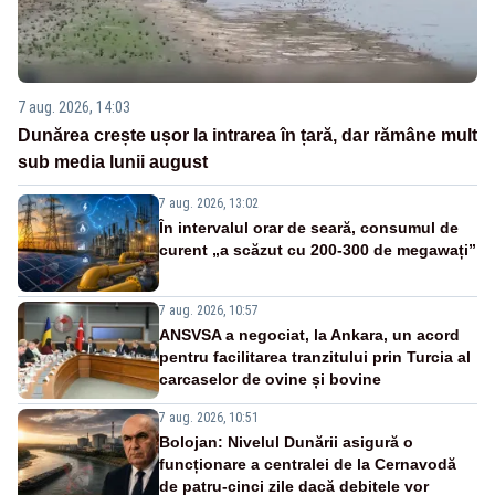
7 aug. 2026, 14:03
Dunărea crește ușor la intrarea în țară, dar rămâne mult
sub media lunii august
7 aug. 2026, 13:02
În intervalul orar de seară, consumul de
curent „a scăzut cu 200-300 de megawați”
7 aug. 2026, 10:57
ANSVSA a negociat, la Ankara, un acord
pentru facilitarea tranzitului prin Turcia al
carcaselor de ovine și bovine
7 aug. 2026, 10:51
Bolojan: Nivelul Dunării asigură o
funcționare a centralei de la Cernavodă
de patru-cinci zile dacă debitele vor