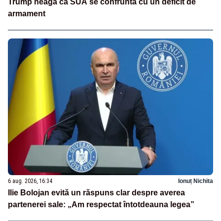
Trump neagă că SUA se confruntă cu un deficit de
armament
6 aug. 2026, 16:34
Ionuț Nichita
Ilie Bolojan evită un răspuns clar despre averea
partenerei sale: „Am respectat întotdeauna legea”