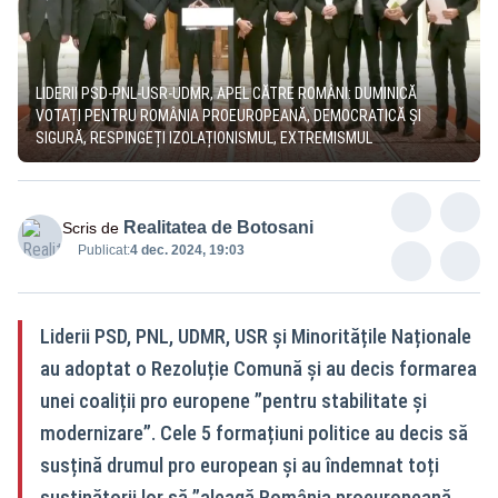
LIDERII PSD-PNL-USR-UDMR, APEL CĂTRE ROMÂNI: DUMINICĂ
VOTAȚI PENTRU ROMÂNIA PROEUROPEANĂ, DEMOCRATICĂ ȘI
SIGURĂ, RESPINGEȚI IZOLAȚIONISMUL, EXTREMISMUL
Realitatea de Botosani
Scris de
Publicat:
4 dec. 2024, 19:03
Liderii PSD, PNL, UDMR, USR și Minoritățile Naționale
au adoptat o Rezoluție Comună și au decis formarea
unei coaliții pro europene ”pentru stabilitate și
modernizare”. Cele 5 formațiuni politice au decis să
susțină drumul pro european și au îndemnat toți
susținătorii lor să ”aleagă România proeuropeană,