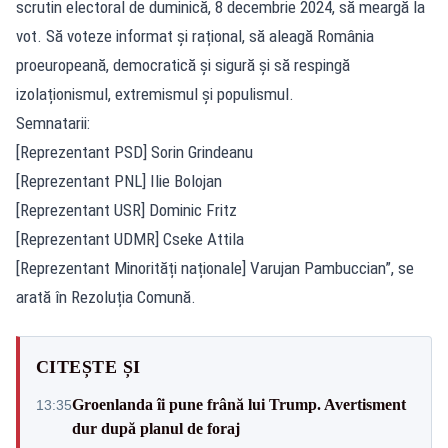
scrutin electoral de duminică, 8 decembrie 2024, să meargă la
vot. Să voteze informat și rațional, să aleagă România
proeuropeană, democratică și sigură și să respingă
izolaționismul, extremismul și populismul.
Semnatarii:
[Reprezentant PSD] Sorin Grindeanu
[Reprezentant PNL] Ilie Bolojan
[Reprezentant USR] Dominic Fritz
[Reprezentant UDMR] Cseke Attila
[Reprezentant Minorități naționale] Varujan Pambuccian”, se
arată în Rezoluția Comună.
CITEȘTE ȘI
Groenlanda îi pune frână lui Trump. Avertisment
13:35
dur după planul de foraj