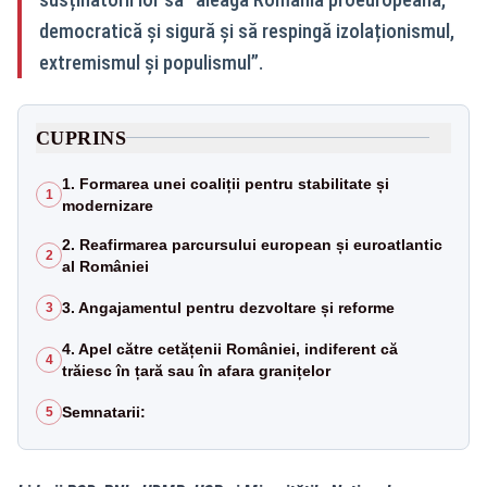
democratică și sigură și să respingă izolaționismul,
extremismul și populismul”.
CUPRINS
1. Formarea unei coaliții pentru stabilitate și
1
modernizare
2. Reafirmarea parcursului european și euroatlantic
2
al României
3. Angajamentul pentru dezvoltare și reforme
3
4. Apel către cetățenii României, indiferent că
4
trăiesc în țară sau în afara granițelor
Semnatarii:
5