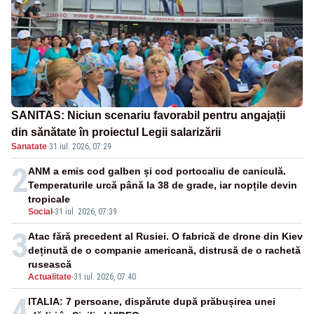
SANITAS: Niciun scenariu favorabil pentru angajații
din sănătate în proiectul Legii salarizării
Sanatate
·
31 iul. 2026, 07:29
2
ANM a emis cod galben și cod portocaliu de caniculă.
Temperaturile urcă până la 38 de grade, iar nopțile devin
tropicale
Social
-
31 iul. 2026, 07:39
3
Atac fără precedent al Rusiei. O fabrică de drone din Kiev
deținută de o companie americană, distrusă de o rachetă
rusească
Actualitate
-
31 iul. 2026, 07:40
4
ITALIA: 7 persoane, dispărute după prăbușirea unei