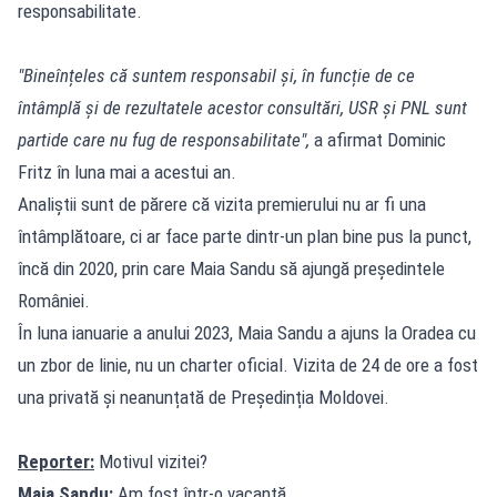
responsabilitate.
"Bineînțeles că suntem responsabil și, în funcție de ce
întâmplă și de rezultatele acestor consultări, USR și PNL sunt
partide care nu fug de responsabilitate",
a afirmat Dominic
Fritz în luna mai a acestui an.
Analiștii sunt de părere că vizita premierului nu ar fi una
întâmplătoare, ci ar face parte dintr-un plan bine pus la punct,
încă din 2020, prin care Maia Sandu să ajungă președintele
României.
În luna ianuarie a anului 2023, Maia Sandu a ajuns la Oradea cu
un zbor de linie, nu un charter oficial. Vizita de 24 de ore a fost
una privată și neanunțată de Președinția Moldovei.
Reporter:
Motivul vizitei?
Maia Sandu:
Am fost într-o vacanță.