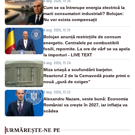
6 aug. 2026, 15:36
Cum se va întrerupe energia electrică la
marii consumatori industriali? Bolojan:
Nu vor exista compensații
6 aug. 2026, 15:33
Bolojan anunță restricțiile de consum
energetic. Centralele pe combustibili
fosili, repornite. La ore de vârf se va apela
la importuri - LIVE TEXT
6 aug. 2026, 15:24
Miza uriașă a scufundării barjelor.
Reactorul 2 de la Cernavodă poate primi o
nouă „gură de oxigen”
6 aug. 2026, 15:23
Alexandru Nazare, veste bună: Economia
României va crește în 2027, iar inflația va
scădea
URMĂREȘTE-NE PE