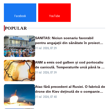
Facebook
YouTube
POPULAR
SANITAS: Niciun scenariu favorabil
pentru angajații din sănătate în proiectul
Legii salarizării
31 iul. 2026, 07:29
ANM a emis cod galben și cod portocaliu
de caniculă. Temperaturile urcă până la 38
de grade, iar nopțile devin tropicale
31 iul. 2026, 07:39
Atac fără precedent al Rusiei. O fabrică de
drone din Kiev deținută de o companie
americană, distrusă de o rachetă
31 iul. 2026, 07:40
rusească