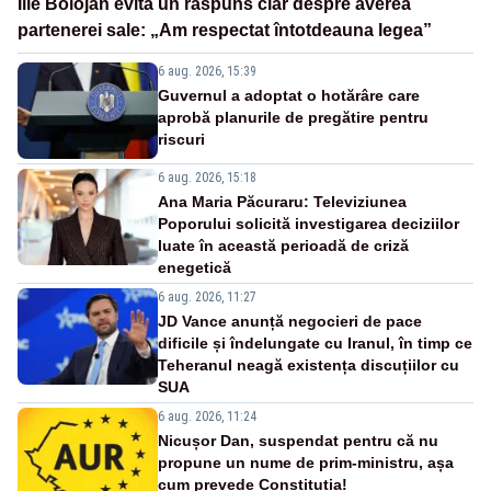
Ilie Bolojan evită un răspuns clar despre averea
partenerei sale: „Am respectat întotdeauna legea”
6 aug. 2026, 15:39
Guvernul a adoptat o hotărâre care
aprobă planurile de pregătire pentru
riscuri
6 aug. 2026, 15:18
Ana Maria Păcuraru: Televiziunea
Poporului solicită investigarea deciziilor
luate în această perioadă de criză
enegetică
6 aug. 2026, 11:27
JD Vance anunță negocieri de pace
dificile și îndelungate cu Iranul, în timp ce
Teheranul neagă existența discuțiilor cu
SUA
6 aug. 2026, 11:24
Nicușor Dan, suspendat pentru că nu
propune un nume de prim-ministru, așa
cum prevede Constituția!