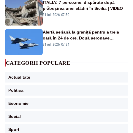
ITALIA: 7 persoane, dispărute după
prăbușirea unei clădiri în Sicilia | VIDEO
31 iul. 2026, 07:50
Alertă aeriană la graniță pentru a treia
oară în 24 de ore. Două aeronave
Eurofighter britanice au fost ridicate de la
31 iul. 2026, 07:24
sol
CATEGORII POPULARE
Actualitate
Politica
Economie
Social
Sport