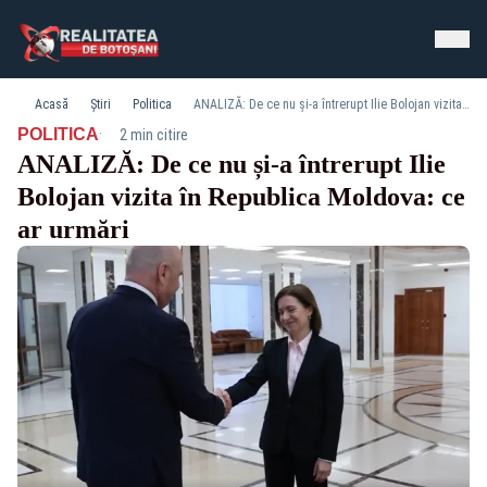
Acasă
Știri
Politica
ANALIZĂ: De ce nu și-a întrerupt Ilie Bolojan vizita în Republica Moldova: ce ar urmări
·
POLITICA
2 min citire
ANALIZĂ: De ce nu și-a întrerupt Ilie
Bolojan vizita în Republica Moldova: ce
ar urmări