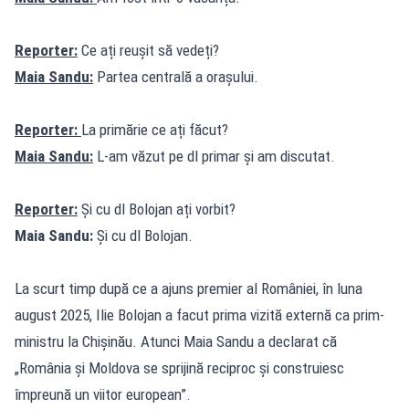
Reporter:
Ce ați reușit să vedeți?
Maia Sandu:
Partea centrală a orașului.
Reporter:
La primărie ce ați făcut?
Maia Sandu:
L-am văzut pe dl primar și am discutat.
Reporter:
Și cu dl Bolojan ați vorbit?
Maia Sandu:
Și cu dl Bolojan.
La scurt timp după ce a ajuns premier al României, în luna
august 2025, Ilie Bolojan a facut prima vizită externă ca prim-
ministru la Chișinău. Atunci Maia Sandu a declarat că
„România și Moldova se sprijină reciproc și construiesc
împreună un viitor european”.