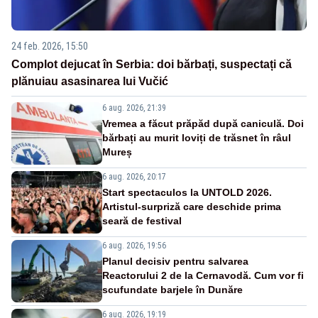
24 feb. 2026, 15:50
Complot dejucat în Serbia: doi bărbați, suspectați că
plănuiau asasinarea lui Vučić
6 aug. 2026, 21:39
Vremea a făcut prăpăd după caniculă. Doi
bărbați au murit loviți de trăsnet în râul
Mureș
6 aug. 2026, 20:17
Start spectaculos la UNTOLD 2026.
Artistul-surpriză care deschide prima
seară de festival
6 aug. 2026, 19:56
Planul decisiv pentru salvarea
Reactorului 2 de la Cernavodă. Cum vor fi
scufundate barjele în Dunăre
6 aug. 2026, 19:19