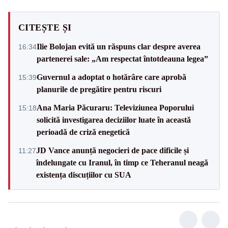
CITEȘTE ȘI
Ilie Bolojan evită un răspuns clar despre averea
16:34
partenerei sale: „Am respectat întotdeauna legea”
Guvernul a adoptat o hotărâre care aprobă
15:39
planurile de pregătire pentru riscuri
Ana Maria Păcuraru: Televiziunea Poporului
15:18
solicită investigarea deciziilor luate în această
perioadă de criză enegetică
JD Vance anunță negocieri de pace dificile și
11:27
îndelungate cu Iranul, în timp ce Teheranul neagă
existența discuțiilor cu SUA