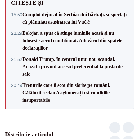
CITEȘTE ȘI
Complot dejucat în Serbia: doi bărbați, suspectați
15:50
că plănuiau asasinarea lui Vučić
Bolojan a spus că stinge luminile acasă și nu
22:29
folosește aerul condiționat. Adevărul din spatele
declarațiilor
Donald Trump, în centrul unui nou scandal.
21:52
Acuzații privind accesul preferențial la postările
sale
Trenurile care îi scot din sărite pe români.
20:49
Călătorii reclamă aglomerația și condițiile
insuportabile
Distribuie articolul