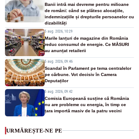
Banii intră mai devreme pentru milioane
de români: când se plătesc alocațiile,
indemnizațiile și drepturile persoanelor cu
dizabilități
5 aug. 2026, 10:29
Marile lanțuri de magazine din România
reduc consumul de energie. Ce MĂSURI
au anunțat retailerii
5 aug. 2026, 09:46
Scandal în Parlament pe tema centralelor
pe cărbune. Vot decisiv în Camera
Deputaților
5 aug. 2026, 09:42
Comisia Europeană susține că România
nu are probleme cu energia, în timp ce
țara importă masiv de la patru vecini
URMĂREȘTE-NE PE