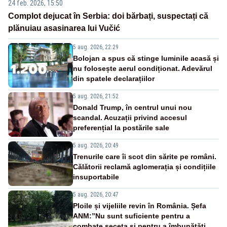
24 feb. 2026, 15:50
Complot dejucat în Serbia: doi bărbați, suspectați că
plănuiau asasinarea lui Vučić
5 aug. 2026, 22:29
Bolojan a spus că stinge luminile acasă și
nu folosește aerul condiționat. Adevărul
din spatele declarațiilor
5 aug. 2026, 21:52
Donald Trump, în centrul unui nou
scandal. Acuzații privind accesul
preferențial la postările sale
5 aug. 2026, 20:49
Trenurile care îi scot din sărite pe români.
Călătorii reclamă aglomerația și condițiile
insuportabile
5 aug. 2026, 20:47
Ploile și vijeliile revin în România. Șefa
ANM:”Nu sunt suficiente pentru a
combate seceta și pentru a îmbunătăți