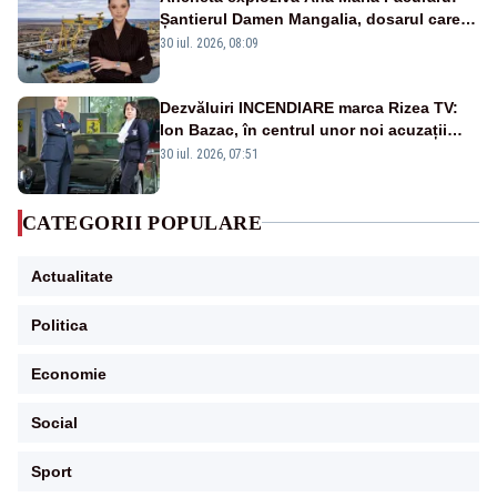
Șantierul Damen Mangalia, dosarul care
scufundă apărarea României
30 iul. 2026, 08:09
Dezvăluiri INCENDIARE marca Rizea TV:
Ion Bazac, în centrul unor noi acuzații
publice
30 iul. 2026, 07:51
CATEGORII POPULARE
Actualitate
Politica
Economie
Social
Sport