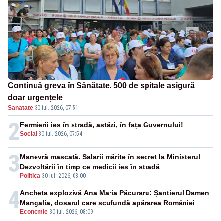
Continuă greva în Sănătate. 500 de spitale asigură
doar urgențele
Sanatate
·
30 iul. 2026, 07:51
2
Fermierii ies în stradă, astăzi, în fața Guvernului!
Social
-
30 iul. 2026, 07:54
3
Manevră mascată. Salarii mărite în secret la Ministerul
Dezvoltării în timp ce medicii ies în stradă
Politica
-
30 iul. 2026, 08:00
4
Ancheta explozivă Ana Maria Păcuraru: Șantierul Damen
Mangalia, dosarul care scufundă apărarea României
Economie
-
30 iul. 2026, 08:09