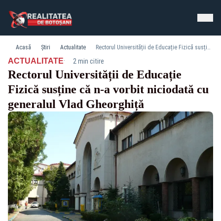
Acasă
Știri
Actualitate
Rectorul Universității de Educație Fizică susține că n-a vorbit niciodată cu generalul Vlad Gheorghiță
·
ACTUALITATE
2 min citire
Rectorul Universității de Educație
Fizică susține că n-a vorbit niciodată cu
generalul Vlad Gheorghiță