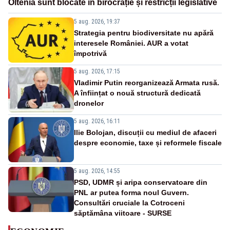
Oltenia sunt blocate în birocrație și restricții legislative
5 aug. 2026, 19:37
Strategia pentru biodiversitate nu apără
interesele României. AUR a votat
împotrivă
5 aug. 2026, 17:15
Vladimir Putin reorganizează Armata rusă.
A înființat o nouă structură dedicată
dronelor
5 aug. 2026, 16:11
Ilie Bolojan, discuții cu mediul de afaceri
despre economie, taxe și reformele fiscale
5 aug. 2026, 14:55
PSD, UDMR și aripa conservatoare din
PNL ar putea forma noul Guvern.
Consultări cruciale la Cotroceni
săptămâna viitoare - SURSE