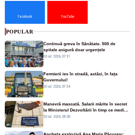
Facebook
YouTube
POPULAR
Continuă greva în Sănătate. 500 de
spitale asigură doar urgențele
30 iul. 2026, 07:51
Fermierii ies în stradă, astăzi, în fața
Guvernului!
30 iul. 2026, 07:54
Manevră mascată. Salarii mărite în secret
la Ministerul Dezvoltării în timp ce medicii
ies în stradă
30 iul. 2026, 08:00
Ancheta explozivă Ana Maria Păcuraru: