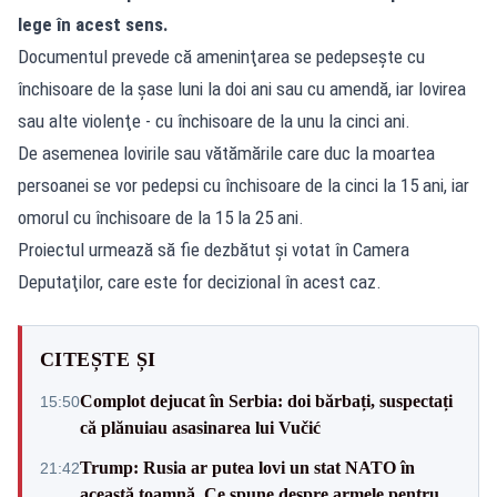
lege în acest sens.
Documentul prevede că ameninţarea se pedepseşte cu
închisoare de la șase luni la doi ani sau cu amendă, iar lovirea
sau alte violenţe - cu închisoare de la unu la cinci ani.
De asemenea lovirile sau vătămările care duc la moartea
persoanei se vor pedepsi cu închisoare de la cinci la 15 ani, iar
omorul cu închisoare de la 15 la 25 ani.
Proiectul urmează să fie dezbătut şi votat în Camera
Deputaţilor, care este for decizional în acest caz.
CITEȘTE ȘI
Complot dejucat în Serbia: doi bărbați, suspectați
15:50
că plănuiau asasinarea lui Vučić
Trump: Rusia ar putea lovi un stat NATO în
21:42
această toamnă. Ce spune despre armele pentru