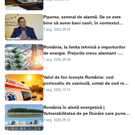
Piperea, semnal de alarmă. De ce este
bine să avem bani cash, în contextul
alertei energetice?
1 aug. 2026, 09:39
România, la limita tehnică a importurilor
de energie. Prețurile cresc alarmant -
Analiză Realitatea Plus
1 aug. 2026, 09:46
Valul de foc lovește România: cod
portocaliu de caniculă, urmat de cod roșu
duminică. Temperaturile urcă spre 40°C
1 aug. 2026, 10:15
România în alertă energetică |
Vulnerabilitatea de pe Dunăre care pune
în pericol Centrala Cernavodă era
1 aug. 2026, 09:32
cunoscută de pe vremea lui Ceaușescu