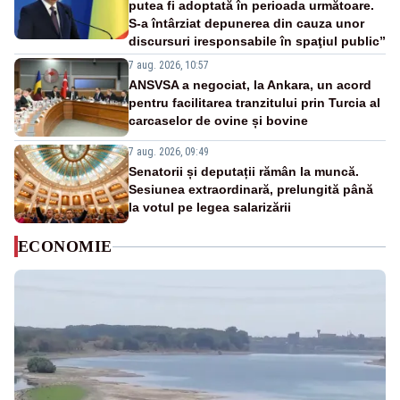
putea fi adoptată în perioada următoare.
S-a întârziat depunerea din cauza unor
discursuri iresponsabile în spaţiul public”
7 aug. 2026, 10:57
ANSVSA a negociat, la Ankara, un acord
pentru facilitarea tranzitului prin Turcia al
carcaselor de ovine și bovine
7 aug. 2026, 09:49
Senatorii și deputații rămân la muncă.
Sesiunea extraordinară, prelungită până
la votul pe legea salarizării
ECONOMIE