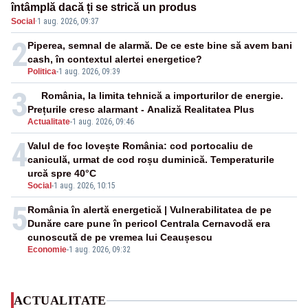
întâmplă dacă ți se strică un produs
Social
·
1 aug. 2026, 09:37
2
Piperea, semnal de alarmă. De ce este bine să avem bani
cash, în contextul alertei energetice?
Politica
-
1 aug. 2026, 09:39
3
România, la limita tehnică a importurilor de energie.
Prețurile cresc alarmant - Analiză Realitatea Plus
Actualitate
-
1 aug. 2026, 09:46
4
Valul de foc lovește România: cod portocaliu de
caniculă, urmat de cod roșu duminică. Temperaturile
urcă spre 40°C
Social
-
1 aug. 2026, 10:15
5
România în alertă energetică | Vulnerabilitatea de pe
Dunăre care pune în pericol Centrala Cernavodă era
cunoscută de pe vremea lui Ceaușescu
Economie
-
1 aug. 2026, 09:32
ACTUALITATE