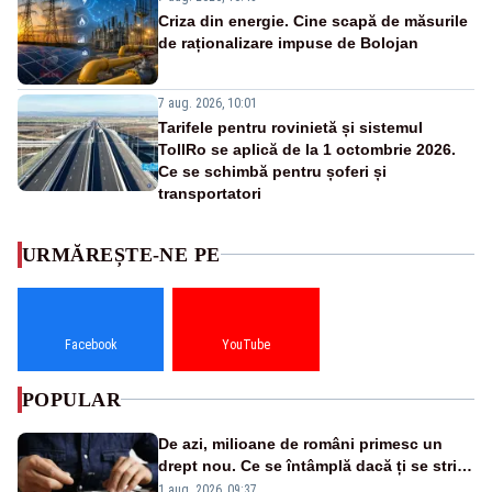
Criza din energie. Cine scapă de măsurile
de raționalizare impuse de Bolojan
7 aug. 2026, 10:01
Tarifele pentru rovinietă și sistemul
TollRo se aplică de la 1 octombrie 2026.
Ce se schimbă pentru șoferi și
transportatori
URMĂREȘTE-NE PE
Facebook
YouTube
POPULAR
De azi, milioane de români primesc un
drept nou. Ce se întâmplă dacă ți se strică
un produs
1 aug. 2026, 09:37