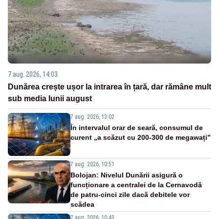
7 aug. 2026, 14:03
Dunărea crește ușor la intrarea în țară, dar rămâne mult
sub media lunii august
7 aug. 2026, 13:02
În intervalul orar de seară, consumul de
curent „a scăzut cu 200-300 de megawați”
7 aug. 2026, 10:51
Bolojan: Nivelul Dunării asigură o
funcționare a centralei de la Cernavodă
de patru-cinci zile dacă debitele vor
scădea
7 aug. 2026, 10:43