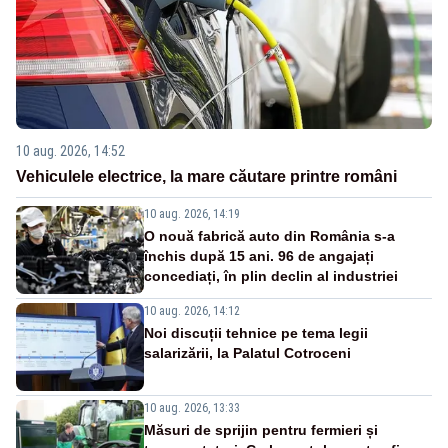
10 aug. 2026, 14:52
Vehiculele electrice, la mare căutare printre români
10 aug. 2026, 14:19
O nouă fabrică auto din România s-a
închis după 15 ani. 96 de angajați
concediați, în plin declin al industriei
10 aug. 2026, 14:12
Noi discuții tehnice pe tema legii
salarizării, la Palatul Cotroceni
10 aug. 2026, 13:33
Măsuri de sprijin pentru fermieri și