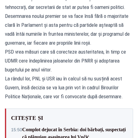
tehnocrați, dar secretarii de stat ar putea fi oameni politici.
Desemnarea noului premier se va face însă fără o majoritate
clară în Parlament și asta pentru că partidele așteaptă să
vadă întâi numirile în fruntea ministerelor, dar și programul de
guvernare, iar fiecare are propriile linii roșii.
PSD vrea măsuri care să corecteze austeritatea, în timp ce
UDMR cere îndeplinirea jaloanelor din PNRR și adoptarea
bugetului pe anul viitor.
La rândul lor, PNL și USR iau în calcul să nu susțină acest
Guvern, însă decizia se va lua prin vot în cadrul Birourilor
Politice Naționale, care vor fi convocate după desemnare.
CITEȘTE ȘI
Complot dejucat în Serbia: doi bărbați, suspectați
15:50
că plănuiau asasinarea lui Vučić