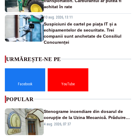
transportatori. Carburantul ar putea fi
achitat în rate
10 aug. 2026, 13:11
Suspiciuni de cartel pe piața IT și a
echipamentelor de securitate. Trei
companii sunt anchetate de Consiliul
Concurenței
URMĂREȘTE-NE PE
Facebook
YouTube
POPULAR
Stenograme incendiare din dosarul de
corupție de la Uzina Mecanică. Prăduirea
banilor din programul SAFE, interceptată
4 aug. 2026, 07:37
de DNA