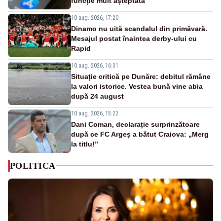
funcție mult așteptată
10 aug. 2026, 17:20
Dinamo nu uită scandalul din primăvară.
Mesajul postat înaintea derby-ului cu
Rapid
10 aug. 2026, 16:31
Situație critică pe Dunăre: debitul rămâne
la valori istorice. Vestea bună vine abia
după 24 august
10 aug. 2026, 15:22
Dani Coman, declarație surprinzătoare
după ce FC Argeș a bătut Craiova: „Merg
la titlu!”
POLITICA