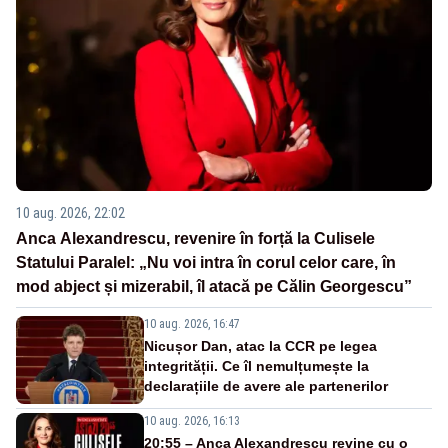
10 aug. 2026, 22:02
Anca Alexandrescu, revenire în forță la Culisele
Statului Paralel: „Nu voi intra în corul celor care, în
mod abject și mizerabil, îl atacă pe Călin Georgescu”
10 aug. 2026, 16:47
Nicușor Dan, atac la CCR pe legea
integrității. Ce îl nemulțumește la
declarațiile de avere ale partenerilor
10 aug. 2026, 16:13
20:55 – Anca Alexandrescu revine cu o