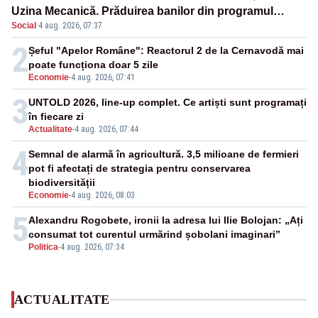
Uzina Mecanică. Prăduirea banilor din programul
Social
·
4 aug. 2026, 07:37
SAFE, interceptată de DNA
2
Șeful "Apelor Române": Reactorul 2 de la Cernavodă mai
poate funcționa doar 5 zile
Economie
-
4 aug. 2026, 07:41
3
UNTOLD 2026, line-up complet. Ce artiști sunt programați
în fiecare zi
Actualitate
-
4 aug. 2026, 07:44
4
Semnal de alarmă în agricultură. 3,5 milioane de fermieri
pot fi afectați de strategia pentru conservarea
biodiversității
Economie
-
4 aug. 2026, 08:03
5
Alexandru Rogobete, ironii la adresa lui Ilie Bolojan: „Ați
consumat tot curentul urmărind șobolani imaginari”
Politica
-
4 aug. 2026, 07:34
ACTUALITATE