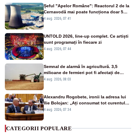
Șeful "Apelor Române": Reactorul 2 de la
Cernavodă mai poate funcționa doar 5
zile
4 aug. 2026, 07:41
UNTOLD 2026, line-up complet. Ce artiști
sunt programați în fiecare zi
4 aug. 2026, 07:44
Semnal de alarmă în agricultură. 3,5
milioane de fermieri pot fi afectați de
strategia pentru conservarea
4 aug. 2026, 08:03
biodiversității
Alexandru Rogobete, ironii la adresa lui
Ilie Bolojan: „Ați consumat tot curentul
urmărind șobolani imaginari”
4 aug. 2026, 07:34
CATEGORII POPULARE