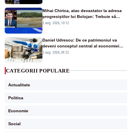
Mihai Chirica, atac devastator la adresa
progresiștilor lui Bolojan: Trebuie să
protejăm și natura, dar nu șținem omaneii
2 aug. 2026, 10:12
în stare permanentă de alertă
Daniel Udrescu: De ce patrimoniul va
deveni conceptul central al economiei
viitoare?
2 aug. 2026, 09:22
CATEGORII POPULARE
Actualitate
Politica
Economie
Social