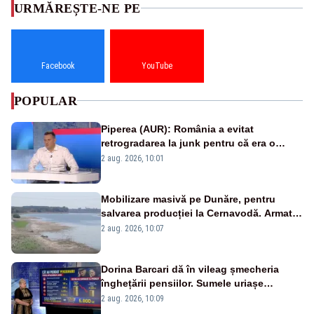
URMĂREȘTE-NE PE
Facebook
YouTube
POPULAR
Piperea (AUR): România a evitat
retrogradarea la junk pentru că era o
catastrofă pentru bănci și fondurile de
2 aug. 2026, 10:01
pensii
Mobilizare masivă pe Dunăre, pentru
salvarea producției la Cernavodă. Armata
va detona o stâncă și va devia apa
2 aug. 2026, 10:07
fluviului - IMAGINI AERIENE
Dorina Barcari dă în vileag șmecheria
înghețării pensiilor. Sumele uriașe
pierdute de fiecare român
2 aug. 2026, 10:09