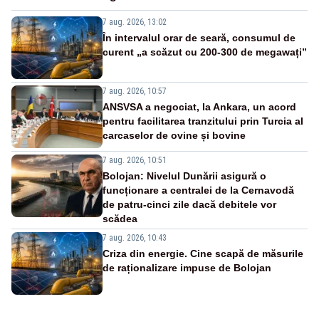
7 aug. 2026, 13:02
În intervalul orar de seară, consumul de
curent „a scăzut cu 200-300 de megawați”
7 aug. 2026, 10:57
ANSVSA a negociat, la Ankara, un acord
pentru facilitarea tranzitului prin Turcia al
carcaselor de ovine și bovine
7 aug. 2026, 10:51
Bolojan: Nivelul Dunării asigură o
funcționare a centralei de la Cernavodă
de patru-cinci zile dacă debitele vor
scădea
7 aug. 2026, 10:43
Criza din energie. Cine scapă de măsurile
de raționalizare impuse de Bolojan