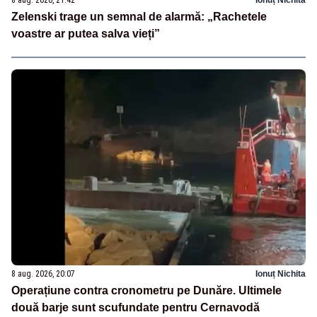
8 aug. 2026, 21:42
Ionuț Nichita
Zelenski trage un semnal de alarmă: „Rachetele
voastre ar putea salva vieți”
8 aug. 2026, 20:07
Ionuț Nichita
Operațiune contra cronometru pe Dunăre. Ultimele
două barje sunt scufundate pentru Cernavodă