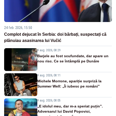
24 feb. 2026, 15:50
Complot dejucat în Serbia: doi bărbați, suspectați că
plănuiau asasinarea lui Vučić
9 aug. 2026, 08:29
Barjele au fost scufundate, dar apare un
nou risc. Ce se întâmplă pe Dunăre
9 aug. 2026, 08:11
Michele Morrone, apariție surpriză la
Summer Well: „Îi iubesc pe români”
9 aug. 2026, 08:05
„E idolul meu, dar m-a speriat puțin”.
Adversarul lui David Popovici,