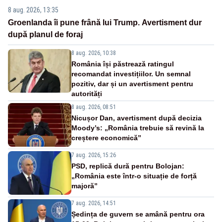
8 aug. 2026, 13:35
Groenlanda îi pune frână lui Trump. Avertisment dur
după planul de foraj
8 aug. 2026, 10:38
România își păstrează ratingul
recomandat investițiilor. Un semnal
pozitiv, dar și un avertisment pentru
autorități
8 aug. 2026, 08:51
Nicușor Dan, avertisment după decizia
Moody’s: „România trebuie să revină la
creștere economică”
7 aug. 2026, 15:26
PSD, replică dură pentru Bolojan:
„România este într-o situație de forță
majoră”
7 aug. 2026, 14:51
Ședința de guvern se amână pentru ora