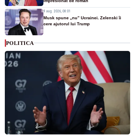
impresionat de român
9 aug. 2026, 08:01
Musk spune „nu” Ucrainei. Zelenski îi
cere ajutorul lui Trump
POLITICA