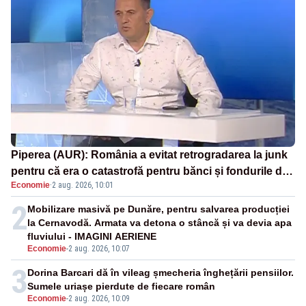
Piperea (AUR): România a evitat retrogradarea la junk
pentru că era o catastrofă pentru bănci și fondurile de
Economie
·
2 aug. 2026, 10:01
pensii
2
Mobilizare masivă pe Dunăre, pentru salvarea producției
la Cernavodă. Armata va detona o stâncă și va devia apa
fluviului - IMAGINI AERIENE
Economie
-
2 aug. 2026, 10:07
3
Dorina Barcari dă în vileag șmecheria înghețării pensiilor.
Sumele uriașe pierdute de fiecare român
Economie
-
2 aug. 2026, 10:09