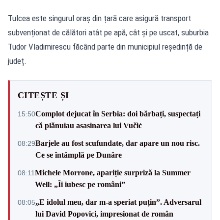
Tulcea este singurul oraș din țară care asigură transport
subvenționat de călători atât pe apă, cât și pe uscat, suburbia
Tudor Vladimirescu făcând parte din municipiul reședință de
județ.
CITEȘTE ȘI
Complot dejucat în Serbia: doi bărbați, suspectați
15:50
că plănuiau asasinarea lui Vučić
Barjele au fost scufundate, dar apare un nou risc.
08:29
Ce se întâmplă pe Dunăre
Michele Morrone, apariție surpriză la Summer
08:11
Well: „Îi iubesc pe români”
„E idolul meu, dar m-a speriat puțin”. Adversarul
08:05
lui David Popovici, impresionat de român