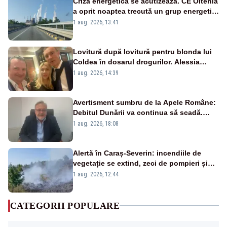
Criza energetică se acutizează. CE Oltenia
a oprit noaptea trecută un grup energetic
de la Rovinari
1 aug. 2026, 13:41
Lovitură după lovitură pentru blonda lui
Coldea în dosarul drogurilor. Alessia
Păcuraru explică decizia magistraților
1 aug. 2026, 14:39
Avertisment sumbru de la Apele Române:
Debitul Dunării va continua să scadă.
Cernavodă s-ar putea închide în 4 zile
1 aug. 2026, 18:08
Alertă în Caraș-Severin: incendiile de
vegetație se extind, zeci de pompieri și
silvicultori se luptă cu flăcările - VIDEO
1 aug. 2026, 12:44
CATEGORII POPULARE