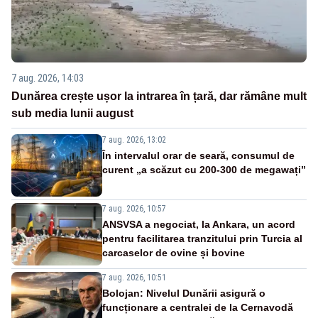
7 aug. 2026, 14:03
Dunărea crește ușor la intrarea în țară, dar rămâne mult
sub media lunii august
7 aug. 2026, 13:02
În intervalul orar de seară, consumul de
curent „a scăzut cu 200-300 de megawați”
7 aug. 2026, 10:57
ANSVSA a negociat, la Ankara, un acord
pentru facilitarea tranzitului prin Turcia al
carcaselor de ovine și bovine
7 aug. 2026, 10:51
Bolojan: Nivelul Dunării asigură o
funcționare a centralei de la Cernavodă