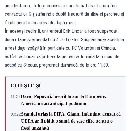
accidentarea. Totuși, comisia a sancționat drastic urmările
contactului, Gîț suferind o dublă fractură de tibie și peroneu și
fiind operat în noaptea de după meci.
În aceeași ședință, antrenorul Erik Lincar a fost suspendat
două etape și amendat cu 4.500 de lei. Suspendarea acestuia
a fost deja ispășită în partidele cu FC Voluntari și Chindia,
astfel că Lincar va putea sta pe banca tehnică la meciul de
acasă cu Steaua, programat duminică, de la ora 11:30.
CITEȘTE ȘI
David Popovici, favorit la aur la Europene.
11:32
Americanii au anticipat podiumul
Scandal uriaș la FIFA. Gianni Infantino, acuzat că
09:22
UEFA ar fi plătit o sumă de șase cifre pentru o
fostă angajată