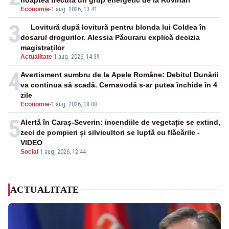
noaptea trecută un grup energetic de la Rovinari
Economie
-
1 aug. 2026, 13:41
3
Lovitură după lovitură pentru blonda lui Coldea în
dosarul drogurilor. Alessia Păcuraru explică decizia
magistraților
Actualitate
-
1 aug. 2026, 14:39
4
Avertisment sumbru de la Apele Române: Debitul Dunării
va continua să scadă. Cernavodă s-ar putea închide în 4
zile
Economie
-
1 aug. 2026, 18:08
5
Alertă în Caraș-Severin: incendiile de vegetație se extind,
zeci de pompieri și silvicultori se luptă cu flăcările -
VIDEO
Social
-
1 aug. 2026, 12:44
ACTUALITATE