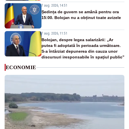
7 aug. 2026, 14:51
Ședința de guvern se amână pentru ora
15:00. Bolojan nu a obținut toate avizele
7 aug. 2026, 11:51
Bolojan, despre legea salarizării: „Ar
putea fi adoptată în perioada următoare.
S-a întârziat depunerea din cauza unor
discursuri iresponsabile în spaţiul public”
ECONOMIE