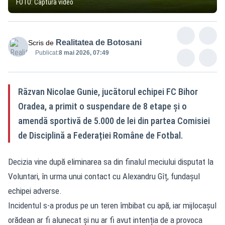
FOTO: Captură video
Realitatea de Botosani
Scris de
Publicat:
8 mai 2026, 07:49
Răzvan Nicolae Gunie, jucătorul echipei FC Bihor
Oradea, a primit o suspendare de 8 etape și o
amendă sportivă de 5.000 de lei din partea Comisiei
de Disciplină a Federației Române de Fotbal.
Decizia vine după eliminarea sa din finalul meciului disputat la
Voluntari, în urma unui contact cu Alexandru Gîț, fundașul
echipei adverse.
Incidentul s-a produs pe un teren îmbibat cu apă, iar mijlocașul
orădean ar fi alunecat și nu ar fi avut intenția de a provoca