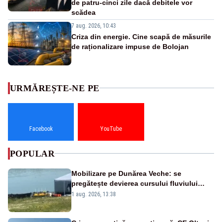
de patru-cinci zile dacă debitele vor
scădea
7 aug. 2026, 10:43
Criza din energie. Cine scapă de măsurile
de raționalizare impuse de Bolojan
URMĂREȘTE-NE PE
Facebook
YouTube
POPULAR
Mobilizare pe Dunărea Veche: se
pregătește devierea cursului fluviului
către Cernavodă – VIDEO
1 aug. 2026, 13:38