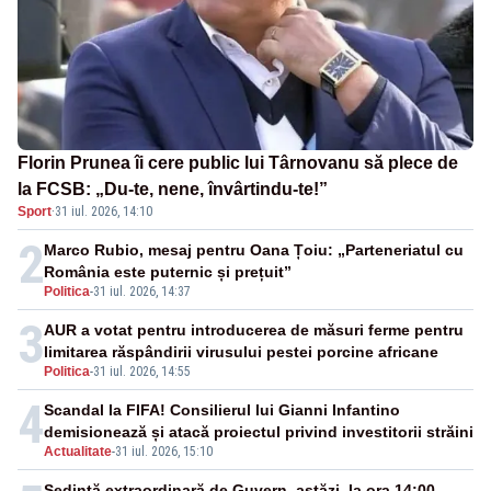
Florin Prunea îi cere public lui Târnovanu să plece de
la FCSB: „Du-te, nene, învârtindu-te!”
Sport
·
31 iul. 2026, 14:10
2
Marco Rubio, mesaj pentru Oana Țoiu: „Parteneriatul cu
România este puternic și prețuit”
Politica
-
31 iul. 2026, 14:37
3
AUR a votat pentru introducerea de măsuri ferme pentru
limitarea răspândirii virusului pestei porcine africane
Politica
-
31 iul. 2026, 14:55
4
Scandal la FIFA! Consilierul lui Gianni Infantino
demisionează și atacă proiectul privind investitorii străini
Actualitate
-
31 iul. 2026, 15:10
Ședință extraordinară de Guvern, astăzi, la ora 14:00.