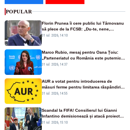
POPULAR
Florin Prunea îi cere public lui Târnovanu
să plece de la FCSB: „Du-te, nene,
învârtindu-te!”
31 iul. 2026, 14:10
Marco Rubio, mesaj pentru Oana Țoiu:
„Parteneriatul cu România este puternic
și prețuit”
31 iul. 2026, 14:37
AUR a votat pentru introducerea de
măsuri ferme pentru limitarea răspândirii
virusului pestei porcine africane
31 iul. 2026, 14:55
Scandal la FIFA! Consilierul lui Gianni
Infantino demisionează și atacă proiectul
privind investitorii străini
31 iul. 2026, 15:10