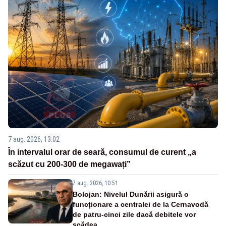
7 aug. 2026, 13:02
În intervalul orar de seară, consumul de curent „a
scăzut cu 200-300 de megawați”
7 aug. 2026, 10:51
Bolojan: Nivelul Dunării asigură o
funcționare a centralei de la Cernavodă
de patru-cinci zile dacă debitele vor
scădea