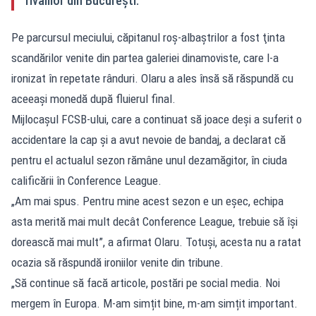
rivalilor din București.
Pe parcursul meciului, căpitanul roş-albaştrilor a fost ţinta
scandărilor venite din partea galeriei dinamoviste, care l-a
ironizat în repetate rânduri. Olaru a ales însă să răspundă cu
aceeaşi monedă după fluierul final.
Mijlocaşul FCSB-ului, care a continuat să joace deşi a suferit o
accidentare la cap şi a avut nevoie de bandaj, a declarat că
pentru el actualul sezon rămâne unul dezamăgitor, în ciuda
calificării în Conference League.
„Am mai spus. Pentru mine acest sezon e un eșec, echipa
asta merită mai mult decât Conference League, trebuie să își
dorească mai mult”, a afirmat Olaru. Totuşi, acesta nu a ratat
ocazia să răspundă ironiilor venite din tribune.
„Să continue să facă articole, postări pe social media. Noi
mergem în Europa. M-am simțit bine, m-am simțit important.