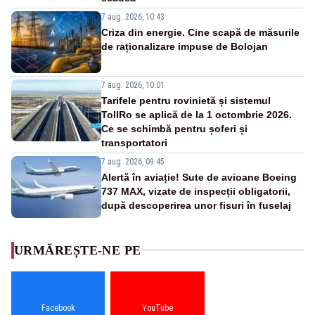
7 aug. 2026, 10:43
Criza din energie. Cine scapă de măsurile
de raționalizare impuse de Bolojan
7 aug. 2026, 10:01
Tarifele pentru rovinietă și sistemul
TollRo se aplică de la 1 octombrie 2026.
Ce se schimbă pentru șoferi și
transportatori
7 aug. 2026, 09:45
Alertă în aviație! Sute de avioane Boeing
737 MAX, vizate de inspecții obligatorii,
după descoperirea unor fisuri în fuselaj
URMĂREȘTE-NE PE
Facebook
YouTube