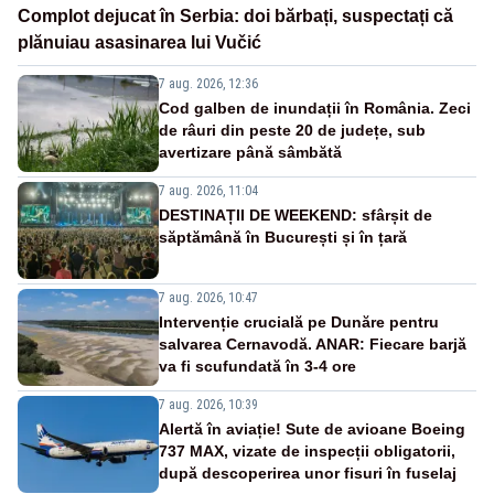
Complot dejucat în Serbia: doi bărbați, suspectați că
plănuiau asasinarea lui Vučić
7 aug. 2026, 12:36
Cod galben de inundații în România. Zeci
de râuri din peste 20 de județe, sub
avertizare până sâmbătă
7 aug. 2026, 11:04
DESTINAȚII DE WEEKEND: sfârșit de
săptămână în București și în țară
7 aug. 2026, 10:47
Intervenție crucială pe Dunăre pentru
salvarea Cernavodă. ANAR: Fiecare barjă
va fi scufundată în 3-4 ore
7 aug. 2026, 10:39
Alertă în aviație! Sute de avioane Boeing
737 MAX, vizate de inspecții obligatorii,
după descoperirea unor fisuri în fuselaj