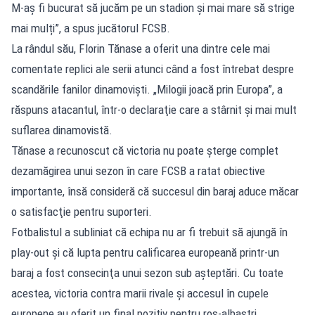
M-aș fi bucurat să jucăm pe un stadion și mai mare să strige
mai mulți”, a spus jucătorul FCSB.
La rândul său, Florin Tănase a oferit una dintre cele mai
comentate replici ale serii atunci când a fost întrebat despre
scandările fanilor dinamovişti. „Milogii joacă prin Europa”, a
răspuns atacantul, într-o declaraţie care a stârnit și mai mult
suflarea dinamovistă.
Tănase a recunoscut că victoria nu poate şterge complet
dezamăgirea unui sezon în care FCSB a ratat obiective
importante, însă consideră că succesul din baraj aduce măcar
o satisfacţie pentru suporteri.
Fotbalistul a subliniat că echipa nu ar fi trebuit să ajungă în
play-out şi că lupta pentru calificarea europeană printr-un
baraj a fost consecinţa unui sezon sub aşteptări. Cu toate
acestea, victoria contra marii rivale şi accesul în cupele
europene au oferit un final pozitiv pentru roş-albaştri.