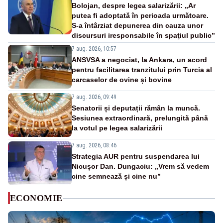
Bolojan, despre legea salarizării: „Ar
putea fi adoptată în perioada următoare.
S-a întârziat depunerea din cauza unor
discursuri iresponsabile în spaţiul public”
7 aug. 2026, 10:57
ANSVSA a negociat, la Ankara, un acord
pentru facilitarea tranzitului prin Turcia al
carcaselor de ovine și bovine
7 aug. 2026, 09:49
Senatorii și deputații rămân la muncă.
Sesiunea extraordinară, prelungită până
la votul pe legea salarizării
7 aug. 2026, 08:46
Strategia AUR pentru suspendarea lui
Nicușor Dan. Dungaciu: „Vrem să vedem
cine semnează și cine nu”
ECONOMIE