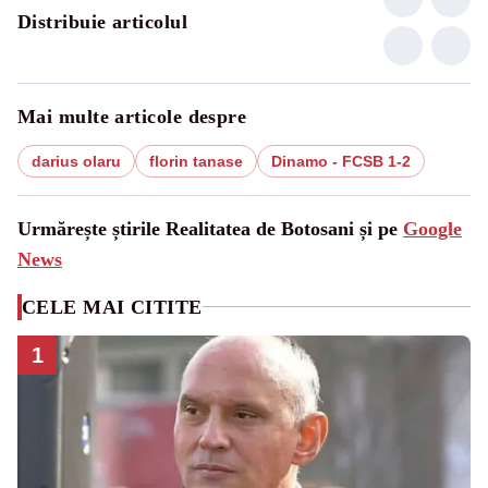
Distribuie articolul
Mai multe articole despre
darius olaru
florin tanase
Dinamo - FCSB 1-2
Urmărește știrile Realitatea de Botosani și pe
Google
News
CELE MAI CITITE
1