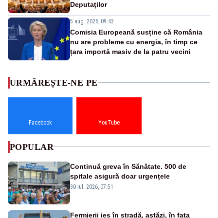
Deputaților
5 aug. 2026, 09:42
Comisia Europeană susține că România
nu are probleme cu energia, în timp ce
țara importă masiv de la patru vecini
URMĂREȘTE-NE PE
Facebook
YouTube
POPULAR
Continuă greva în Sănătate. 500 de
spitale asigură doar urgențele
30 iul. 2026, 07:51
Fermierii ies în stradă, astăzi, în fața