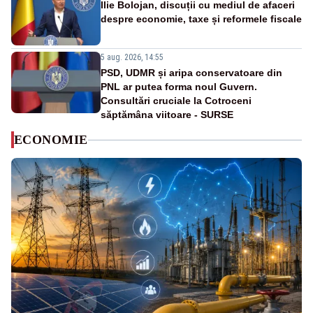
Ilie Bolojan, discuții cu mediul de afaceri
despre economie, taxe și reformele fiscale
5 aug. 2026, 14:55
PSD, UDMR și aripa conservatoare din
PNL ar putea forma noul Guvern.
Consultări cruciale la Cotroceni
săptămâna viitoare - SURSE
ECONOMIE