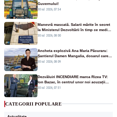
Guvernului!
30 iul. 2026, 07:54
Manevră mascată. Salarii mărite în secret
la Ministerul Dezvoltării în timp ce medicii
ies în stradă
30 iul. 2026, 08:00
Ancheta explozivă Ana Maria Păcuraru:
Șantierul Damen Mangalia, dosarul care
scufundă apărarea României
30 iul. 2026, 08:09
Dezvăluiri INCENDIARE marca Rizea TV:
Ion Bazac, în centrul unor noi acuzații
publice
30 iul. 2026, 07:51
CATEGORII POPULARE
Actualitate