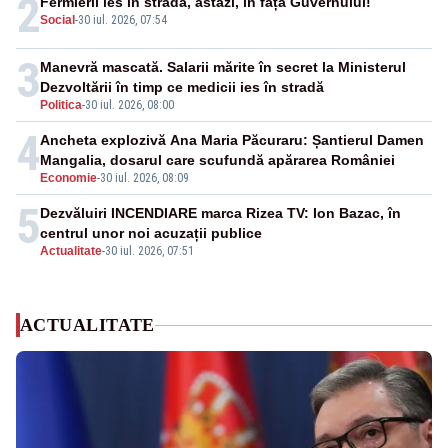
2
Fermierii ies în stradă, astăzi, în fața Guvernului!
Social
-
30 iul. 2026, 07:54
3
Manevră mascată. Salarii mărite în secret la Ministerul
Dezvoltării în timp ce medicii ies în stradă
Politica
-
30 iul. 2026, 08:00
4
Ancheta explozivă Ana Maria Păcuraru: Șantierul Damen
Mangalia, dosarul care scufundă apărarea României
Economie
-
30 iul. 2026, 08:09
5
Dezvăluiri INCENDIARE marca Rizea TV: Ion Bazac, în
centrul unor noi acuzații publice
Actualitate
-
30 iul. 2026, 07:51
ACTUALITATE