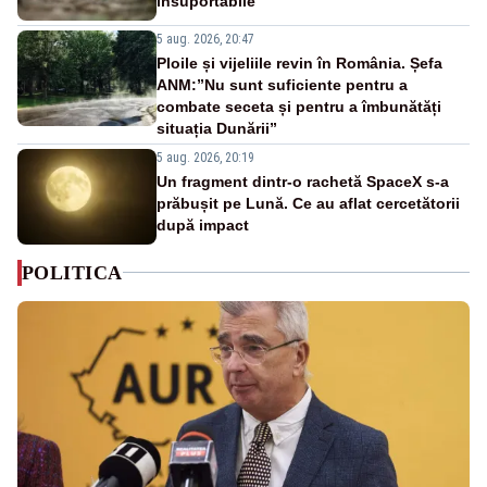
insuportabile
5 aug. 2026, 20:47
Ploile și vijeliile revin în România. Șefa
ANM:”Nu sunt suficiente pentru a
combate seceta și pentru a îmbunătăți
situația Dunării”
5 aug. 2026, 20:19
Un fragment dintr-o rachetă SpaceX s-a
prăbușit pe Lună. Ce au aflat cercetătorii
după impact
POLITICA