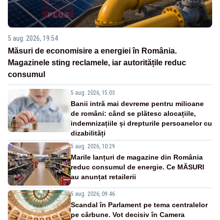
5 aug. 2026, 19:54
Măsuri de economisire a energiei în România.
Magazinele sting reclamele, iar autoritățile reduc
consumul
5 aug. 2026, 15:03
Banii intră mai devreme pentru milioane
de români: când se plătesc alocațiile,
indemnizațiile și drepturile persoanelor cu
dizabilități
5 aug. 2026, 10:29
Marile lanțuri de magazine din România
reduc consumul de energie. Ce MĂSURI
au anunțat retailerii
5 aug. 2026, 09:46
Scandal în Parlament pe tema centralelor
pe cărbune. Vot decisiv în Camera