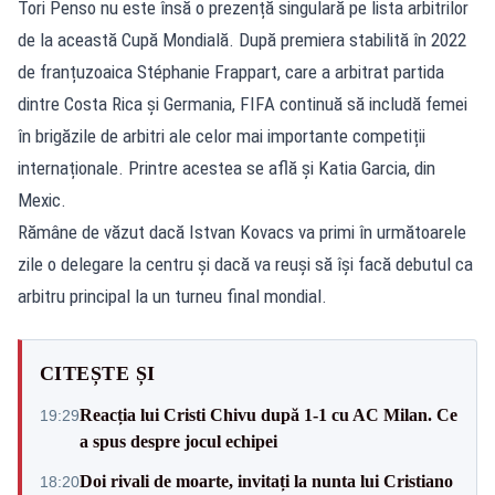
Tori Penso nu este însă o prezență singulară pe lista arbitrilor
de la această Cupă Mondială. După premiera stabilită în 2022
de franțuzoaica Stéphanie Frappart, care a arbitrat partida
dintre Costa Rica și Germania, FIFA continuă să includă femei
în brigăzile de arbitri ale celor mai importante competiții
internaționale. Printre acestea se află și Katia Garcia, din
Mexic.
Rămâne de văzut dacă Istvan Kovacs va primi în următoarele
zile o delegare la centru și dacă va reuși să își facă debutul ca
arbitru principal la un turneu final mondial.
CITEȘTE ȘI
Reacția lui Cristi Chivu după 1-1 cu AC Milan. Ce
19:29
a spus despre jocul echipei
Doi rivali de moarte, invitați la nunta lui Cristiano
18:20