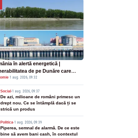
ânia în alertă energetică |
nerabilitatea de pe Dunăre care
omie
·
1 aug. 2026, 09:32
e în pericol Centrala Cernavodă era
oscută de pe vremea lui Ceaușescu
2
Social
-
1 aug. 2026, 09:37
De azi, milioane de români primesc un
drept nou. Ce se întâmplă dacă ți se
strică un produs
3
Politica
-
1 aug. 2026, 09:39
Piperea, semnal de alarmă. De ce este
bine să avem bani cash, în contextul