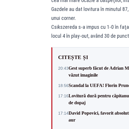
cea mai mare ocazie a oaspeţilor, în
Gazdele au dat lovitura în minutul 87
unui corner.
Csikszereda s-a impus cu 1-0 în faţa 
locul 4 în play-out, având 30 de punct
CITEȘTE ȘI
Gest superb făcut de Adrian Mu
20:43
văzut imaginile
Scandal la UEFA! Florin Prune
18:56
Lovitură dură pentru căpitanul
17:16
de dopaj
David Popovici, favorit absolut
17:14
aur