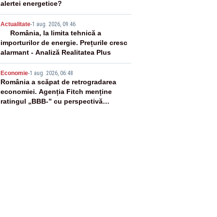
alertei energetice?
4
Actualitate
-
1 aug. 2026, 09:46
România, la limita tehnică a
importurilor de energie. Prețurile cresc
alarmant - Analiză Realitatea Plus
5
Economie
-
1 aug. 2026, 06:48
România a scăpat de retrogradarea
economiei. Agenția Fitch menține
ratingul „BBB-” cu perspectivă
negativă