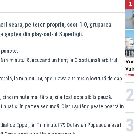
1
eri seara, pe teren propriu, scor 1-0, gruparea
 şaptea din play-out-ul Superligii.
e puncte.
 în minutul 8, acuzând un henţ la Cisotti, însă arbitrul
Rom
Vul
Econ
pun
erală, în minutul 14, apoi Dawa a trimis o lovitură de cap
cun
l, cinci minute mai târziu, şi a fost scor alb la pauză.
inuat şi în partea secundă, Olaru şutând peste poartă în
diat de Eppel, iar în minutul 79 Octavian Popescu a avut