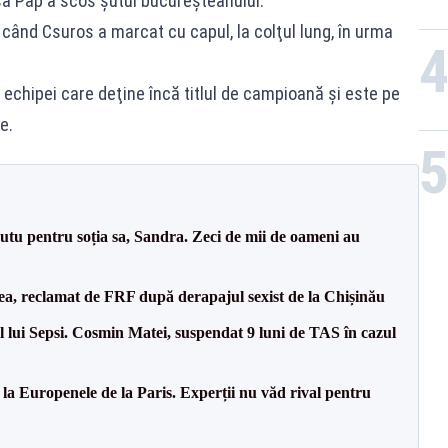
să Pap a scos şutul bucureşteanului.
, când Csuros a marcat cu capul, la colţul lung, în urma
echipei care deţine încă titlul de campioană şi este pe
e.
tu pentru soția sa, Sandra. Zeci de mii de oameni au
a, reclamat de FRF după derapajul sexist de la Chișinău
 lui Sepsi. Cosmin Matei, suspendat 9 luni de TAS în cazul
 la Europenele de la Paris. Experții nu văd rival pentru