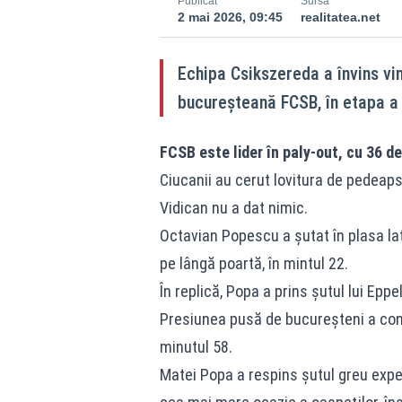
Publicat
Sursă
2 mai 2026, 09:45
realitatea.net
Echipa Csikszereda a învins vin
bucureşteană FCSB, în etapa a a
FCSB este lider în paly-out, cu 36 d
Ciucanii au cerut lovitura de pedeapsă
Vidican nu a dat nimic.
Octavian Popescu a şutat în plasa lat
pe lângă poartă, în mintul 22.
În replică, Popa a prins şutul lui Eppe
Presiunea pusă de bucureşteni a cont
minutul 58.
Matei Popa a respins şutul greu expe