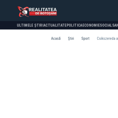
ULTIMELE ȘTIRI
ACTUALITATE
POLITICA
ECONOMIE
SOCIAL
SA
Acasă
Știri
Sport
Csikszereda a 