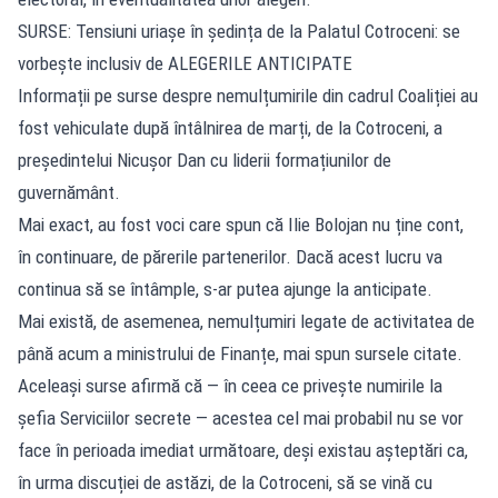
SURSE: Tensiuni uriașe în ședința de la Palatul Cotroceni: se
vorbește inclusiv de ALEGERILE ANTICIPATE
Informații pe surse despre nemulțumirile din cadrul Coaliției au
fost vehiculate după întâlnirea de marți, de la Cotroceni, a
președintelui Nicușor Dan cu liderii formațiunilor de
guvernământ.
Mai exact, au fost voci care spun că Ilie Bolojan nu ține cont,
în continuare, de părerile partenerilor. Dacă acest lucru va
continua să se întâmple, s-ar putea ajunge la anticipate.
Mai există, de asemenea, nemulțumiri legate de activitatea de
până acum a ministrului de Finanțe, mai spun sursele citate.
Aceleași surse afirmă că — în ceea ce privește numirile la
șefia Serviciilor secrete — acestea cel mai probabil nu se vor
face în perioada imediat următoare, deși existau așteptări ca,
în urma discuției de astăzi, de la Cotroceni, să se vină cu