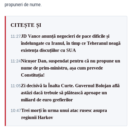
propuneri de nume.
CITEȘTE ȘI
JD Vance anunță negocieri de pace dificile și
11:27
îndelungate cu Iranul, în timp ce Teheranul neagă
existența discuțiilor cu SUA
Nicușor Dan, suspendat pentru că nu propune un
11:24
nume de prim-ministru, așa cum prevede
Constituția!
Zi decisivă la Înalta Curte. Guvernul Bolojan află
11:05
astăzi dacă trebuie să plătească aproape un
miliard de euro grefierilor
Trei morți în urma unui atac rusesc asupra
10:47
regiunii Harkov