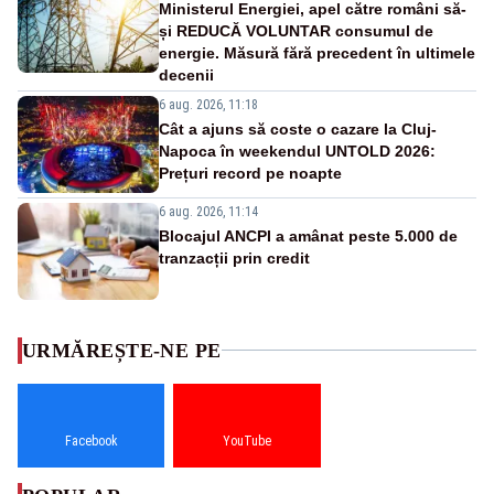
Ministerul Energiei, apel către români să-
și REDUCĂ VOLUNTAR consumul de
energie. Măsură fără precedent în ultimele
decenii
6 aug. 2026, 11:18
Cât a ajuns să coste o cazare la Cluj-
Napoca în weekendul UNTOLD 2026:
Prețuri record pe noapte
6 aug. 2026, 11:14
Blocajul ANCPI a amânat peste 5.000 de
tranzacții prin credit
URMĂREȘTE-NE PE
Facebook
YouTube