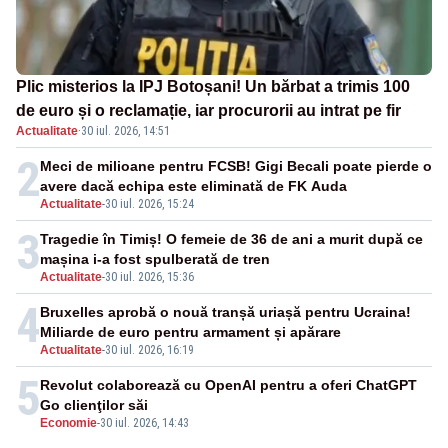
Plic misterios la IPJ Botoșani! Un bărbat a trimis 100
de euro și o reclamație, iar procurorii au intrat pe fir
Actualitate
·
30 iul. 2026, 14:51
2
Meci de milioane pentru FCSB! Gigi Becali poate pierde o
avere dacă echipa este eliminată de FK Auda
Actualitate
-
30 iul. 2026, 15:24
3
Tragedie în Timiș! O femeie de 36 de ani a murit după ce
mașina i-a fost spulberată de tren
Actualitate
-
30 iul. 2026, 15:36
4
Bruxelles aprobă o nouă tranșă uriașă pentru Ucraina!
Miliarde de euro pentru armament și apărare
Actualitate
-
30 iul. 2026, 16:19
5
Revolut colaborează cu OpenAI pentru a oferi ChatGPT
Go clienţilor săi
Economie
-
30 iul. 2026, 14:43