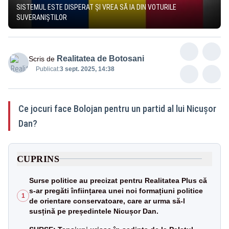
SISTEMUL ESTE DISPERAT ȘI VREA SĂ IA DIN VOTURILE
SUVERANIȘTILOR
Realitatea de Botosani
Scris de
Publicat:
3 sept. 2025, 14:38
Ce jocuri face Bolojan pentru un partid al lui Nicușor
Dan?
CUPRINS
Surse politice au precizat pentru Realitatea Plus că
s-ar pregăti înființarea unei noi formațiuni politice
1
de orientare conservatoare, care ar urma să-l
susțină pe președintele Nicușor Dan.