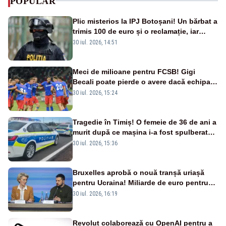
POPULAR
Plic misterios la IPJ Botoșani! Un bărbat a
trimis 100 de euro și o reclamație, iar
procurorii au intrat pe fir
30 iul. 2026, 14:51
Meci de milioane pentru FCSB! Gigi
Becali poate pierde o avere dacă echipa
este eliminată de FK Auda
30 iul. 2026, 15:24
Tragedie în Timiș! O femeie de 36 de ani a
murit după ce mașina i-a fost spulberată
de tren
30 iul. 2026, 15:36
Bruxelles aprobă o nouă tranșă uriașă
pentru Ucraina! Miliarde de euro pentru
armament și apărare
30 iul. 2026, 16:19
Revolut colaborează cu OpenAI pentru a