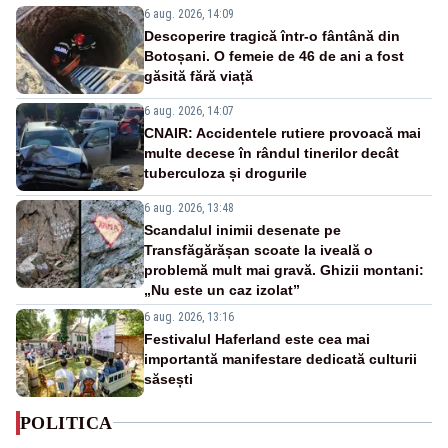
6 aug. 2026, 14:09
Descoperire tragică într-o fântână din
Botoșani. O femeie de 46 de ani a fost
găsită fără viață
6 aug. 2026, 14:07
CNAIR: Accidentele rutiere provoacă mai
multe decese în rândul tinerilor decât
tuberculoza și drogurile
6 aug. 2026, 13:48
Scandalul inimii desenate pe
Transfăgărășan scoate la iveală o
problemă mult mai gravă. Ghizii montani:
„Nu este un caz izolat”
6 aug. 2026, 13:16
Festivalul Haferland este cea mai
importantă manifestare dedicată culturii
săsești
POLITICA