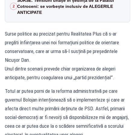
SURSE: Tensiuni uriașe în ședința de la Palatul
Cotroceni: se vorbește inclusiv de ALEGERILE
2
ANTICIPATE
Surse politice au precizat pentru Realitatea Plus că s-ar
pregăti înființarea unei noi formațiuni politice de orientare
conservatoare, care ar urma să-l susțină pe președintele
Nicușor Dan.
Unul dintre scenarii prevede chiar organizarea de alegeri
anticipate, pentru coagularea unui „partid prezidențial”.
Totul ar putea porni de la reforma administrativă pe care
guvernul Bolojan intenționează să o implementeze și care ar
afecta direct multe primării deținute de PSD. Astfel, primarii
social-democrați ar fi nevoiți să disponibilizeze mii de angajați,
ceea ce ar putea duce la o scădere semnificativă a scorului
electoral, în eventualitatea unor alegeri.