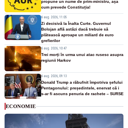
propune un nume de prim-ministru, așa
cum prevede Constituția!
6 aug. 2026, 11:05
Zi decisivă la Înalta Curte. Guvernul
Bolojan află astăzi dacă trebuie să
plătească aproape un miliard de euro
grefierilor
6 aug. 2026, 10:47
Trei morți în urma unui atac rusesc asupra
regiunii Harkov
6 aug. 2026, 09:13
Donald Trump a răbufnit împotriva șefului
Pentagonului: președintele, enervat că i
s-ar fi ascuns penuria de rachete – SURSE
ECONOMIE