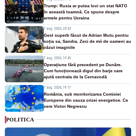
Trump: Rusia ar putea lovi un stat NATO
în această toamnă. Ce spune despre
armele pentru Ucraina
7 aug. 2026, 20:43
Gest superb făcut de Adrian Mutu pentru
soția sa, Sandra. Zeci de mii de oameni au
văzut imaginile
7 aug. 2026, 19:45
Operațiune fără precedent pe Dunăre.
Cum funcționează digul din barje care
ajută centrala de la Cernavodă
7 aug. 2026, 19:17
România, sub monitorizarea Comisiei
Europene din cauza crizei energetice. Ce
cere Victor Negrescu
POLITICA