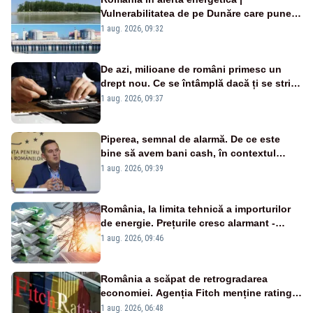
Vulnerabilitatea de pe Dunăre care pune
în pericol Centrala Cernavodă era
1 aug. 2026, 09:32
cunoscută de pe vremea lui Ceaușescu
De azi, milioane de români primesc un
drept nou. Ce se întâmplă dacă ți se strică
un produs
1 aug. 2026, 09:37
Piperea, semnal de alarmă. De ce este
bine să avem bani cash, în contextul
alertei energetice?
1 aug. 2026, 09:39
România, la limita tehnică a importurilor
de energie. Prețurile cresc alarmant -
Analiză Realitatea Plus
1 aug. 2026, 09:46
România a scăpat de retrogradarea
economiei. Agenția Fitch menține ratingul
„BBB-” cu perspectivă negativă
1 aug. 2026, 06:48