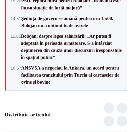
PSD, replică dură pentru Bolojan: „România este
15:26
într-o situație de forță majoră”
Ședința de guvern se amână pentru ora 15:00.
14:51
Bolojan nu a obținut toate avizele
Bolojan, despre legea salarizării: „Ar putea fi
11:51
adoptată în perioada următoare. S-a întârziat
depunerea din cauza unor discursuri iresponsabile
în spaţiul public”
ANSVSA a negociat, la Ankara, un acord pentru
10:57
facilitarea tranzitului prin Turcia al carcaselor de
ovine și bovine
Distribuie articolul