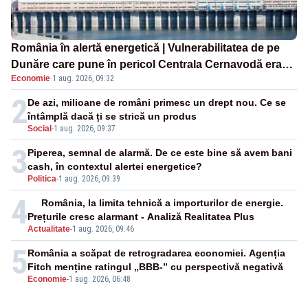
România în alertă energetică | Vulnerabilitatea de pe
Dunăre care pune în pericol Centrala Cernavodă era
Economie
·
1 aug. 2026, 09:32
cunoscută de pe vremea lui Ceaușescu
2
De azi, milioane de români primesc un drept nou. Ce se
întâmplă dacă ți se strică un produs
Social
-
1 aug. 2026, 09:37
3
Piperea, semnal de alarmă. De ce este bine să avem bani
cash, în contextul alertei energetice?
Politica
-
1 aug. 2026, 09:39
4
România, la limita tehnică a importurilor de energie.
Prețurile cresc alarmant - Analiză Realitatea Plus
Actualitate
-
1 aug. 2026, 09:46
5
România a scăpat de retrogradarea economiei. Agenția
Fitch menține ratingul „BBB-” cu perspectivă negativă
Economie
-
1 aug. 2026, 06:48