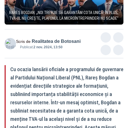
RAREȘ BOGDAN: „NOI TREBUIE SĂ GARANTĂM COTA UNICĂ! ÎN PLUS,
TVA-UL NU CREȘTE, PLAFONUL LA MICROÎNTREPRINDERI NU SCADE”
Realitatea de Botosani
Scris de
Publicat:
2 nov. 2024, 13:50
Cu ocazia lansării oficiale a programului de guvernare
al Partidului Național Liberal (PNL), Rareș Bogdan a
evidențiat direcțiile strategice ale formațiunii,
subliniind importanța stabilității economice și a
resurselor interne. Într-un mesaj optimist, Bogdan a
subliniat necesitatea de a garanta cota unică, de a
menține TVA-ul la același nivel și de a nu reduce
plafonul pentru microîntreprinderi. Aceste măsuri