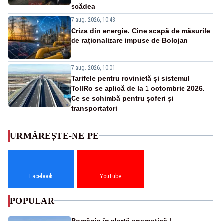
scădea
7 aug. 2026, 10:43
Criza din energie. Cine scapă de măsurile
de raționalizare impuse de Bolojan
7 aug. 2026, 10:01
Tarifele pentru rovinietă și sistemul
TollRo se aplică de la 1 octombrie 2026.
Ce se schimbă pentru șoferi și
transportatori
URMĂREȘTE-NE PE
Facebook
YouTube
POPULAR
România în alertă energetică |