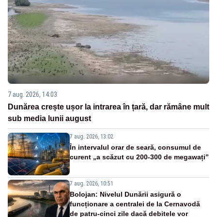
7 aug. 2026, 14:03
Dunărea crește ușor la intrarea în țară, dar rămâne mult
sub media lunii august
7 aug. 2026, 13:02
În intervalul orar de seară, consumul de
curent „a scăzut cu 200-300 de megawați”
7 aug. 2026, 10:51
Bolojan: Nivelul Dunării asigură o
funcționare a centralei de la Cernavodă
de patru-cinci zile dacă debitele vor