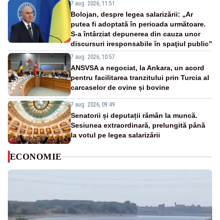
7 aug. 2026, 11:51
Bolojan, despre legea salarizării: „Ar
putea fi adoptată în perioada următoare.
S-a întârziat depunerea din cauza unor
discursuri iresponsabile în spaţiul public”
7 aug. 2026, 10:57
ANSVSA a negociat, la Ankara, un acord
pentru facilitarea tranzitului prin Turcia al
carcaselor de ovine și bovine
7 aug. 2026, 09:49
Senatorii și deputații rămân la muncă.
Sesiunea extraordinară, prelungită până
la votul pe legea salarizării
ECONOMIE