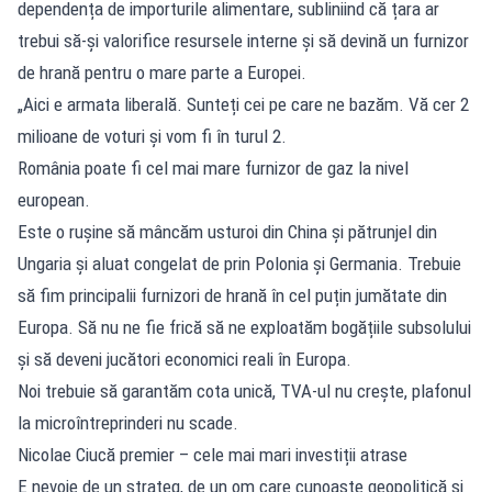
dependența de importurile alimentare, subliniind că țara ar
trebui să-și valorifice resursele interne și să devină un furnizor
de hrană pentru o mare parte a Europei.
„Aici e armata liberală. Sunteți cei pe care ne bazăm. Vă cer 2
milioane de voturi și vom fi în turul 2.
România poate fi cel mai mare furnizor de gaz la nivel
european.
Este o rușine să mâncăm usturoi din China și pătrunjel din
Ungaria și aluat congelat de prin Polonia și Germania. Trebuie
să fim principalii furnizori de hrană în cel puțin jumătate din
Europa. Să nu ne fie frică să ne exploatăm bogățiile subsolului
și să deveni jucători economici reali în Europa.
Noi trebuie să garantăm cota unică, TVA-ul nu crește, plafonul
la microîntreprinderi nu scade.
Nicolae Ciucă premier – cele mai mari investiții atrase
E nevoie de un strateg, de un om care cunoaște geopolitică și