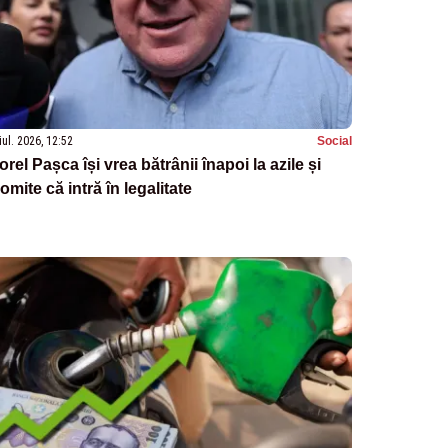
iul. 2026, 12:52
Social
orel Pașca își vrea bătrânii înapoi la azile și
omite că intră în legalitate