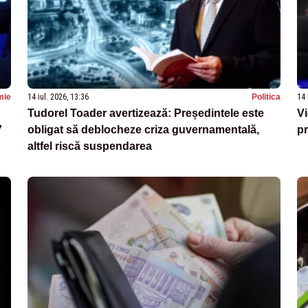
mie
14 iul. 2026, 13:36
Politica
14 
Tudorel Toader avertizează: Președintele este
Vi
7
obligat să deblocheze criza guvernamentală,
pr
altfel riscă suspendarea