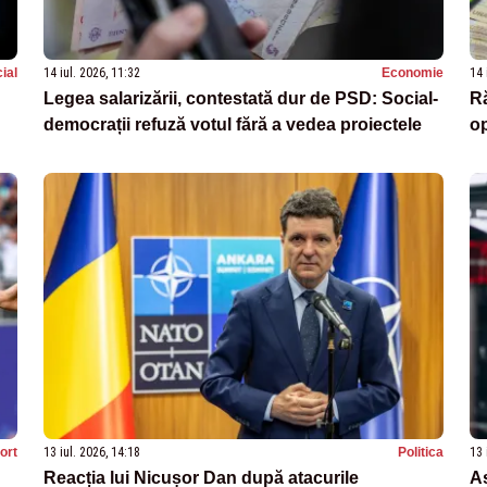
ial
14 iul. 2026, 11:32
Economie
14 
Legea salarizării, contestată dur de PSD: Social-
Ră
democrații refuză votul fără a vedea proiectele
op
ort
13 iul. 2026, 14:18
Politica
13 
Reacția lui Nicușor Dan după atacurile
As