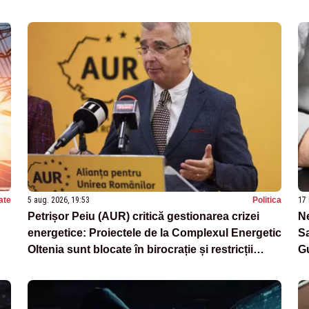
ate
5 aug. 2026, 19:53
Politica
17 
Petrișor Peiu (AUR) critică gestionarea crizei
Ne
energetice: Proiectele de la Complexul Energetic
Sa
Oltenia sunt blocate în birocrație și restricții
Gu
legislative
se