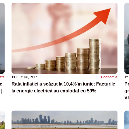
ate
13 iul. 2026, 09:17
Economie
12 
de
Rata inflației a scăzut la 10,4% în iunie: Facturile
Pr
|
la energie electrică au explodat cu 59%
gr
V