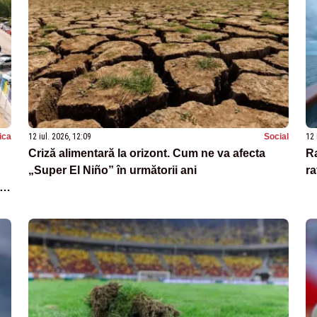
tica
12 iul. 2026, 12:09
Social
12 
Criză alimentară la orizont. Cum ne va afecta
Ra
„Super El Niño” în următorii ani
ra
te