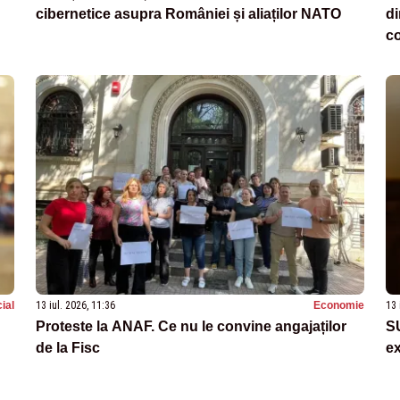
cibernetice asupra României și aliaților NATO
di
c
ial
13 iul. 2026, 11:36
Economie
13 
Proteste la ANAF. Ce nu le convine angajaților
S
de la Fisc
ex