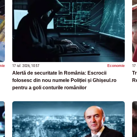
mie
17 iul. 2026, 10:57
Economie
17 
Alertă de securitate în România: Escrocii
Tr
folosesc din nou numele Poliției și Ghișeul.ro
Ro
pentru a goli conturile românilor