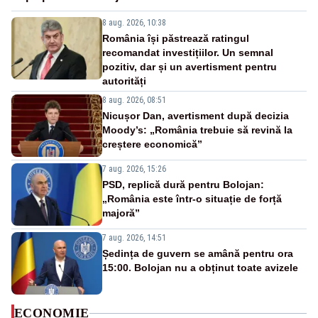
8 aug. 2026, 10:38
România își păstrează ratingul
recomandat investițiilor. Un semnal
pozitiv, dar și un avertisment pentru
autorități
8 aug. 2026, 08:51
Nicușor Dan, avertisment după decizia
Moody’s: „România trebuie să revină la
creștere economică”
7 aug. 2026, 15:26
PSD, replică dură pentru Bolojan:
„România este într-o situație de forță
majoră”
7 aug. 2026, 14:51
Ședința de guvern se amână pentru ora
15:00. Bolojan nu a obținut toate avizele
ECONOMIE