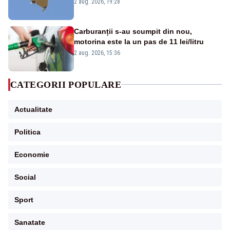
României. Au fost ridicate două F-16
2 aug. 2026, 19:28
Carburanții s-au scumpit din nou,
motorina este la un pas de 11 lei/litru
2 aug. 2026, 15:36
CATEGORII POPULARE
Actualitate
Politica
Economie
Social
Sport
Sanatate