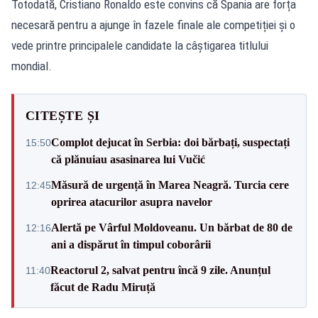
Totodată, Cristiano Ronaldo este convins că Spania are forța
necesară pentru a ajunge în fazele finale ale competiției și o
vede printre principalele candidate la câștigarea titlului
mondial.
CITEȘTE ȘI
Complot dejucat în Serbia: doi bărbați, suspectați
15:50
că plănuiau asasinarea lui Vučić
Măsură de urgență în Marea Neagră. Turcia cere
12:45
oprirea atacurilor asupra navelor
Alertă pe Vârful Moldoveanu. Un bărbat de 80 de
12:16
ani a dispărut în timpul coborârii
Reactorul 2, salvat pentru încă 9 zile. Anunțul
11:40
făcut de Radu Miruță