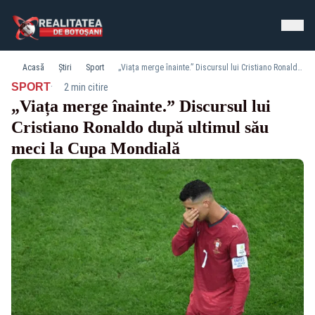
Acasă
Știri
Sport
„Viața merge înainte.” Discursul lui Cristiano Ronaldo după ultimul său meci la Cupa Mondială
·
SPORT
2 min citire
„Viața merge înainte.” Discursul lui
Cristiano Ronaldo după ultimul său
meci la Cupa Mondială