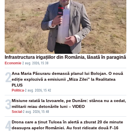
Infrastructura irigațiilor din România, lăsată în paragină
Economie
·
2 aug. 2026, 15:38
2
Ana Maria Păcuraru demască planul lui Bolojan. O nouă
ediție explozivă a emisiunii „Miza Zilei” la Realitatea
PLUS
Politica
-
2 aug. 2026, 15:42
3
Misiune ratată la Izvoarele, pe Dunăre: stânca nu a cedat,
militarii reiau detonările luni – VIDEO
Social
-
2 aug. 2026, 15:48
4
Drona care a ținut Tulcea în alertă a zburat 20 de minute
deasupra apelor României. Au fost ridicate două F-16