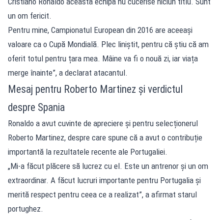
Cristiano Ronaldo această echipă nu cucerise niciun titlu. Sunt
un om fericit.
Pentru mine, Campionatul European din 2016 are aceeași
valoare ca o Cupă Mondială. Plec liniștit, pentru că știu că am
oferit totul pentru țara mea. Mâine va fi o nouă zi, iar viața
merge înainte”, a declarat atacantul.
Mesaj pentru Roberto Martinez și verdictul
despre Spania
Ronaldo a avut cuvinte de apreciere și pentru selecționerul
Roberto Martinez, despre care spune că a avut o contribuție
importantă la rezultatele recente ale Portugaliei.
„Mi-a făcut plăcere să lucrez cu el. Este un antrenor și un om
extraordinar. A făcut lucruri importante pentru Portugalia și
merită respect pentru ceea ce a realizat”, a afirmat starul
portughez.