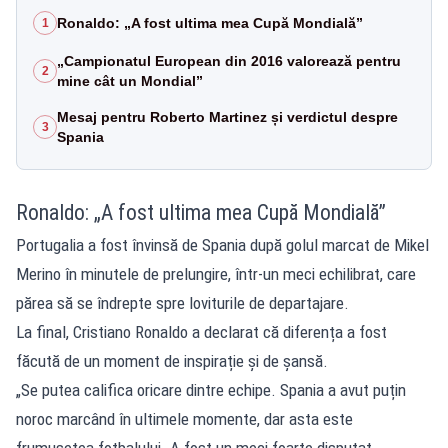
Ronaldo: „A fost ultima mea Cupă Mondială”
1
„Campionatul European din 2016 valorează pentru
2
mine cât un Mondial”
Mesaj pentru Roberto Martinez și verdictul despre
3
Spania
Ronaldo: „A fost ultima mea Cupă Mondială”
Portugalia a fost învinsă de Spania după golul marcat de Mikel
Merino în minutele de prelungire, într-un meci echilibrat, care
părea să se îndrepte spre loviturile de departajare.
La final, Cristiano Ronaldo a declarat că diferența a fost
făcută de un moment de inspirație și de șansă.
„Se putea califica oricare dintre echipe. Spania a avut puțin
noroc marcând în ultimele momente, dar asta este
frumusețea fotbalului. A fost un meci foarte disputat.