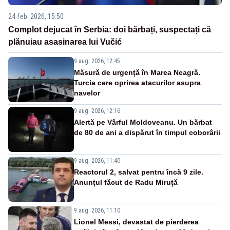
24 feb. 2026, 15:50
Complot dejucat în Serbia: doi bărbați, suspectați că
plănuiau asasinarea lui Vučić
9 aug. 2026, 12:45
Măsură de urgență în Marea Neagră.
Turcia cere oprirea atacurilor asupra
navelor
9 aug. 2026, 12:16
Alertă pe Vârful Moldoveanu. Un bărbat
de 80 de ani a dispărut în timpul coborârii
9 aug. 2026, 11:40
Reactorul 2, salvat pentru încă 9 zile.
Anunțul făcut de Radu Miruță
9 aug. 2026, 11:10
Lionel Messi, devastat de pierderea