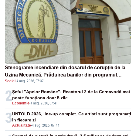
Stenograme incendiare din dosarul de corupție de la
Uzina Mecanică. Prăduirea banilor din programul
Social
·
4 aug. 2026, 07:37
SAFE, interceptată de DNA
2
Șeful "Apelor Române": Reactorul 2 de la Cernavodă mai
poate funcționa doar 5 zile
Economie
-
4 aug. 2026, 07:41
3
UNTOLD 2026, line-up complet. Ce artiști sunt programați
în fiecare zi
Actualitate
-
4 aug. 2026, 07:44