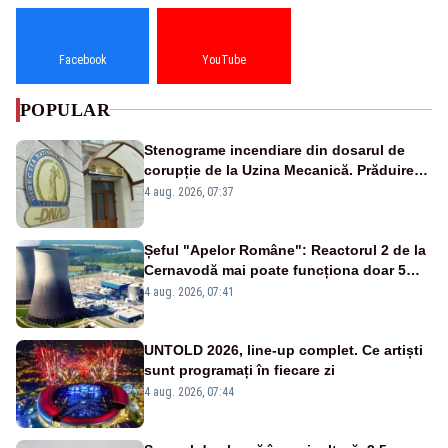
Facebook
YouTube
POPULAR
Stenograme incendiare din dosarul de
corupție de la Uzina Mecanică. Prăduirea
banilor din programul SAFE, interceptată
4 aug. 2026, 07:37
de DNA
Șeful "Apelor Române": Reactorul 2 de la
Cernavodă mai poate funcționa doar 5
zile
4 aug. 2026, 07:41
UNTOLD 2026, line-up complet. Ce artiști
sunt programați în fiecare zi
4 aug. 2026, 07:44