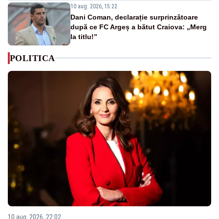
10 aug. 2026, 15:22
Dani Coman, declarație surprinzătoare
după ce FC Argeș a bătut Craiova: „Merg
la titlu!”
POLITICA
10 aug. 2026, 22:02