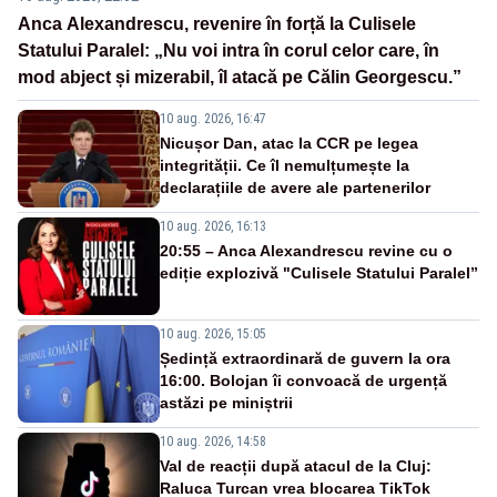
Anca Alexandrescu, revenire în forță la Culisele
Statului Paralel: „Nu voi intra în corul celor care, în
mod abject și mizerabil, îl atacă pe Călin Georgescu.”
10 aug. 2026, 16:47
Nicușor Dan, atac la CCR pe legea
integrității. Ce îl nemulțumește la
declarațiile de avere ale partenerilor
10 aug. 2026, 16:13
20:55 – Anca Alexandrescu revine cu o
ediție explozivă "Culisele Statului Paralel”
10 aug. 2026, 15:05
Ședință extraordinară de guvern la ora
16:00. Bolojan îi convoacă de urgență
astăzi pe miniștrii
10 aug. 2026, 14:58
Val de reacții după atacul de la Cluj:
Raluca Turcan vrea blocarea TikTok