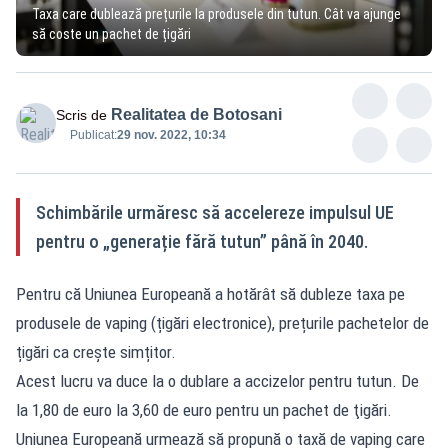
Taxa care dublează prețurile la produsele din tutun. Cât va ajunge
să coste un pachet de țigări
Realitatea de Botosani
Scris de
Publicat:
29 nov. 2022, 10:34
Schimbările urmăresc să accelereze impulsul UE
pentru o „generație fără tutun” până în 2040.
Pentru că Uniunea Europeană a hotărât să dubleze taxa pe
produsele de vaping (țigări electronice), prețurile pachetelor de
țigări ca crește simțitor.
Acest lucru va duce la o dublare a accizelor pentru tutun. De
la 1,80 de euro la 3,60 de euro pentru un pachet de ţigări.
Uniunea Europeană urmează să propună o taxă de vaping care