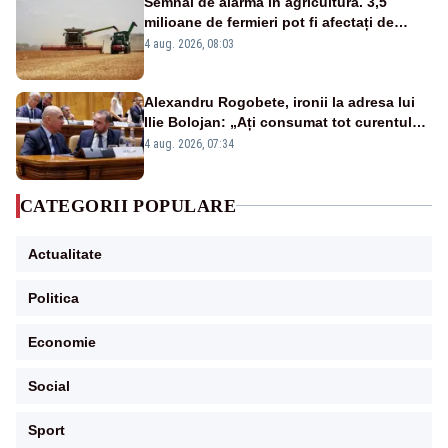
Semnal de alarmă în agricultură. 3,5
milioane de fermieri pot fi afectați de
strategia pentru conservarea
4 aug. 2026, 08:03
biodiversității
Alexandru Rogobete, ironii la adresa lui
Ilie Bolojan: „Ați consumat tot curentul
urmărind șobolani imaginari”
4 aug. 2026, 07:34
CATEGORII POPULARE
Actualitate
Politica
Economie
Social
Sport