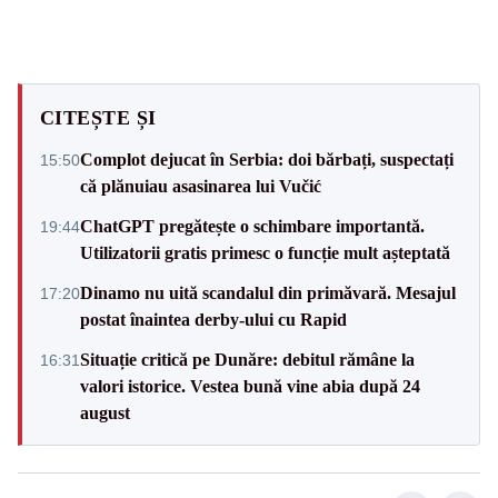
CITEȘTE ȘI
Complot dejucat în Serbia: doi bărbați, suspectați
15:50
că plănuiau asasinarea lui Vučić
ChatGPT pregătește o schimbare importantă.
19:44
Utilizatorii gratis primesc o funcție mult așteptată
Dinamo nu uită scandalul din primăvară. Mesajul
17:20
postat înaintea derby-ului cu Rapid
Situație critică pe Dunăre: debitul rămâne la
16:31
valori istorice. Vestea bună vine abia după 24
august