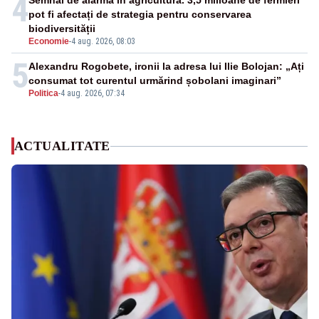
4
Semnal de alarmă în agricultură. 3,5 milioane de fermieri
pot fi afectați de strategia pentru conservarea
biodiversității
Economie
-
4 aug. 2026, 08:03
5
Alexandru Rogobete, ironii la adresa lui Ilie Bolojan: „Ați
consumat tot curentul urmărind șobolani imaginari”
Politica
-
4 aug. 2026, 07:34
ACTUALITATE