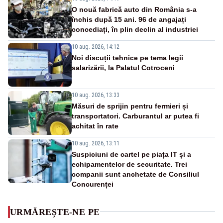
O nouă fabrică auto din România s-a
închis după 15 ani. 96 de angajați
concediați, în plin declin al industriei
10 aug. 2026, 14:12
Noi discuții tehnice pe tema legii
salarizării, la Palatul Cotroceni
10 aug. 2026, 13:33
Măsuri de sprijin pentru fermieri și
transportatori. Carburantul ar putea fi
achitat în rate
10 aug. 2026, 13:11
Suspiciuni de cartel pe piața IT și a
echipamentelor de securitate. Trei
companii sunt anchetate de Consiliul
Concurenței
URMĂREȘTE-NE PE