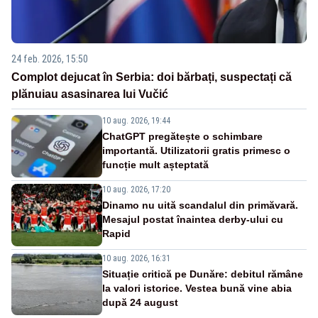
24 feb. 2026, 15:50
Complot dejucat în Serbia: doi bărbați, suspectați că
plănuiau asasinarea lui Vučić
10 aug. 2026, 19:44
ChatGPT pregătește o schimbare
importantă. Utilizatorii gratis primesc o
funcție mult așteptată
10 aug. 2026, 17:20
Dinamo nu uită scandalul din primăvară.
Mesajul postat înaintea derby-ului cu
Rapid
10 aug. 2026, 16:31
Situație critică pe Dunăre: debitul rămâne
la valori istorice. Vestea bună vine abia
după 24 august