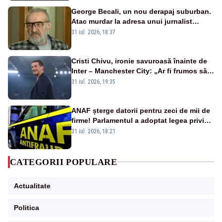
George Becali, un nou derapaj suburban.
Atac murdar la adresa unui jurnalist
sportiv – AUDIO
31 iul. 2026, 18:37
Cristi Chivu, ironie savuroasă înainte de
Inter – Manchester City: „Ar fi frumos să
mai cumpărați și de la noi”
31 iul. 2026, 19:35
ANAF șterge datorii pentru zeci de mii de
firme! Parlamentul a adoptat legea privind
amnistia fiscală
31 iul. 2026, 18:21
CATEGORII POPULARE
Actualitate
Politica