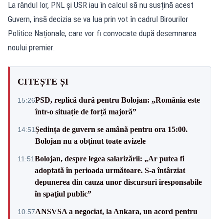
La rândul lor, PNL și USR iau în calcul să nu susțină acest
Guvern, însă decizia se va lua prin vot în cadrul Birourilor
Politice Naționale, care vor fi convocate după desemnarea
noului premier.
CITEȘTE ȘI
PSD, replică dură pentru Bolojan: „România este
15:26
într-o situație de forță majoră”
Ședința de guvern se amână pentru ora 15:00.
14:51
Bolojan nu a obținut toate avizele
Bolojan, despre legea salarizării: „Ar putea fi
11:51
adoptată în perioada următoare. S-a întârziat
depunerea din cauza unor discursuri iresponsabile
în spaţiul public”
ANSVSA a negociat, la Ankara, un acord pentru
10:57