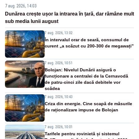
7 aug. 2026, 14:03
Dunărea crește ușor la intrarea în țară, dar rămâne mult
sub media lunii august
7 aug. 2026, 13:02
În intervalul orar de seară, consumul de
curent „a scăzut cu 200-300 de megawați”
7 aug. 2026, 10:51
Bolojan: Nivelul Dunării asigură o
funcționare a centralei de la Cernavodă
de patru-cinci zile dacă debitele vor
scădea
7 aug. 2026, 10:43
Criza din energie. Cine scapă de măsurile
de raționalizare impuse de Bolojan
7 aug. 2026, 10:01
Tarifele pentru rovinietă și sistemul