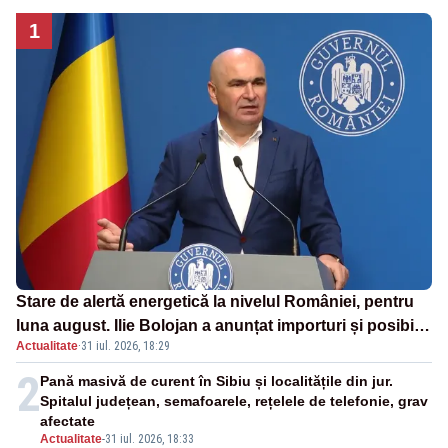
1
Stare de alertă energetică la nivelul României, pentru
luna august. Ilie Bolojan a anunțat importuri și posibile
Actualitate
·
31 iul. 2026, 18:29
restricții – VIDEO
2
Pană masivă de curent în Sibiu și localitățile din jur.
Spitalul județean, semafoarele, rețelele de telefonie, grav
afectate
Actualitate
-
31 iul. 2026, 18:33