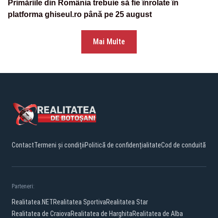
Primăriile din România trebuie să fie înrolate în
platforma ghiseul.ro până pe 25 august
Mai Multe
Contact
Termeni și condiții
Politică de confidențialitate
Cod de conduită
Parteneri:
Realitatea.NET
Realitatea Sportiva
Realitatea Star
Realitatea de Craiova
Realitatea de Harghita
Realitatea de Alba