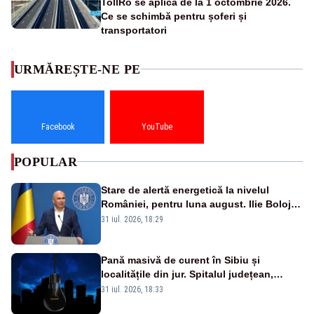
TollRo se aplică de la 1 octombrie 2026.
Ce se schimbă pentru șoferi și
transportatori
URMĂREȘTE-NE PE
Facebook
YouTube
POPULAR
Stare de alertă energetică la nivelul
României, pentru luna august. Ilie Bolojan
a anunțat importuri și posibile restricții –
31 iul. 2026, 18:29
VIDEO
Pană masivă de curent în Sibiu și
localitățile din jur. Spitalul județean,
semafoarele, rețelele de telefonie, grav
31 iul. 2026, 18:33
afectate