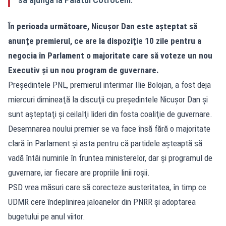
În perioada următoare, Nicușor Dan este aşteptat să
anunţe premierul, ce are la dispoziţie 10 zile pentru a
negocia în Parlament o majoritate care să voteze un nou
Executiv şi un nou program de guvernare.
Preşedintele PNL, premierul interimar Ilie Bolojan, a fost deja
miercuri dimineaţă la discuţii cu preşedintele Nicuşor Dan şi
sunt aşteptaţi şi ceilalţi lideri din fosta coaliţie de guvernare.
Desemnarea noului premier se va face însă fără o majoritate
clară în Parlament și asta pentru că partidele așteaptă să
vadă întâi numirile în fruntea ministerelor, dar și programul de
guvernare, iar fiecare are propriile linii roșii.
PSD vrea măsuri care să corecteze austeritatea, în timp ce
UDMR cere îndeplinirea jaloanelor din PNRR și adoptarea
bugetului pe anul viitor.