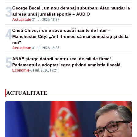
3
George Becali, un nou derapaj suburban. Atac murdar la
adresa unui jurnalist sportiv – AUDIO
Actualitate
-
31 iul. 2026, 18:37
4
Cristi Chivu, ironie savuroasă înainte de Inter –
Manchester City: „Ar fi frumos să mai cumpărați și de la
noi”
Actualitate
-
31 iul. 2026, 19:35
5
ANAF șterge datorii pentru zeci de mii de firme!
Parlamentul a adoptat legea privind amnistia fiscală
Economie
-
31 iul. 2026, 18:21
ACTUALITATE