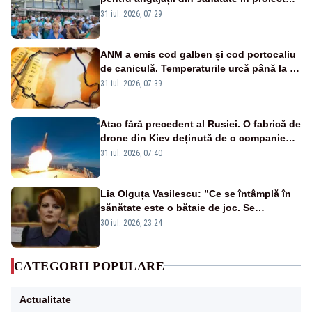
Legii salarizării
31 iul. 2026, 07:29
ANM a emis cod galben și cod portocaliu
de caniculă. Temperaturile urcă până la 38
de grade, iar nopțile devin tropicale
31 iul. 2026, 07:39
Atac fără precedent al Rusiei. O fabrică de
drone din Kiev deținută de o companie
americană, distrusă de o rachetă
31 iul. 2026, 07:40
rusească
Lia Olguța Vasilescu: ”Ce se întâmplă în
sănătate este o bătaie de joc. Se
guvernează extraordinar de prost”
30 iul. 2026, 23:24
CATEGORII POPULARE
Actualitate