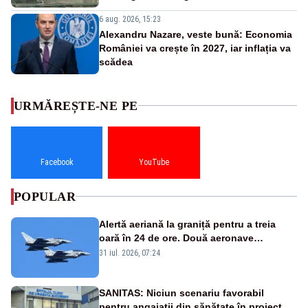
6 aug. 2026, 15:23
Alexandru Nazare, veste bună: Economia
României va crește în 2027, iar inflația va
scădea
URMĂREȘTE-NE PE
Facebook
YouTube
POPULAR
Alertă aeriană la graniță pentru a treia
oară în 24 de ore. Două aeronave
Eurofighter britanice au fost ridicate de la
31 iul. 2026, 07:24
sol
SANITAS: Niciun scenariu favorabil
pentru angajații din sănătate în proiectul