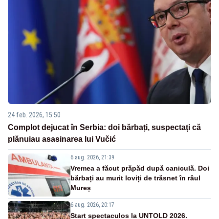
24 feb. 2026, 15:50
Complot dejucat în Serbia: doi bărbați, suspectați că
plănuiau asasinarea lui Vučić
6 aug. 2026, 21:39
Vremea a făcut prăpăd după caniculă. Doi
bărbați au murit loviți de trăsnet în râul
Mureș
6 aug. 2026, 20:17
Start spectaculos la UNTOLD 2026.