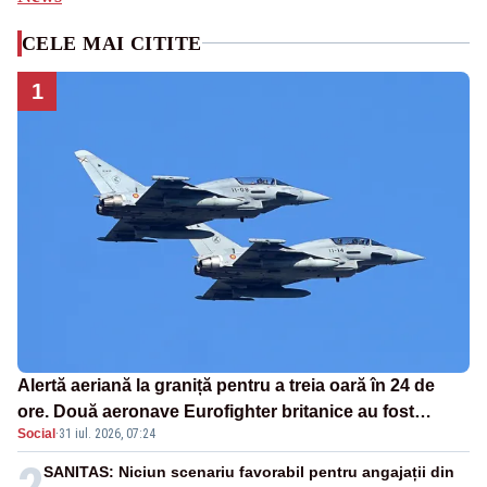
CELE MAI CITITE
1
Alertă aeriană la graniță pentru a treia oară în 24 de
ore. Două aeronave Eurofighter britanice au fost
Social
·
31 iul. 2026, 07:24
ridicate de la sol
2
SANITAS: Niciun scenariu favorabil pentru angajații din