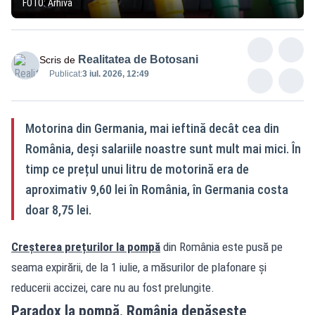
FOTO: Arhivă
Realitatea de Botosani
Scris de
Publicat:
3 iul. 2026, 12:49
Motorina din Germania, mai ieftină decât cea din
România, deși salariile noastre sunt mult mai mici. În
timp ce prețul unui litru de motorină era de
aproximativ 9,60 lei în România, în Germania costa
doar 8,75 lei.
Creșterea prețurilor la pompă
din România este pusă pe
seama expirării, de la 1 iulie, a măsurilor de plafonare și
reducerii accizei, care nu au fost prelungite.
Paradox la pompă. România depășește