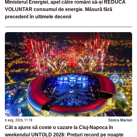
Ministerul Energiei, apel către români să-și REDUCĂ
VOLUNTAR consumul de energie. Măsură fără
precedent în ultimele decenii
6 aug. 2026, 11:18
Stoica Marian
Cât a ajuns să coste o cazare la Cluj-Napoca în
weekendul UNTOLD 2026: Prețuri record pe noapte