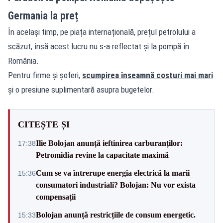
Germania la preț
În același timp, pe piața internațională, prețul petrolului a
scăzut, însă acest lucru nu s-a reflectat și la pompă în
România.
Pentru firme și șoferi,
scumpirea înseamnă costuri mai mari
și o presiune suplimentară asupra bugetelor.
CITEȘTE ȘI
Ilie Bolojan anunță ieftinirea carburanților:
17:38
Petromidia revine la capacitate maximă
Cum se va întrerupe energia electrică la marii
15:36
consumatori industriali? Bolojan: Nu vor exista
compensații
Bolojan anunță restricțiile de consum energetic.
15:33