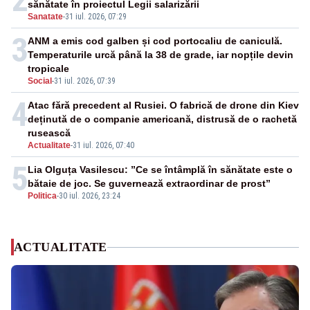
sănătate în proiectul Legii salarizării
Sanatate
-
31 iul. 2026, 07:29
3
ANM a emis cod galben și cod portocaliu de caniculă.
Temperaturile urcă până la 38 de grade, iar nopțile devin
tropicale
Social
-
31 iul. 2026, 07:39
4
Atac fără precedent al Rusiei. O fabrică de drone din Kiev
deținută de o companie americană, distrusă de o rachetă
rusească
Actualitate
-
31 iul. 2026, 07:40
5
Lia Olguța Vasilescu: ”Ce se întâmplă în sănătate este o
bătaie de joc. Se guvernează extraordinar de prost”
Politica
-
30 iul. 2026, 23:24
ACTUALITATE