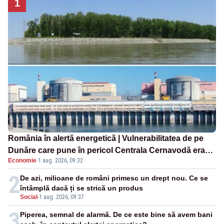
1
România în alertă energetică | Vulnerabilitatea de pe
Dunăre care pune în pericol Centrala Cernavodă era
Economie
·
1 aug. 2026, 09:32
cunoscută de pe vremea lui Ceaușescu
2
De azi, milioane de români primesc un drept nou. Ce se
întâmplă dacă ți se strică un produs
Social
-
1 aug. 2026, 09:37
3
Piperea, semnal de alarmă. De ce este bine să avem bani