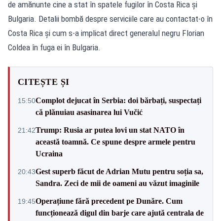
de amănunte cine a stat în spatele fugilor în Costa Rica și
Bulgaria. Detalii bombă despre serviciile care au contactat-o în
Costa Rica și cum s-a implicat direct generalul negru Florian
Coldea în fuga ei în Bulgaria.
CITEȘTE ȘI
Complot dejucat în Serbia: doi bărbați, suspectați
15:50
că plănuiau asasinarea lui Vučić
Trump: Rusia ar putea lovi un stat NATO în
21:42
această toamnă. Ce spune despre armele pentru
Ucraina
Gest superb făcut de Adrian Mutu pentru soția sa,
20:43
Sandra. Zeci de mii de oameni au văzut imaginile
Operațiune fără precedent pe Dunăre. Cum
19:45
funcționează digul din barje care ajută centrala de