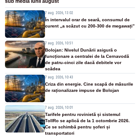
sub media lunii august
7 aug. 2026, 13:02
În intervalul orar de seară, consumul de
curent „a scăzut cu 200-300 de megawați”
7 aug. 2026, 10:51
Bolojan: Nivelul Dunării asigură o
funcționare a centralei de la Cernavodă
de patru-cinci zile dacă debitele vor
scădea
7 aug. 2026, 10:43
Criza din energie. Cine scapă de măsurile
de raționalizare impuse de Bolojan
7 aug. 2026, 10:01
Tarifele pentru rovinietă și sistemul
TollRo se aplică de la 1 octombrie 2026.
Ce se schimbă pentru șoferi și
transportatori