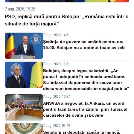
7 aug. 2026, 15:26
PSD, replică dură pentru Bolojan: „România este într-o
situație de forță majoră”
7 aug. 2026, 14:51
Ședința de guvern se amână pentru ora
15:00. Bolojan nu a obținut toate avizele
7 aug. 2026, 11:51
Bolojan, despre legea salarizării: „Ar
putea fi adoptată în perioada următoare.
S-a întârziat depunerea din cauza unor
discursuri iresponsabile în spaţiul public”
7 aug. 2026, 10:57
ANSVSA a negociat, la Ankara, un acord
pentru facilitarea tranzitului prin Turcia al
carcaselor de ovine și bovine
7 aug. 2026, 09:49
Senatorii și deputații rămân la muncă.