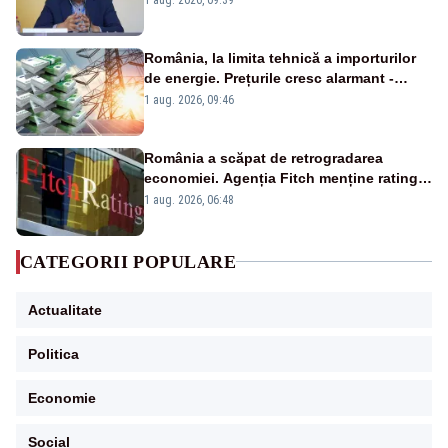
România, la limita tehnică a importurilor
de energie. Prețurile cresc alarmant -
Analiză Realitatea Plus
1 aug. 2026, 09:46
România a scăpat de retrogradarea
economiei. Agenția Fitch menține ratingul
„BBB-” cu perspectivă negativă
1 aug. 2026, 06:48
CATEGORII POPULARE
Actualitate
Politica
Economie
Social