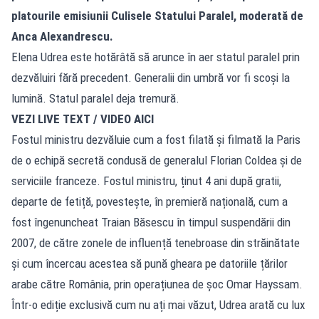
platourile emisiunii Culisele Statului Paralel, moderată de
Anca Alexandrescu.
Elena Udrea este hotărâtă să arunce în aer statul paralel prin
dezvăluiri fără precedent. Generalii din umbră vor fi scoși la
lumină. Statul paralel deja tremură.
VEZI LIVE TEXT / VIDEO AICI
Fostul ministru dezvăluie cum a fost filată și filmată la Paris
de o echipă secretă condusă de generalul Florian Coldea și de
serviciile franceze. Fostul ministru, ținut 4 ani după gratii,
departe de fetiță, povestește, în premieră națională, cum a
fost îngenuncheat Traian Băsescu în timpul suspendării din
2007, de către zonele de influență tenebroase din străinătate
și cum încercau acestea să pună gheara pe datoriile țărilor
arabe către România, prin operațiunea de șoc Omar Hayssam.
Într-o ediție exclusivă cum nu ați mai văzut, Udrea arată cu lux