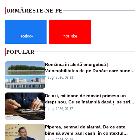
URMĂREȘTE-NE PE
Facebook
YouTube
POPULAR
România în alertă energetică |
Vulnerabilitatea de pe Dunăre care pune
în pericol Centrala Cernavodă era
1 aug. 2026, 09:32
cunoscută de pe vremea lui Ceaușescu
De azi, milioane de români primesc un
drept nou. Ce se întâmplă dacă ți se strică
un produs
1 aug. 2026, 09:37
Piperea, semnal de alarmă. De ce este
bine să avem bani cash, în contextul
alertei energetice?
1 aug. 2026, 09:39