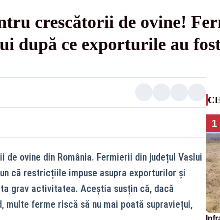
tru crescătorii de ovine! Fer
ui după ce exporturile au fost
CE
1
i de ovine din România. Fermierii din județul Vaslui
n că restricțiile impuse asupra exporturilor și
ta grav activitatea. Aceștia susțin că, dacă
id, multe ferme riscă să nu mai poată supraviețui,
Infr