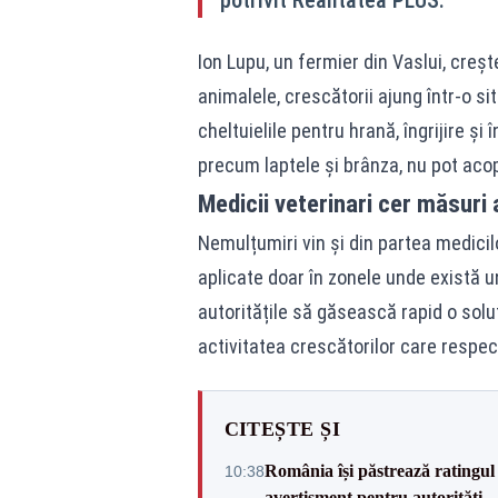
potrivit Realitatea PLUS.
Ion Lupu, un fermier din Vaslui, creșt
animalele, crescătorii ajung într-o si
cheltuielile pentru hrană, îngrijire și 
precum laptele și brânza, nu pot acop
Medicii veterinari cer măsuri a
Nemulțumiri vin și din partea medicilo
aplicate doar în zonele unde există un
autoritățile să găsească rapid o solu
activitatea crescătorilor care respec
CITEȘTE ȘI
România își păstrează ratingul 
10:38
avertisment pentru autorități