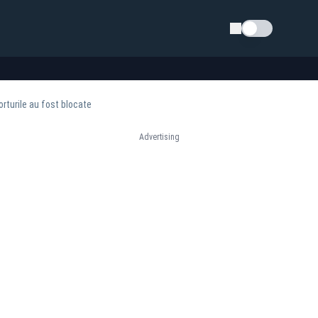
Schimba tema
orturile au fost blocate
Advertising