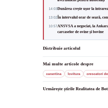
Dunărea crește ușor la intrare
14:03
În intervalul orar de seară, c
13:02
ANSVSA a negociat, la Ankara, 
10:57
carcaselor de ovine și bovine
Distribuie articolul
Mai multe articole despre
carantina
lovitura
crescatori d
Urmărește știrile Realitatea de Bot