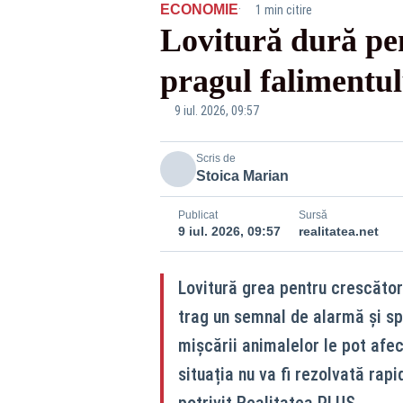
·
ECONOMIE
1 min citire
Lovitură dură pen
pragul falimentul
9 iul. 2026, 09:57
Scris de
Stoica Marian
Publicat
Sursă
9 iul. 2026, 09:57
realitatea.net
Lovitură grea pentru crescători
trag un semnal de alarmă și spu
mișcării animalelor le pot afec
situația nu va fi rezolvată rap