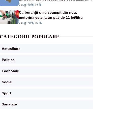
Au fost ridicate două F-16
2 aug. 2026, 19:28
Carburanții s-au scumpit din nou,
motorina este la un pas de 11 lei/litru
2 aug. 2026, 15:36
CATEGORII POPULARE
Actualitate
Politica
Economie
Social
Sport
Sanatate