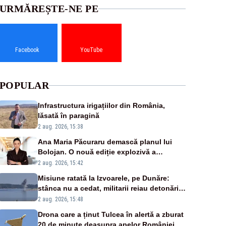
URMĂREȘTE-NE PE
Facebook
YouTube
POPULAR
Infrastructura irigațiilor din România,
lăsată în paragină
2 aug. 2026, 15:38
Ana Maria Păcuraru demască planul lui
Bolojan. O nouă ediție explozivă a
emisiunii „Miza Zilei” la Realitatea PLUS
2 aug. 2026, 15:42
Misiune ratată la Izvoarele, pe Dunăre:
stânca nu a cedat, militarii reiau detonările
luni – VIDEO
2 aug. 2026, 15:48
Drona care a ținut Tulcea în alertă a zburat
20 de minute deasupra apelor României.