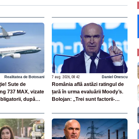
Realitatea de Botosani
7 aug. 2026, 08:42
Daniel Onescu
ție! Sute de
România află astăzi ratingul de
ng 737 MAX, vizate
țară în urma evaluării Moody’s.
bligatorii, după
Bolojan: „Trei sunt factorii-
unor fisuri în
cheie care stau la baza acestor
evaluări”