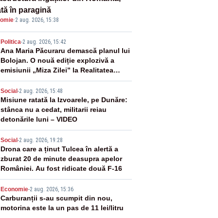
ată în paragină
omie
·
2 aug. 2026, 15:38
2
Politica
-
2 aug. 2026, 15:42
Ana Maria Păcuraru demască planul lui
Bolojan. O nouă ediție explozivă a
emisiunii „Miza Zilei” la Realitatea
PLUS
3
Social
-
2 aug. 2026, 15:48
Misiune ratată la Izvoarele, pe Dunăre:
stânca nu a cedat, militarii reiau
detonările luni – VIDEO
4
Social
-
2 aug. 2026, 19:28
Drona care a ținut Tulcea în alertă a
zburat 20 de minute deasupra apelor
României. Au fost ridicate două F-16
5
Economie
-
2 aug. 2026, 15:36
Carburanții s-au scumpit din nou,
motorina este la un pas de 11 lei/litru