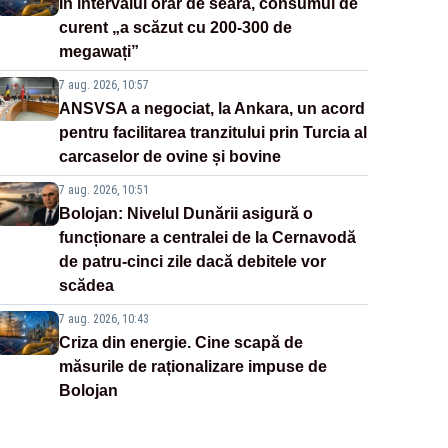
În intervalul orar de seară, consumul de
curent „a scăzut cu 200-300 de
megawați”
7 aug. 2026, 10:57
ANSVSA a negociat, la Ankara, un acord
pentru facilitarea tranzitului prin Turcia al
carcaselor de ovine și bovine
7 aug. 2026, 10:51
Bolojan: Nivelul Dunării asigură o
funcționare a centralei de la Cernavodă
de patru-cinci zile dacă debitele vor
scădea
7 aug. 2026, 10:43
Criza din energie. Cine scapă de
măsurile de raționalizare impuse de
Bolojan