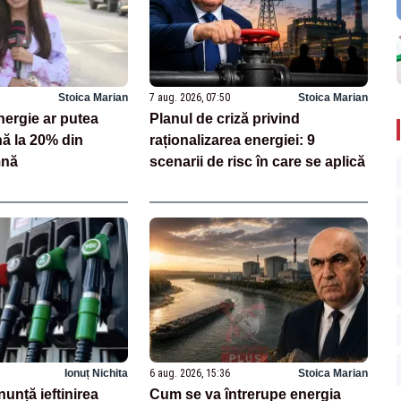
Stoica Marian
7 aug. 2026, 07:50
Stoica Marian
energie ar putea
Planul de criză privind
ă la 20% din
raționalizarea energiei: 9
mnă
scenarii de risc în care se aplică
Ionuț Nichita
6 aug. 2026, 15:36
Stoica Marian
nunță ieftinirea
Cum se va întrerupe energia