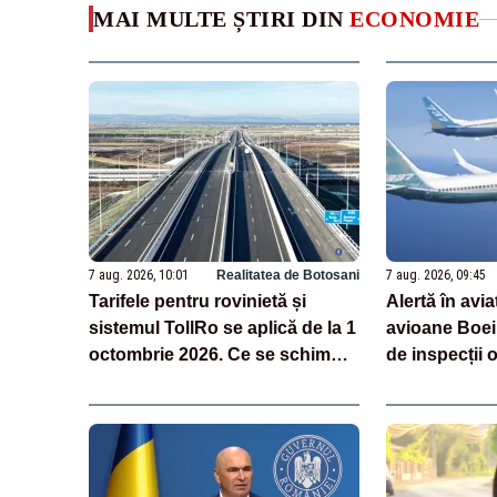
MAI MULTE ȘTIRI DIN
ECONOMIE
7 aug. 2026, 10:01
Realitatea de Botosani
7 aug. 2026, 09:45
Tarifele pentru rovinietă și
Alertă în avia
sistemul TollRo se aplică de la 1
avioane Boei
octombrie 2026. Ce se schimbă
de inspecții o
pentru șoferi și transportatori
descoperirea 
fuselaj