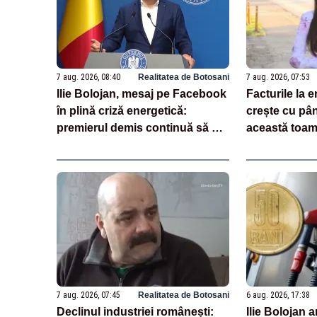
7 aug. 2026, 08:40
Realitatea de Botosani
7 aug. 2026, 07:53
Ilie Bolojan, mesaj pe Facebook
Facturile la 
în plină criză energetică:
crește cu pân
premierul demis continuă să se
această toa
laude cu măsurile luate
7 aug. 2026, 07:45
Realitatea de Botosani
6 aug. 2026, 17:38
Declinul industriei românești:
Ilie Bolojan a