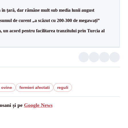
a în țară, dar rămâne mult sub media lunii august
onsumul de curent „a scăzut cu 200-300 de megawați”
un acord pentru facilitarea tranzitului prin Turcia al
e ovine
fermieri afectati
reguli
osani și pe
Google News