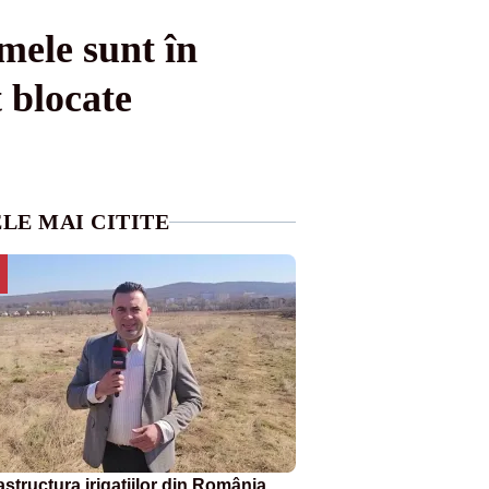
mele sunt în
 blocate
LE MAI CITITE
astructura irigațiilor din România,