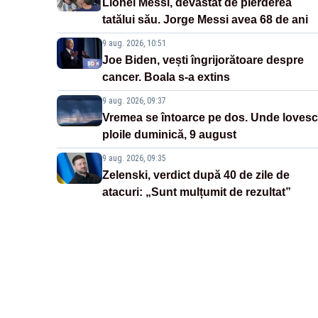
Lionel Messi, devastat de pierderea
tatălui său. Jorge Messi avea 68 de ani
9 aug. 2026, 10:51
Joe Biden, vești îngrijorătoare despre
cancer. Boala s-a extins
9 aug. 2026, 09:37
Vremea se întoarce pe dos. Unde lovesc
ploile duminică, 9 august
9 aug. 2026, 09:35
Zelenski, verdict după 40 de zile de
atacuri: „Sunt mulțumit de rezultat”