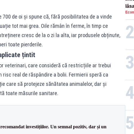
lăs
Econ
e 700 de oi și spune că, fără posibilitatea de a vinde
tuație tot mai grea. Oile rămân în ferme, în timp ce
întreținere cresc de la o zi la alta, iar produsele obținute,
eri toate pierderile.
plicate țintit
r veterinari, care consideră că restricțiile ar trebui
 risc real de răspândire a bolii. Fermierii speră ca
ție care să protejeze sănătatea animalelor, dar și
tă toate măsurile sanitare.
recomandat investițiilor. Un semnal pozitiv, dar și un