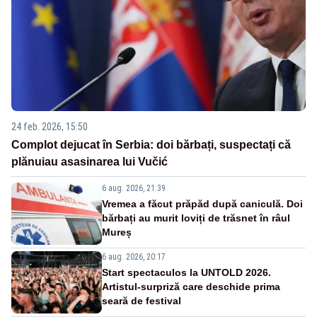
24 feb. 2026, 15:50
Complot dejucat în Serbia: doi bărbați, suspectați că
plănuiau asasinarea lui Vučić
6 aug. 2026, 21:39
Vremea a făcut prăpăd după caniculă. Doi
bărbați au murit loviți de trăsnet în râul
Mureș
6 aug. 2026, 20:17
Start spectaculos la UNTOLD 2026.
Artistul-surpriză care deschide prima
seară de festival