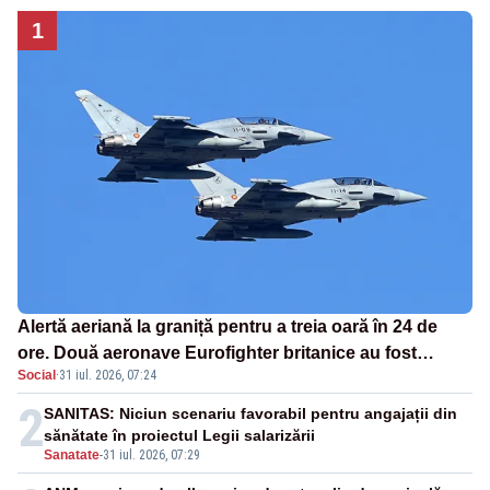
1
Alertă aeriană la graniță pentru a treia oară în 24 de
ore. Două aeronave Eurofighter britanice au fost
Social
·
31 iul. 2026, 07:24
ridicate de la sol
2
SANITAS: Niciun scenariu favorabil pentru angajații din
sănătate în proiectul Legii salarizării
Sanatate
-
31 iul. 2026, 07:29