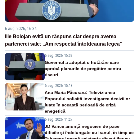
6 aug. 2026, 16:34
Ilie Bolojan evită un răspuns clar despre averea
partenerei sale: „Am respectat întotdeauna legea”
6 aug. 2026, 15:39
Guvernul a adoptat o hotărâre care
aprobă planurile de pregătire pentru
riscuri
6 aug. 2026, 15:18
Ana Maria Păcuraru: Televiziunea
Poporului solicită investigarea deciziilor
luate în această perioadă de criză
enegetică
6 aug. 2026, 11:27
JD Vance anunță negocieri de pace
dificile și îndelungate cu Iranul, în timp ce
Teheranul neagă existența discuțiilor cu