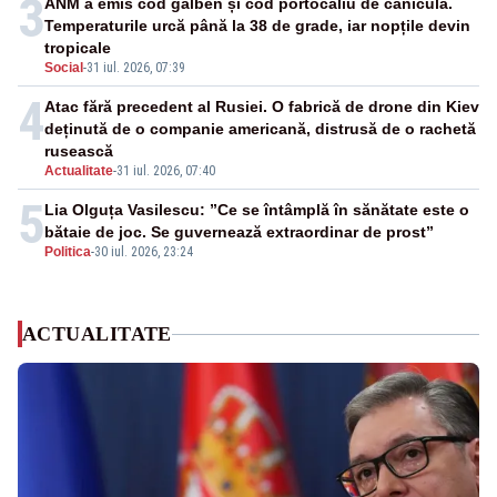
3
ANM a emis cod galben și cod portocaliu de caniculă.
Temperaturile urcă până la 38 de grade, iar nopțile devin
tropicale
Social
-
31 iul. 2026, 07:39
4
Atac fără precedent al Rusiei. O fabrică de drone din Kiev
deținută de o companie americană, distrusă de o rachetă
rusească
Actualitate
-
31 iul. 2026, 07:40
5
Lia Olguța Vasilescu: ”Ce se întâmplă în sănătate este o
bătaie de joc. Se guvernează extraordinar de prost”
Politica
-
30 iul. 2026, 23:24
ACTUALITATE