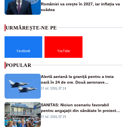
României va crește în 2027, iar inflația va
scădea
URMĂREȘTE-NE PE
Facebook
YouTube
POPULAR
Alertă aeriană la graniță pentru a treia
oară în 24 de ore. Două aeronave
Eurofighter britanice au fost ridicate de la
31 iul. 2026, 07:24
sol
SANITAS: Niciun scenariu favorabil
pentru angajații din sănătate în proiectul
Legii salarizării
31 iul. 2026, 07:29