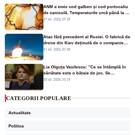
ANM a emis cod galben și cod portocaliu
de caniculă. Temperaturile urcă până la 38
de grade, iar nopțile devin tropicale
31 iul. 2026, 07:39
Atac fără precedent al Rusiei. O fabrică de
drone din Kiev deținută de o companie
americană, distrusă de o rachetă
31 iul. 2026, 07:40
rusească
Lia Olguța Vasilescu: ”Ce se întâmplă în
sănătate este o bătaie de joc. Se
guvernează extraordinar de prost”
30 iul. 2026, 23:24
CATEGORII POPULARE
Actualitate
Politica