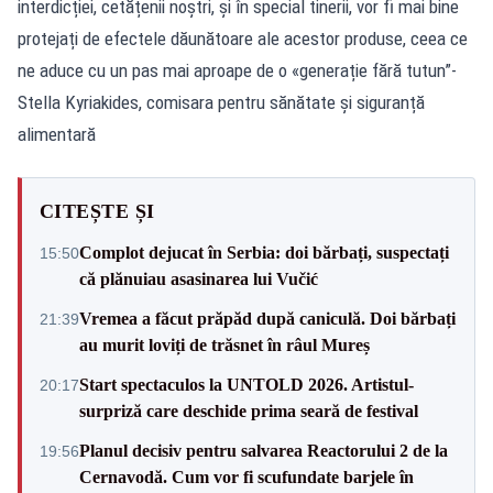
interdicției, cetățenii noștri, și în special tinerii, vor fi mai bine
protejați de efectele dăunătoare ale acestor produse, ceea ce
ne aduce cu un pas mai aproape de o «generație fără tutun”-
Stella Kyriakides, comisara pentru sănătate și siguranță
alimentară
CITEȘTE ȘI
Complot dejucat în Serbia: doi bărbați, suspectați
15:50
că plănuiau asasinarea lui Vučić
Vremea a făcut prăpăd după caniculă. Doi bărbați
21:39
au murit loviți de trăsnet în râul Mureș
Start spectaculos la UNTOLD 2026. Artistul-
20:17
surpriză care deschide prima seară de festival
Planul decisiv pentru salvarea Reactorului 2 de la
19:56
Cernavodă. Cum vor fi scufundate barjele în