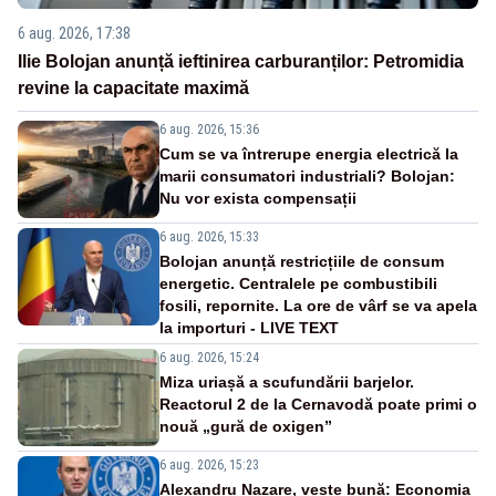
6 aug. 2026, 17:38
Ilie Bolojan anunță ieftinirea carburanților: Petromidia
revine la capacitate maximă
6 aug. 2026, 15:36
Cum se va întrerupe energia electrică la
marii consumatori industriali? Bolojan:
Nu vor exista compensații
6 aug. 2026, 15:33
Bolojan anunță restricțiile de consum
energetic. Centralele pe combustibili
fosili, repornite. La ore de vârf se va apela
la importuri - LIVE TEXT
6 aug. 2026, 15:24
Miza uriașă a scufundării barjelor.
Reactorul 2 de la Cernavodă poate primi o
nouă „gură de oxigen”
6 aug. 2026, 15:23
Alexandru Nazare, veste bună: Economia