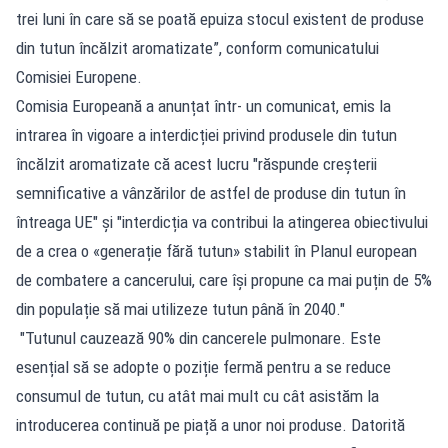
trei luni în care să se poată epuiza stocul existent de produse
din tutun încălzit aromatizate”, conform comunicatului
Comisiei Europene.
Comisia Europeană a anunțat într- un comunicat, emis la
intrarea în vigoare a interdicției privind produsele din tutun
încălzit aromatizate că acest lucru "răspunde creșterii
semnificative a vânzărilor de astfel de produse din tutun în
întreaga UE" și "interdicția va contribui la atingerea obiectivului
de a crea o «generație fără tutun» stabilit în Planul european
de combatere a cancerului, care își propune ca mai puțin de 5%
din populație să mai utilizeze tutun până în 2040."
"Tutunul cauzează 90% din cancerele pulmonare. Este
esențial să se adopte o poziție fermă pentru a se reduce
consumul de tutun, cu atât mai mult cu cât asistăm la
introducerea continuă pe piață a unor noi produse. Datorită