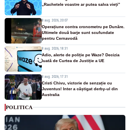
„Rachetele voastre ar putea salva vieți”
8 aug. 2026, 20:07
Operațiune contra cronometru pe Dunăre.
Ultimele două barje sunt scufundate
pentru Cernavodă
8 aug. 2026, 18:31
Adio, alerte de poliție pe Waze? Decizia
luată de Curtea de Justiție a UE
8 aug. 2026, 17:31
Cristi Chivu, victorie de senzație cu
Juventus! Inter a câștigat derby-ul din
Australia
POLITICA