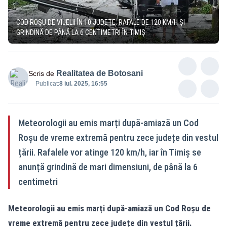
COD ROȘU DE VIJELII ÎN 10 JUDEȚE: RAFALE DE 120 KM/H ȘI
GRINDINĂ DE PÂNĂ LA 6 CENTIMETRI ÎN TIMIȘ
Realitatea de Botosani
Scris de
Publicat:
8 iul. 2025, 16:55
Meteorologii au emis marți după-amiază un Cod
Roșu de vreme extremă pentru zece județe din vestul
țării. Rafalele vor atinge 120 km/h, iar în Timiș se
anunță grindină de mari dimensiuni, de până la 6
centimetri
Meteorologii au emis marți după-amiază un Cod Roșu de
vreme extremă pentru zece județe din vestul țării.