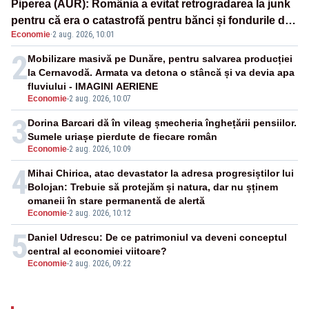
Piperea (AUR): România a evitat retrogradarea la junk
pentru că era o catastrofă pentru bănci și fondurile de
Economie
·
2 aug. 2026, 10:01
pensii
2
Mobilizare masivă pe Dunăre, pentru salvarea producției
la Cernavodă. Armata va detona o stâncă și va devia apa
fluviului - IMAGINI AERIENE
Economie
-
2 aug. 2026, 10:07
3
Dorina Barcari dă în vileag șmecheria înghețării pensiilor.
Sumele uriașe pierdute de fiecare român
Economie
-
2 aug. 2026, 10:09
4
Mihai Chirica, atac devastator la adresa progresiștilor lui
Bolojan: Trebuie să protejăm și natura, dar nu șținem
omaneii în stare permanentă de alertă
Economie
-
2 aug. 2026, 10:12
5
Daniel Udrescu: De ce patrimoniul va deveni conceptul
central al economiei viitoare?
Economie
-
2 aug. 2026, 09:22