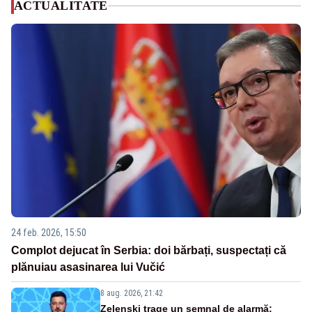
ACTUALITATE
24 feb. 2026, 15:50
Complot dejucat în Serbia: doi bărbați, suspectați că
plănuiau asasinarea lui Vučić
8 aug. 2026, 21:42
Zelenski trage un semnal de alarmă: