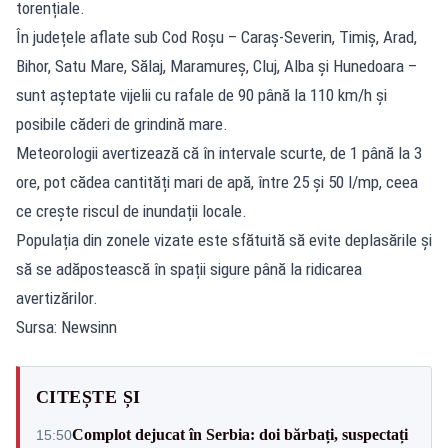
torențiale.
În județele aflate sub Cod Roșu – Caraș-Severin, Timiș, Arad,
Bihor, Satu Mare, Sălaj, Maramureș, Cluj, Alba și Hunedoara –
sunt așteptate vijelii cu rafale de 90 până la 110 km/h și
posibile căderi de grindină mare.
Meteorologii avertizează că în intervale scurte, de 1 până la 3
ore, pot cădea cantități mari de apă, între 25 și 50 l/mp, ceea
ce crește riscul de inundații locale.
Populația din zonele vizate este sfătuită să evite deplasările și
să se adăpostească în spații sigure până la ridicarea
avertizărilor.
Sursa: Newsinn
CITEȘTE ȘI
Complot dejucat în Serbia: doi bărbați, suspectați
15:50