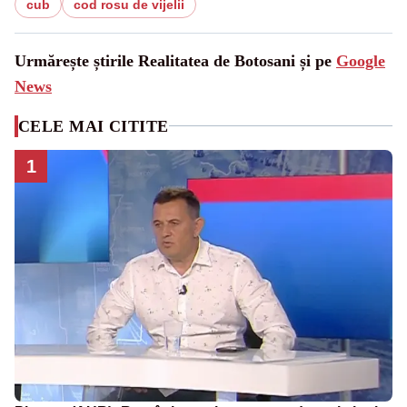
cub
cod rosu de vijelii
Urmărește știrile Realitatea de Botosani și pe
Google
News
CELE MAI CITITE
1