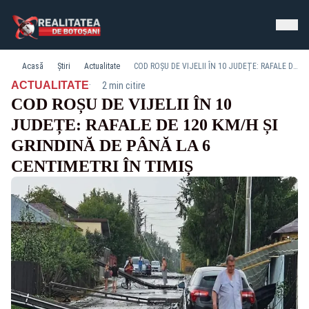
Acasă
Știri
Actualitate
COD ROȘU DE VIJELII ÎN 10 JUDEȚE: RAFALE DE 120 KM/H ȘI GRINDINĂ DE PÂNĂ LA 6 CENTIMETRI ÎN TIMIȘ
·
ACTUALITATE
2 min citire
COD ROȘU DE VIJELII ÎN 10
JUDEȚE: RAFALE DE 120 KM/H ȘI
GRINDINĂ DE PÂNĂ LA 6
CENTIMETRI ÎN TIMIȘ