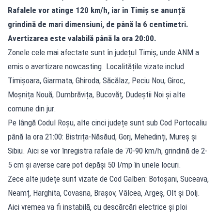
Rafalele vor atinge 120 km/h, iar în Timiș se anunță
grindină de mari dimensiuni, de până la 6 centimetri.
Avertizarea este valabilă până la ora 20:00.
Zonele cele mai afectate sunt în județul Timiș, unde ANM a
emis o avertizare nowcasting. Localitățile vizate includ
Timișoara, Giarmata, Ghiroda, Săcălaz, Peciu Nou, Giroc,
Moșnița Nouă, Dumbrăvița, Bucovăț, Dudeștii Noi și alte
comune din jur.
Pe lângă Codul Roșu, alte cinci județe sunt sub Cod Portocaliu
până la ora 21:00: Bistrița-Năsăud, Gorj, Mehedinți, Mureș și
Sibiu. Aici se vor înregistra rafale de 70-90 km/h, grindină de 2-
5 cm și averse care pot depăși 50 l/mp în unele locuri.
Zece alte județe sunt vizate de Cod Galben: Botoșani, Suceava,
Neamț, Harghita, Covasna, Brașov, Vâlcea, Argeș, Olt și Dolj.
Aici vremea va fi instabilă, cu descărcări electrice și ploi