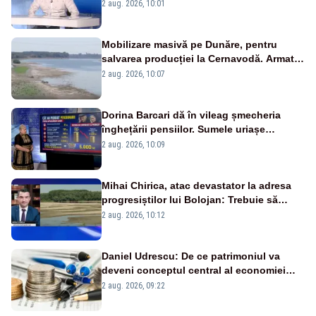
catastrofă pentru bănci și fondurile de
2 aug. 2026, 10:01
pensii
Mobilizare masivă pe Dunăre, pentru
salvarea producției la Cernavodă. Armata
va detona o stâncă și va devia apa
2 aug. 2026, 10:07
fluviului - IMAGINI AERIENE
Dorina Barcari dă în vileag șmecheria
înghețării pensiilor. Sumele uriașe
pierdute de fiecare român
2 aug. 2026, 10:09
Mihai Chirica, atac devastator la adresa
progresiștilor lui Bolojan: Trebuie să
protejăm și natura, dar nu șținem omaneii
2 aug. 2026, 10:12
în stare permanentă de alertă
Daniel Udrescu: De ce patrimoniul va
deveni conceptul central al economiei
viitoare?
2 aug. 2026, 09:22