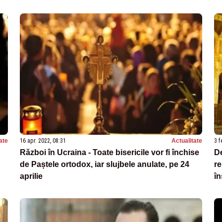
ate
16 apr. 2022, 08:31
Actualitate
3 f
Război în Ucraina - Toate bisericile vor fi închise
De
de Paștele ortodox, iar slujbele anulate, pe 24
re
aprilie
în
C