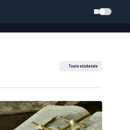
Schimba tema
Toate etichetele