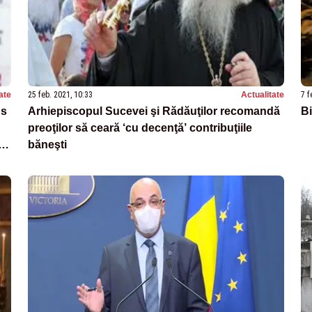
ate
25 feb. 2021, 10:33
Actualitate
7 f
us
Arhiepiscopul Sucevei şi Rădăuţilor recomandă
Bi
preoţilor să ceară ‘cu decenţă’ contribuţiile
băneşti