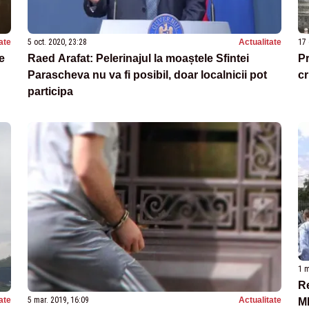
ate
5 oct. 2020, 23:28
Actualitate
17 
e
Raed Arafat: Pelerinajul la moaștele Sfintei
Pr
Parascheva nu va fi posibil, doar localnicii pot
cr
participa
1 m
Re
ate
5 mar. 2019, 16:09
Actualitate
MP