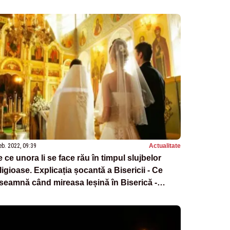
eb. 2022, 09:39
Actualitate
 ce unora li se face rău în timpul slujbelor
ligioase. Explicația șocantă a Bisericii - Ce
seamnă când mireasa leșină în Biserică -
utremurător