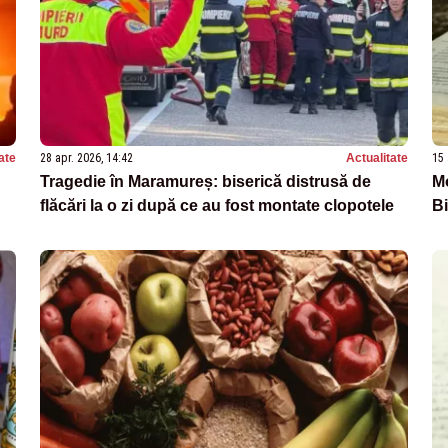
ate
28 apr. 2026, 14:42
Actualitate
15 
Tragedie în Maramureș: biserică distrusă de
Mo
flăcări la o zi după ce au fost montate clopotele
Bi