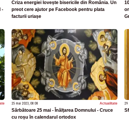
Criza energiei lovește bisericile din România. Un
10
 -
preot cere ajutor pe Facebook pentru plata
or
facturii uriașe
Gr
ate
25 mai 2023, 08:08
Actualitate
29 
Sărbătoare 25 mai - Înălțarea Domnului - Cruce
Sf
cu roșu în calendarul ortodox