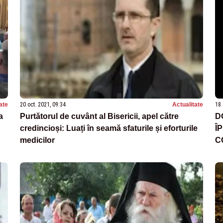
ate
20 oct. 2021, 09:34
Actualitate
18 
a
Purtătorul de cuvânt al Bisericii, apel către
DO
credincioși: Luați în seamă sfaturile și eforturile
ÎP
medicilor
C