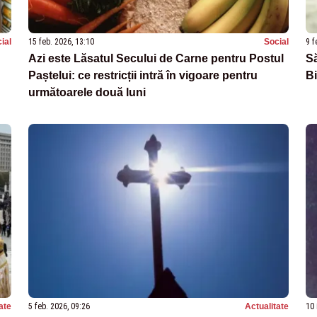
ial
15 feb. 2026, 13:10
Social
9 f
Azi este Lăsatul Secului de Carne pentru Postul
Să
Paștelui: ce restricții intră în vigoare pentru
Bi
următoarele două luni
ate
5 feb. 2026, 09:26
Actualitate
10 