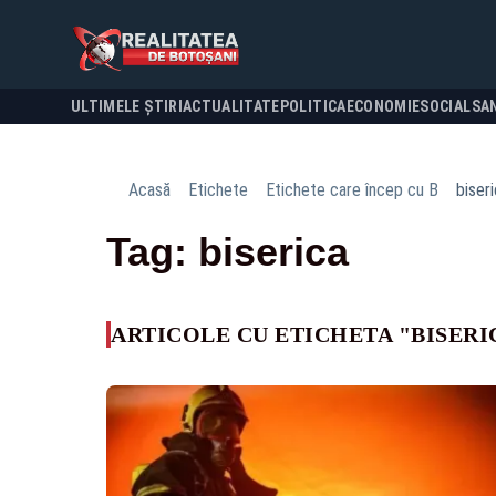
ULTIMELE ȘTIRI
ACTUALITATE
POLITICA
ECONOMIE
SOCIAL
SA
Acasă
Etichete
Etichete care încep cu B
biser
Tag: biserica
ARTICOLE CU ETICHETA "BISERI