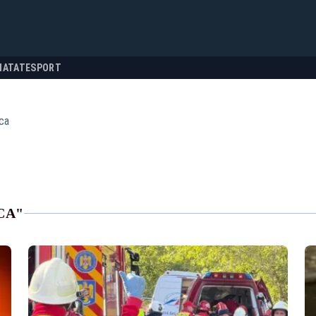
NATATE
SPORT
ica
CA"