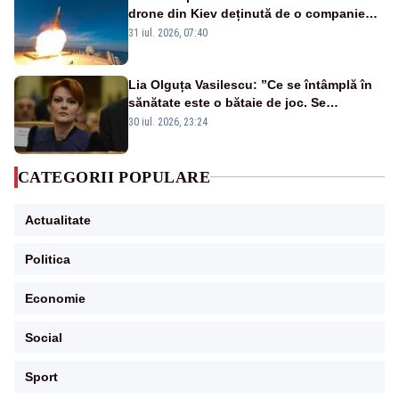
drone din Kiev deținută de o companie
americană, distrusă de o rachetă
31 iul. 2026, 07:40
rusească
Lia Olguța Vasilescu: ”Ce se întâmplă în
sănătate este o bătaie de joc. Se
guvernează extraordinar de prost”
30 iul. 2026, 23:24
CATEGORII POPULARE
Actualitate
Politica
Economie
Social
Sport