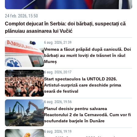
24 feb. 2026, 15:50
Complot dejucat în Serbia: doi bărbați, suspectați că
plănuiau asasinarea lui Vučić
6 aug. 2026, 21:39
Vremea a făcut prăpăd după caniculă. Doi
bărbați au murit loviți de trăsnet în râul
Mureș
6 aug. 2026, 20:17
Start spectaculos la UNTOLD 2026.
Artistul-surpriză care deschide prima
seară de festival
6 aug. 2026, 19:56
Planul decisiv pentru salvarea
Reactorului 2 de la Cernavodă. Cum vor fi
scufundate barjele în Dunăre
6 aug. 2026, 19:19