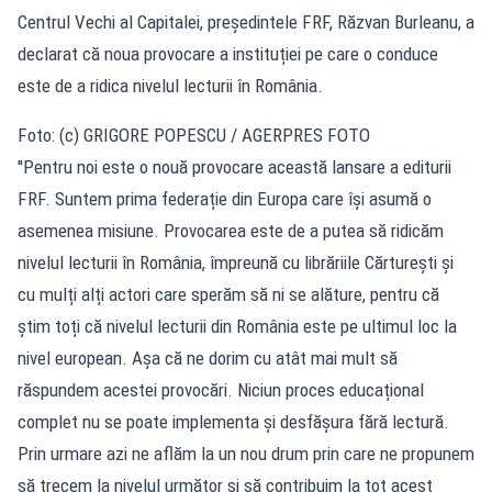
Centrul Vechi al Capitalei, președintele FRF, Răzvan Burleanu, a
declarat că noua provocare a instituției pe care o conduce
este de a ridica nivelul lecturii în România.
Foto: (c) GRIGORE POPESCU / AGERPRES FOTO
''Pentru noi este o nouă provocare această lansare a editurii
FRF. Suntem prima federație din Europa care își asumă o
asemenea misiune. Provocarea este de a putea să ridicăm
nivelul lecturii în România, împreună cu librăriile Cărturești și
cu mulți alți actori care sperăm să ni se alăture, pentru că
știm toți că nivelul lecturii din România este pe ultimul loc la
nivel european. Așa că ne dorim cu atât mai mult să
răspundem acestei provocări. Niciun proces educațional
complet nu se poate implementa și desfășura fără lectură.
Prin urmare azi ne aflăm la un nou drum prin care ne propunem
să trecem la nivelul următor și să contribuim la tot acest