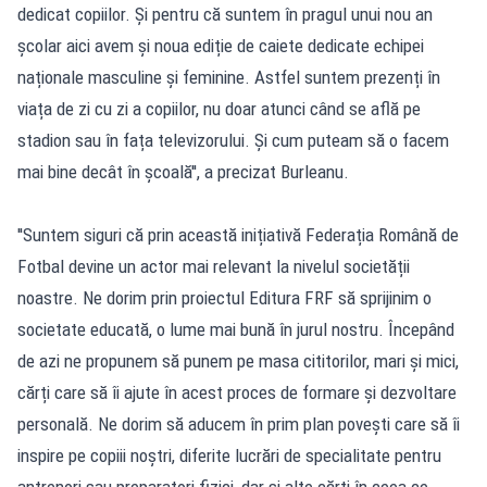
dedicat copiilor. Și pentru că suntem în pragul unui nou an
școlar aici avem și noua ediție de caiete dedicate echipei
naționale masculine și feminine. Astfel suntem prezenți în
viața de zi cu zi a copiilor, nu doar atunci când se află pe
stadion sau în fața televizorului. Și cum puteam să o facem
mai bine decât în școală'', a precizat Burleanu.
''Suntem siguri că prin această inițiativă Federația Română de
Fotbal devine un actor mai relevant la nivelul societății
noastre. Ne dorim prin proiectul Editura FRF să sprijinim o
societate educată, o lume mai bună în jurul nostru. Începând
de azi ne propunem să punem pe masa cititorilor, mari și mici,
cărți care să îi ajute în acest proces de formare și dezvoltare
personală. Ne dorim să aducem în prim plan povești care să îi
inspire pe copiii noștri, diferite lucrări de specialitate pentru
antrenori sau preparatori fizici, dar și alte cărți în ceea ce