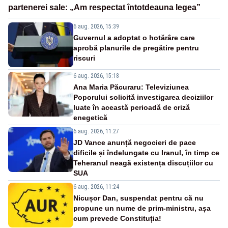
partenerei sale: „Am respectat întotdeauna legea”
6 aug. 2026, 15:39
Guvernul a adoptat o hotărâre care
aprobă planurile de pregătire pentru
riscuri
6 aug. 2026, 15:18
Ana Maria Păcuraru: Televiziunea
Poporului solicită investigarea deciziilor
luate în această perioadă de criză
enegetică
6 aug. 2026, 11:27
JD Vance anunță negocieri de pace
dificile și îndelungate cu Iranul, în timp ce
Teheranul neagă existența discuțiilor cu
SUA
6 aug. 2026, 11:24
Nicușor Dan, suspendat pentru că nu
propune un nume de prim-ministru, așa
cum prevede Constituția!