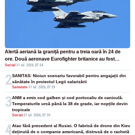
Alertă aeriană la graniță pentru a treia oară în 24 de
ore. Două aeronave Eurofighter britanice au fost
Social
·
31 iul. 2026, 07:24
ridicate de la sol
2
SANITAS: Niciun scenariu favorabil pentru angajații din
sănătate în proiectul Legii salarizării
Sanatate
-
31 iul. 2026, 07:29
3
ANM a emis cod galben și cod portocaliu de caniculă.
Temperaturile urcă până la 38 de grade, iar nopțile devin
tropicale
Social
-
31 iul. 2026, 07:39
4
Atac fără precedent al Rusiei. O fabrică de drone din Kiev
deținută de o companie americană, distrusă de o rachetă