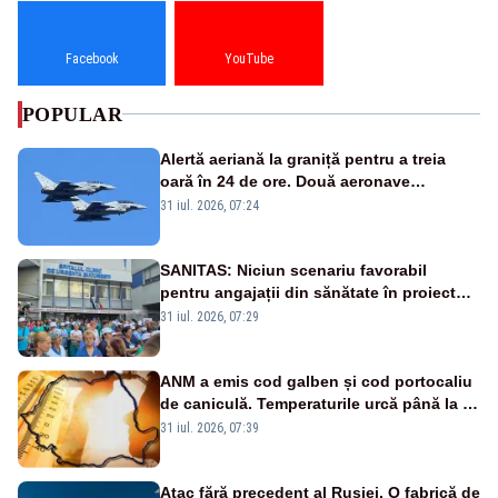
Facebook
YouTube
POPULAR
Alertă aeriană la graniță pentru a treia
oară în 24 de ore. Două aeronave
Eurofighter britanice au fost ridicate de la
31 iul. 2026, 07:24
sol
SANITAS: Niciun scenariu favorabil
pentru angajații din sănătate în proiectul
Legii salarizării
31 iul. 2026, 07:29
ANM a emis cod galben și cod portocaliu
de caniculă. Temperaturile urcă până la 38
de grade, iar nopțile devin tropicale
31 iul. 2026, 07:39
Atac fără precedent al Rusiei. O fabrică de