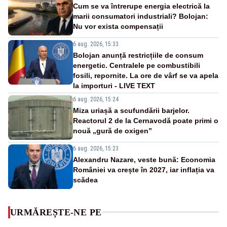
Cum se va întrerupe energia electrică la
marii consumatori industriali? Bolojan:
Nu vor exista compensații
6 aug. 2026, 15:33
Bolojan anunță restricțiile de consum
energetic. Centralele pe combustibili
fosili, repornite. La ore de vârf se va apela
la importuri - LIVE TEXT
6 aug. 2026, 15:24
Miza uriașă a scufundării barjelor.
Reactorul 2 de la Cernavodă poate primi o
nouă „gură de oxigen”
6 aug. 2026, 15:23
Alexandru Nazare, veste bună: Economia
României va crește în 2027, iar inflația va
scădea
URMĂREȘTE-NE PE