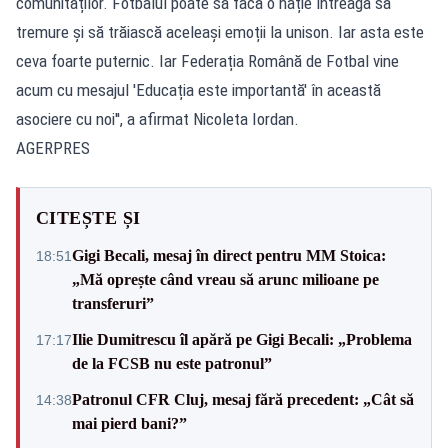
comunităților. Fotbalul poate să facă o nație întreagă să
tremure și să trăiască aceleași emoții la unison. Iar asta este
ceva foarte puternic. Iar Federația Română de Fotbal vine
acum cu mesajul 'Educația este importantă' în această
asociere cu noi'', a afirmat Nicoleta Iordan.
AGERPRES
CITEȘTE ȘI
Gigi Becali, mesaj în direct pentru MM Stoica:
18:51
„Mă oprește când vreau să arunc milioane pe
transferuri”
Ilie Dumitrescu îl apără pe Gigi Becali: „Problema
17:17
de la FCSB nu este patronul”
Patronul CFR Cluj, mesaj fără precedent: „Cât să
14:38
mai pierd bani?”