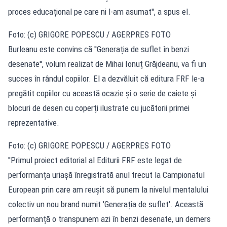
proces educațional pe care ni l-am asumat'', a spus el.
Foto: (c) GRIGORE POPESCU / AGERPRES FOTO
Burleanu este convins că ''Generația de suflet în benzi
desenate'', volum realizat de Mihai Ionuț Grăjdeanu, va fi un
succes în rândul copiilor. El a dezvăluit că editura FRF le-a
pregătit copiilor cu această ocazie și o serie de caiete și
blocuri de desen cu coperți ilustrate cu jucătorii primei
reprezentative.
Foto: (c) GRIGORE POPESCU / AGERPRES FOTO
''Primul proiect editorial al Editurii FRF este legat de
performanța uriașă înregistrată anul trecut la Campionatul
European prin care am reușit să punem la nivelul mentalului
colectiv un nou brand numit 'Generația de suflet'. Această
performanță o transpunem azi în benzi desenate, un demers