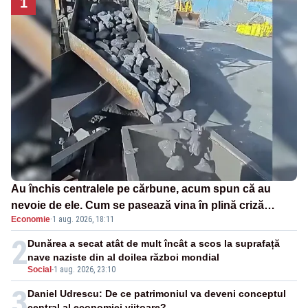
1
Au închis centralele pe cărbune, acum spun că au
nevoie de ele. Cum se pasează vina în plină criză
Economie
·
1 aug. 2026, 18:11
energetică
2
Dunărea a secat atât de mult încât a scos la suprafață
nave naziste din al doilea război mondial
Social
-
1 aug. 2026, 23:10
3
Daniel Udrescu: De ce patrimoniul va deveni conceptul
central al economiei viitoare?