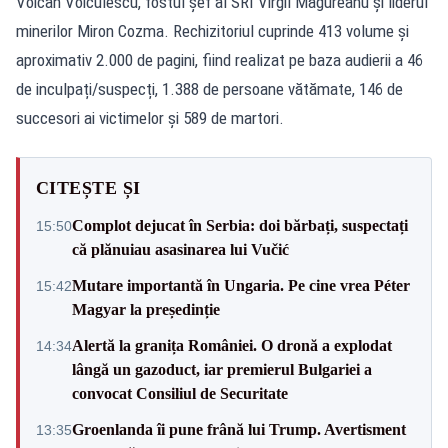
Voican Voiculescu, fostul șef al SRI Virgil Măgureanu și liderul
minerilor Miron Cozma. Rechizitoriul cuprinde 413 volume și
aproximativ 2.000 de pagini, fiind realizat pe baza audierii a 46
de inculpați/suspecți, 1.388 de persoane vătămate, 146 de
succesori ai victimelor și 589 de martori.
CITEȘTE ȘI
Complot dejucat în Serbia: doi bărbați, suspectați
15:50
că plănuiau asasinarea lui Vučić
Mutare importantă în Ungaria. Pe cine vrea Péter
15:42
Magyar la președinție
Alertă la granița României. O dronă a explodat
14:34
lângă un gazoduct, iar premierul Bulgariei a
convocat Consiliul de Securitate
Groenlanda îi pune frână lui Trump. Avertisment
13:35