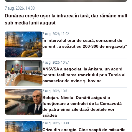
7 aug. 2026, 14:03
Dunărea crește ușor la intrarea în țară, dar rămâne mult
sub media lunii august
7 aug. 2026, 13:02
În intervalul orar de seară, consumul de
curent „a scăzut cu 200-300 de megawați”
7 aug. 2026, 10:57
ANSVSA a negociat, la Ankara, un acord
pentru facilitarea tranzitului prin Turcia al
carcaselor de ovine și bovine
7 aug. 2026, 10:51
Bolojan: Nivelul Dunării asigură o
funcționare a centralei de la Cernavodă
de patru-cinci zile dacă debitele vor
scădea
7 aug. 2026, 10:43
Criza din energie. Cine scapă de măsurile