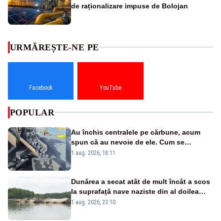
de raționalizare impuse de Bolojan
URMĂREȘTE-NE PE
Facebook
YouTube
POPULAR
Au închis centralele pe cărbune, acum
spun că au nevoie de ele. Cum se
pasează vina în plină criză energetică
1 aug. 2026, 18:11
Dunărea a secat atât de mult încât a scos
la suprafață nave naziste din al doilea
război mondial
1 aug. 2026, 23:10