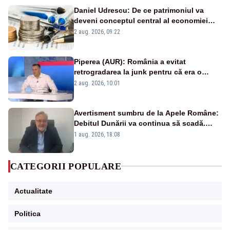
Daniel Udrescu: De ce patrimoniul va
deveni conceptul central al economiei
viitoare?
2 aug. 2026, 09:22
Piperea (AUR): România a evitat
retrogradarea la junk pentru că era o
catastrofă pentru bănci și fondurile de
2 aug. 2026, 10:01
pensii
Avertisment sumbru de la Apele Române:
Debitul Dunării va continua să scadă.
Cernavodă s-ar putea închide în 4 zile
1 aug. 2026, 18:08
CATEGORII POPULARE
Actualitate
Politica