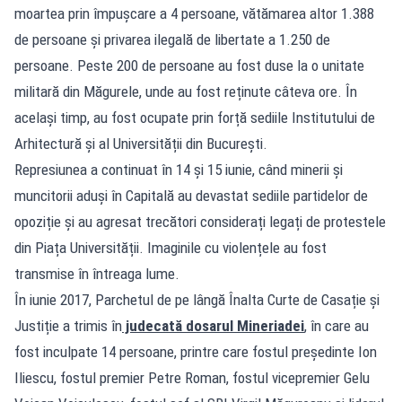
moartea prin împușcare a 4 persoane, vătămarea altor 1.388
de persoane și privarea ilegală de libertate a 1.250 de
persoane. Peste 200 de persoane au fost duse la o unitate
militară din Măgurele, unde au fost reținute câteva ore. În
același timp, au fost ocupate prin forță sediile Institutului de
Arhitectură și al Universității din București.
Represiunea a continuat în 14 și 15 iunie, când minerii și
muncitorii aduși în Capitală au devastat sediile partidelor de
opoziție și au agresat trecători considerați legați de protestele
din Piața Universității. Imaginile cu violențele au fost
transmise în întreaga lume.
În iunie 2017, Parchetul de pe lângă Înalta Curte de Casație și
Justiție a trimis în
judecată dosarul Mineriadei
, în care au
fost inculpate 14 persoane, printre care fostul președinte Ion
Iliescu, fostul premier Petre Roman, fostul vicepremier Gelu