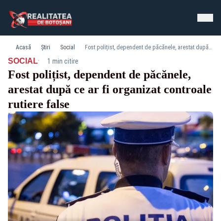
Acasă
Știri
Social
Fost polițist, dependent de păcănele, arestat după ce ar fi organizat controale rutiere false
·
SOCIAL
1 min citire
Fost polițist, dependent de păcănele,
arestat după ce ar fi organizat controale
rutiere false