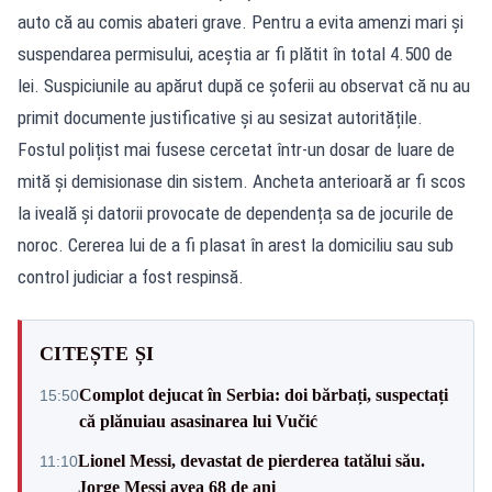
auto că au comis abateri grave. Pentru a evita amenzi mari și
suspendarea permisului, aceștia ar fi plătit în total 4.500 de
lei. Suspiciunile au apărut după ce șoferii au observat că nu au
primit documente justificative și au sesizat autoritățile.
Fostul polițist mai fusese cercetat într-un dosar de luare de
mită și demisionase din sistem. Ancheta anterioară ar fi scos
la iveală și datorii provocate de dependența sa de jocurile de
noroc. Cererea lui de a fi plasat în arest la domiciliu sau sub
control judiciar a fost respinsă.
CITEȘTE ȘI
Complot dejucat în Serbia: doi bărbați, suspectați
15:50
că plănuiau asasinarea lui Vučić
Lionel Messi, devastat de pierderea tatălui său.
11:10
Jorge Messi avea 68 de ani