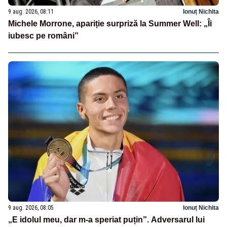
9 aug. 2026, 08:11
Ionuț Nichita
Michele Morrone, apariție surpriză la Summer Well: „Îi
iubesc pe români”
9 aug. 2026, 08:05
Ionuț Nichita
„E idolul meu, dar m-a speriat puțin”. Adversarul lui