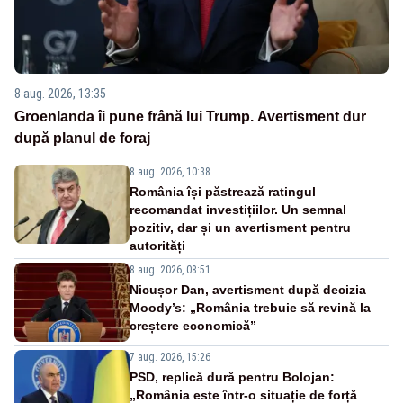
8 aug. 2026, 13:35
Groenlanda îi pune frână lui Trump. Avertisment dur
după planul de foraj
8 aug. 2026, 10:38
România își păstrează ratingul
recomandat investițiilor. Un semnal
pozitiv, dar și un avertisment pentru
autorități
8 aug. 2026, 08:51
Nicușor Dan, avertisment după decizia
Moody’s: „România trebuie să revină la
creștere economică”
7 aug. 2026, 15:26
PSD, replică dură pentru Bolojan:
„România este într-o situație de forță