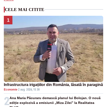
CELE MAI CITITE
1
Infrastructura irigațiilor din România, lăsată în paragină
Economie
·
2 aug. 2026, 15:38
2
Ana Maria Păcuraru demască planul lui Bolojan. O nouă
ediție explozivă a emisiunii „Miza Zilei” la Realitatea