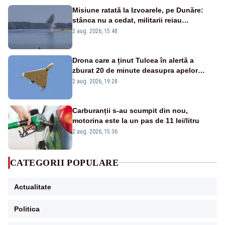
Misiune ratată la Izvoarele, pe Dunăre:
stânca nu a cedat, militarii reiau
detonările luni – VIDEO
2 aug. 2026, 15:48
Drona care a ținut Tulcea în alertă a
zburat 20 de minute deasupra apelor
României. Au fost ridicate două F-16
2 aug. 2026, 19:28
Carburanții s-au scumpit din nou,
motorina este la un pas de 11 lei/litru
2 aug. 2026, 15:36
CATEGORII POPULARE
Actualitate
Politica