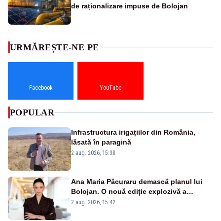
de raționalizare impuse de Bolojan
URMĂREȘTE-NE PE
Facebook
YouTube
POPULAR
Infrastructura irigațiilor din România,
lăsată în paragină
2 aug. 2026, 15:38
Ana Maria Păcuraru demască planul lui
Bolojan. O nouă ediție explozivă a
emisiunii „Miza Zilei” la Realitatea PLUS
2 aug. 2026, 15:42