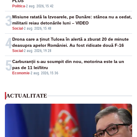
PLUS
Politica
-
2 aug. 2026, 15:42
3
Misiune ratată la Izvoarele, pe Dunăre: stânca nu a cedat,
militarii reiau detonările luni – VIDEO
Social
-
2 aug. 2026, 15:48
4
Drona care a ținut Tulcea în alertă a zburat 20 de minute
deasupra apelor României. Au fost ridicate două F-16
Social
-
2 aug. 2026, 19:28
5
Carburanții s-au scumpit din nou, motorina este la un
pas de 11 lei/litru
Economie
-
2 aug. 2026, 15:36
ACTUALITATE