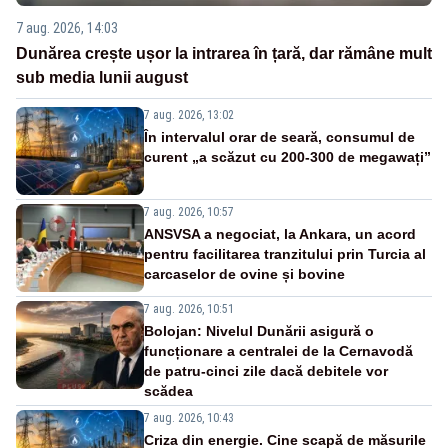
7 aug. 2026, 14:03
Dunărea crește ușor la intrarea în țară, dar rămâne mult
sub media lunii august
7 aug. 2026, 13:02
În intervalul orar de seară, consumul de
curent „a scăzut cu 200-300 de megawați”
7 aug. 2026, 10:57
ANSVSA a negociat, la Ankara, un acord
pentru facilitarea tranzitului prin Turcia al
carcaselor de ovine și bovine
7 aug. 2026, 10:51
Bolojan: Nivelul Dunării asigură o
funcționare a centralei de la Cernavodă
de patru-cinci zile dacă debitele vor
scădea
7 aug. 2026, 10:43
Criza din energie. Cine scapă de măsurile