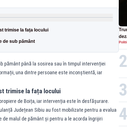
Tru
 trimise la fața locului
dez
se de sub pământ
Polit
Isra
 pământ până la sosirea sau în timpul intervenției
ormații, una dintre persoane este inconștientă, iar
 trimise la fața locului
opiere de Boița, iar intervenția este în desfășurare.
ulanță Județean Sibiu au fost mobilizate pentru a evalua
de malul de pământ și pentru a le acorda îngrijiri