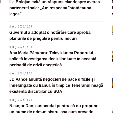
i
Ilie Bolojan evită un răspuns clar despre averea
partenerei sale: „Am respectat întotdeauna
legea”
6 aug. 2026, 15:39
Guvernul a adoptat o hotărâre care aprobă
planurile de pregătire pentru riscuri
6 aug. 2026, 15:18
Ana Maria Păcuraru: Televiziunea Poporului
solicită investigarea deciziilor luate în această
perioadă de criză enegetică
6 aug. 2026, 11:27
JD Vance anunță negocieri de pace dificile și
îndelungate cu Iranul, în timp ce Teheranul neagă
existența discuțiilor cu SUA
6 aug. 2026, 11:24
Nicușor Dan, suspendat pentru că nu propune
un nume de prim-ministru, așa cum prevede