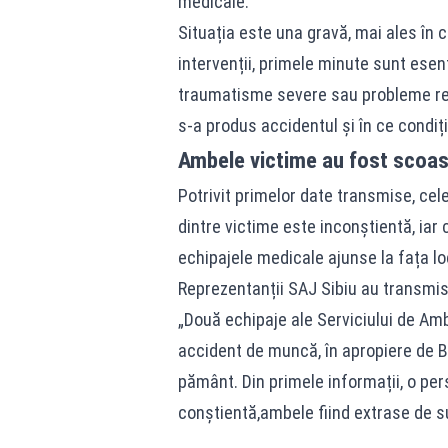
medicale.
Situația este una gravă, mai ales în c
intervenții, primele minute sunt ese
traumatisme severe sau probleme res
s-a produs accidentul și în ce condiț
Ambele victime au fost scoa
Potrivit primelor date transmise, ce
dintre victime este inconștientă, iar
echipajele medicale ajunse la fața lo
Reprezentanții SAJ Sibiu au transmis 
„Două echipaje ale Serviciului de Am
accident de muncă, în apropiere de B
pământ. Din primele informații, o per
conștientă,ambele fiind extrase de s