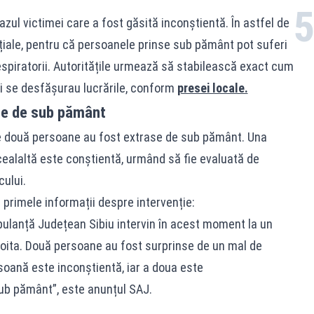
azul victimei care a fost găsită inconștientă. În astfel de
nțiale, pentru că persoanele prinse sub pământ pot suferi
piratorii. Autoritățile urmează să stabilească exact cum
ii se desfășurau lucrările, conform
presei locale.
se de sub pământ
le două persoane au fost extrase de sub pământ. Una
 cealaltă este conștientă, urmând să fie evaluată de
cului.
primele informații despre intervenție:
bulanță Județean Sibiu intervin în acest moment la un
oita. Două persoane au fost surprinse de un mal de
soană este inconștientă, iar a doua este
ub pământ”, este anunțul SAJ.