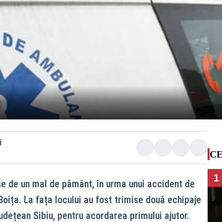
i
CE
1
se de un mal de pământ, în urma unui accident de
oița. La fața locului au fost trimise două echipaje
udețean Sibiu, pentru acordarea primului ajutor.