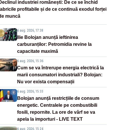
Declinul industriei românești: De ce se închid
fabricile profitabile și de ce continuă exodul forței
de muncă
6 aug. 2026, 17:38
Ilie Bolojan anunță ieftinirea
carburanților: Petromidia revine la
capacitate maximă
6 aug. 2026, 15:36
Cum se va întrerupe energia electrică la
marii consumatori industriali? Bolojan:
Nu vor exista compensații
6 aug. 2026, 15:33
Bolojan anunță restricțiile de consum
energetic. Centralele pe combustibili
fosili, repornite. La ore de vârf se va
apela la importuri - LIVE TEXT
6 aug. 2026, 15:24