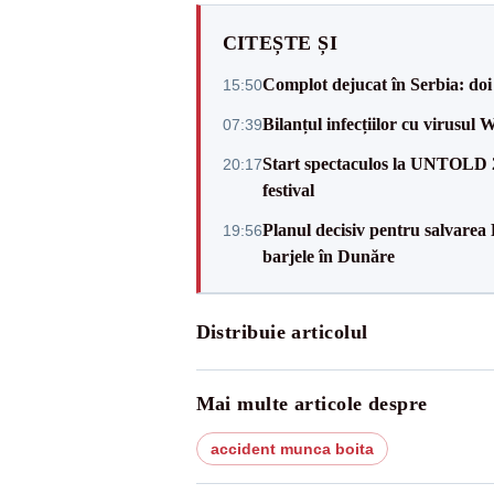
CITEȘTE ȘI
Complot dejucat în Serbia: doi 
15:50
Bilanțul infecțiilor cu virusul 
07:39
Start spectaculos la UNTOLD 20
20:17
festival
Planul decisiv pentru salvarea
19:56
barjele în Dunăre
Distribuie articolul
Mai multe articole despre
accident munca boita