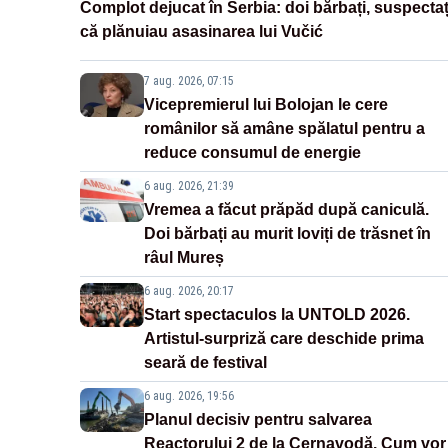
Complot dejucat în Serbia: doi bărbați, suspectaț
că plănuiau asasinarea lui Vučić
7 aug. 2026, 07:15
Vicepremierul lui Bolojan le cere
românilor să amâne spălatul pentru a
reduce consumul de energie
6 aug. 2026, 21:39
Vremea a făcut prăpăd după caniculă.
Doi bărbați au murit loviți de trăsnet în
râul Mureș
6 aug. 2026, 20:17
Start spectaculos la UNTOLD 2026.
Artistul-surpriză care deschide prima
seară de festival
6 aug. 2026, 19:56
Planul decisiv pentru salvarea
Reactorului 2 de la Cernavodă. Cum vor