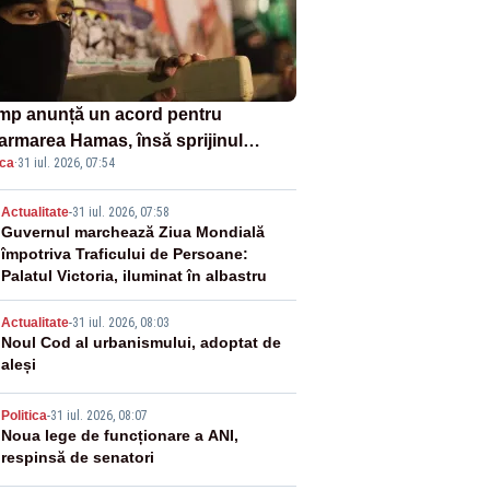
mp anunță un acord pentru
armarea Hamas, însă sprijinul
ica
·
31 iul. 2026, 07:54
elului rămâne incert
2
Actualitate
-
31 iul. 2026, 07:58
Guvernul marchează Ziua Mondială
împotriva Traficului de Persoane:
Palatul Victoria, iluminat în albastru
3
Actualitate
-
31 iul. 2026, 08:03
Noul Cod al urbanismului, adoptat de
aleși
4
Politica
-
31 iul. 2026, 08:07
Noua lege de funcționare a ANI,
respinsă de senatori