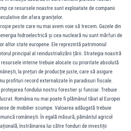
în timp ce resursele noastre sunt exploatate de companii
eculative din afara granițelor.
e roșie peste care nu mai avem voie să trecem. Gazele din
energia hidroelectrică și cea nucleară nu sunt mărfuri de
r altor state europene. Ele reprezintă patrimoniul
torul principal al reindustrializării țării. Strategia noastră
resursele interne trebuie alocate cu prioritate absolută
nești, la prețuri de producție juste, care să asigure
u profituri record externalizate în paradisuri fiscale.
 protejarea fondului nostru forestier și funciar. Trebuie
elucrat. România nu mai poate fi plămânul tăiat al Europei
 piese de mobilier scumpe. Valoarea adăugată trebuie
 de muncă românești. În egală măsură, pământul agricol
ională, înstrăinarea lui către fonduri de investiții