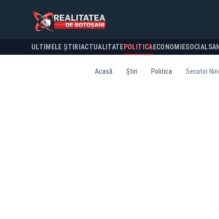
ULTIMELE ȘTIRI
ACTUALITATE
POLITICA
ECONOMIE
SOCIAL
SA
Acasă
Știri
Politica
Senator Nine