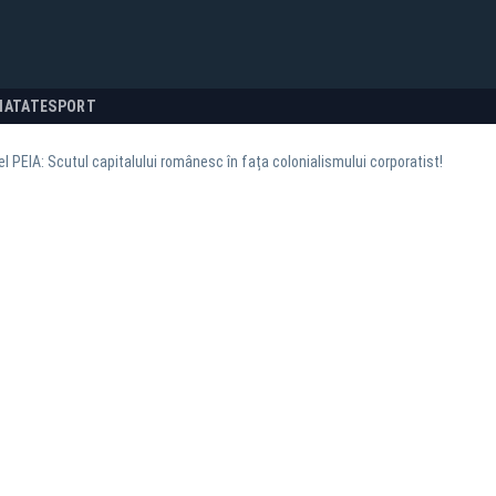
NATATE
SPORT
l PEIA: Scutul capitalului românesc în fața colonialismului corporatist!