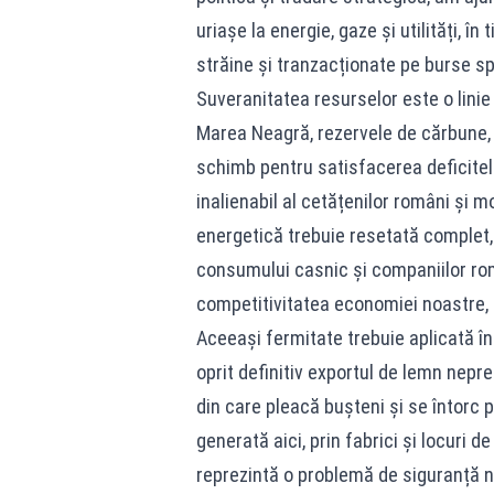
uriașe la energie, gaze și utilități, 
străine și tranzacționate pe burse sp
Suveranitatea resurselor este o lini
Marea Neagră, rezervele de cărbune, 
schimb pentru satisfacerea deficitelo
inalienabil al cetățenilor români și mo
energetică trebuie resetată complet, 
consumului casnic și companiilor româ
competitivitatea economiei noastre, n
Aceeași fermitate trebuie aplicată în
oprit definitiv exportul de lemn nepr
din care pleacă bușteni și se întorc
generată aici, prin fabrici și locuri
reprezintă o problemă de siguranță naț