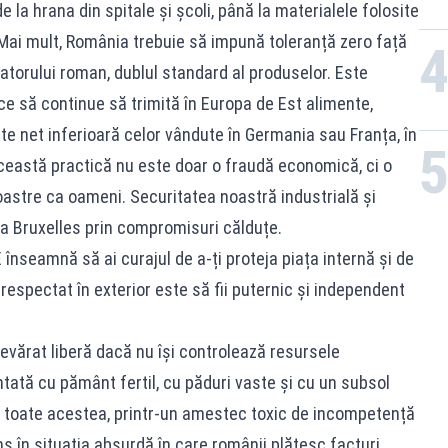
de la hrana din spitale și școli, până la materialele folosite
 Mai mult, România trebuie să impună toleranță zero față
orului roman, dublul standard al produselor. Este
ce să continue să trimită în Europa de Est alimente,
e net inferioară celor vândute în Germania sau Franța, în
ceastă practică nu este doar o fraudă economică, ci o
noastre ca oameni. Securitatea noastră industrială și
a Bruxelles prin compromisuri călduțe.
E înseamnă să ai curajul de a-ți proteja piața internă și de
respectat în exterior este să fii puternic și independent
evărat liberă dacă nu își controlează resursele
tată cu pământ fertil, cu păduri vaste și cu un subsol
Cu toate acestea, printr-un amestec toxic de incompetență
ns în situația absurdă în care românii plătesc facturi