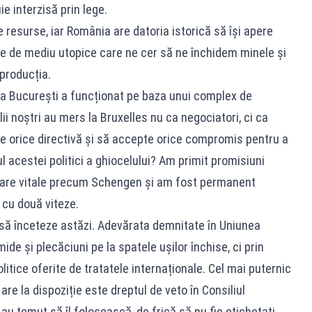
e interzisă prin lege.
e resurse, iar România are datoria istorică să își apere
vele de mediu utopice care ne cer să ne închidem minele și
 producția.
la București a funcționat pe baza unui complex de
lii noștri au mers la Bruxelles nu ca negociatori, ci ca
e orice directivă și să accepte orice compromis pentru a
l acestei politici a ghiocelului? Am primit promisiuni
sare vitale precum Schengen și am fost permanent
 cu două viteze.
 să înceteze astăzi. Adevărata demnitate în Uniunea
ide și plecăciuni pe la spatele ușilor închise, ci prin
itice oferite de tratatele internaționale. Cel mai puternic
are la dispoziție este dreptul de veto în Consiliul
au temut să îl folosească, de frică să nu fie etichetați