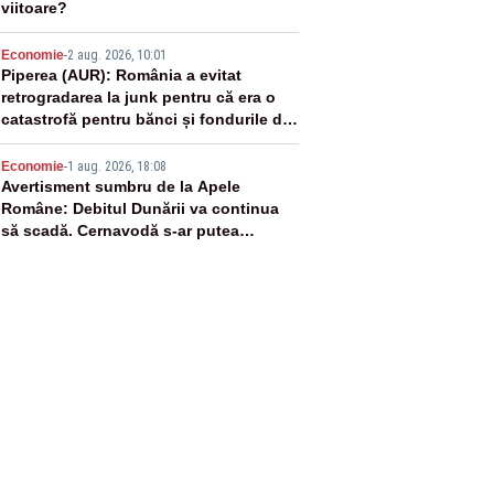
viitoare?
4
Economie
-
2 aug. 2026, 10:01
Piperea (AUR): România a evitat
retrogradarea la junk pentru că era o
catastrofă pentru bănci și fondurile de
pensii
5
Economie
-
1 aug. 2026, 18:08
Avertisment sumbru de la Apele
Române: Debitul Dunării va continua
să scadă. Cernavodă s-ar putea
închide în 4 zile