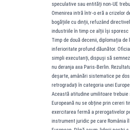
speculative sau entități non-UE trebui
Omenirea intră într-o eră a crizelor d
bogățiile cu dinții, refuzând directi
industriile în timp ce alții își sporesc
Timp de două decenii, diplomația de 
inferioritate profund dăunător. Oficia
simpli executanți, dispuși să semnez
nu deranja axa Paris-Berlin. Rezultatu
deșarte, amânări sistematice pe do
retrogradați în categoria unei Europe
Această atitudine umilitoare trebuie
Europeană nu se obține prin cereri tim
exercitarea fermă a prerogativelor pol
instrument juridic pe care România îl 
European. Până acum, liderii noștri s-