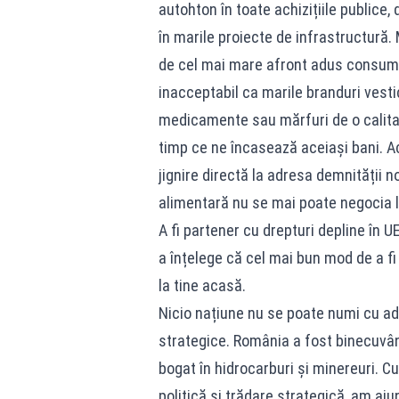
autohton în toate achizițiile publice, 
în marile proiecte de infrastructură.
de cel mai mare afront adus consumat
inacceptabil ca marile branduri vesti
medicamente sau mărfuri de o calitat
timp ce ne încasează aceiași bani. A
jignire directă la adresa demnității 
alimentară nu se mai poate negocia l
A fi partener cu drepturi depline în U
a înțelege că cel mai bun mod de a fi 
la tine acasă.
Nicio națiune nu se poate numi cu ad
strategice. România a fost binecuvân
bogat în hidrocarburi și minereuri. 
politică și trădare strategică, am aju