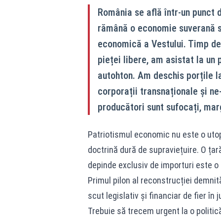
România se află într-un punct 
rămână o economie suverană sa
economică a Vestului. Timp de 
pieței libere, am asistat la un
autohton. Am deschis porțile la
corporații transnaționale și ne-
producători sunt sufocați, margi
Patriotismul economic nu este o utopi
doctrină dură de supraviețuire. O țar
depinde exclusiv de importuri este o ța
Primul pilon al reconstrucției demnit
scut legislativ și financiar de fier în
Trebuie să trecem urgent la o politic