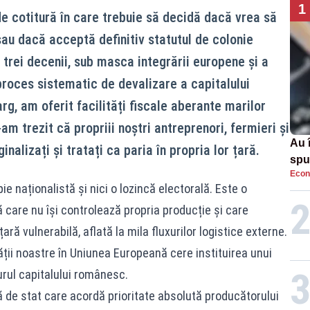
1
de cotitură în care trebuie să decidă dacă vrea să
u dacă acceptă definitiv statutul de colonie
trei decenii, sub masca integrării europene și a
 proces sistematic de devalizare a capitalului
rg, am oferit facilități fiscale aberante marilor
am trezit că propriii noștri antreprenori, fermieri și
Au 
nalizați și tratați ca paria în propria lor țară.
spu
Econ
pas
e naționalistă și nici o lozincă electorală. Este o
ă care nu își controlează propria producție și care
ră vulnerabilă, aflată la mila fluxurilor logistice externe.
ății noastre în Uniunea Europeană cere instituirea unui
 jurul capitalului românesc.
ă de stat care acordă prioritate absolută producătorului