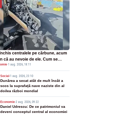
închis centralele pe cărbune, acum
n că au nevoie de ele. Cum se
omie
·
1 aug. 2026, 18:11
ează vina în plină criză energetică
2
Social
-
1 aug. 2026, 23:10
Dunărea a secat atât de mult încât a
scos la suprafață nave naziste din al
doilea război mondial
3
Economie
-
2 aug. 2026, 09:22
Daniel Udrescu: De ce patrimoniul va
deveni conceptul central al economiei