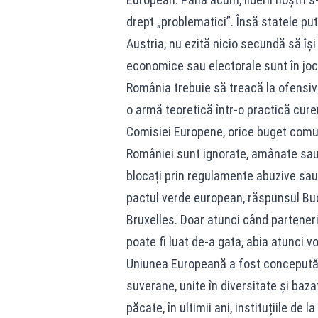
drept „problematici”. Însă statele pu
Austria, nu ezită nicio secundă să își
economice sau electorale sunt în joc
România trebuie să treacă la ofensiv
o armă teoretică într-o practică cure
Comisiei Europene, orice buget comuni
României sunt ignorate, amânate sau c
blocați prin regulamente abuzive sau
pactul verde european, răspunsul Bucu
Bruxelles. Doar atunci când parteneri
poate fi luat de-a gata, abia atunci v
Uniunea Europeană a fost concepută d
suverane, unite în diversitate și baz
păcate, în ultimii ani, instituțiile de 