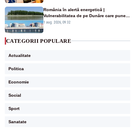
România în alertă energetică |
Vulnerabilitatea de pe Dunăre care pune
în pericol Centrala Cernavodă era
1 aug. 2026, 09:32
cunoscută de pe vremea lui Ceaușescu
CATEGORII POPULARE
Actualitate
Politica
Economie
Social
Sport
Sanatate