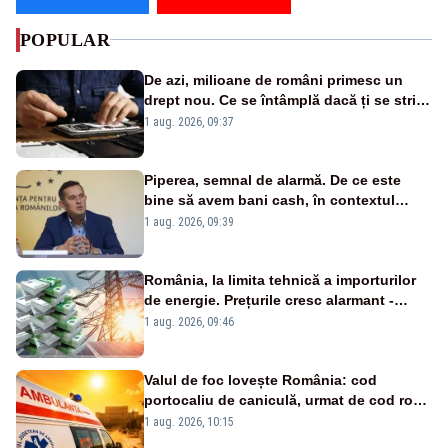
POPULAR
De azi, milioane de români primesc un
drept nou. Ce se întâmplă dacă ți se strică
un produs
1 aug. 2026, 09:37
Piperea, semnal de alarmă. De ce este
bine să avem bani cash, în contextul
alertei energetice?
1 aug. 2026, 09:39
România, la limita tehnică a importurilor
de energie. Prețurile cresc alarmant -
Analiză Realitatea Plus
1 aug. 2026, 09:46
Valul de foc lovește România: cod
portocaliu de caniculă, urmat de cod roșu
duminică. Temperaturile urcă spre 40°C
1 aug. 2026, 10:15