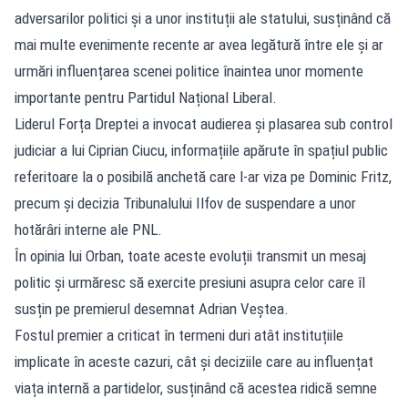
adversarilor politici și a unor instituții ale statului, susținând că
mai multe evenimente recente ar avea legătură între ele și ar
urmări influențarea scenei politice înaintea unor momente
importante pentru Partidul Național Liberal.
Liderul Forța Dreptei a invocat audierea și plasarea sub control
judiciar a lui Ciprian Ciucu, informațiile apărute în spațiul public
referitoare la o posibilă anchetă care l-ar viza pe Dominic Fritz,
precum și decizia Tribunalului Ilfov de suspendare a unor
hotărâri interne ale PNL.
În opinia lui Orban, toate aceste evoluții transmit un mesaj
politic și urmăresc să exercite presiuni asupra celor care îl
susțin pe premierul desemnat Adrian Veștea.
Fostul premier a criticat în termeni duri atât instituțiile
implicate în aceste cazuri, cât și deciziile care au influențat
viața internă a partidelor, susținând că acestea ridică semne