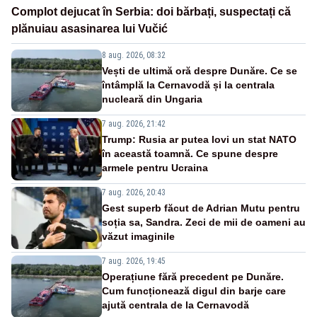
Complot dejucat în Serbia: doi bărbați, suspectați că
plănuiau asasinarea lui Vučić
8 aug. 2026, 08:32
Vești de ultimă oră despre Dunăre. Ce se
întâmplă la Cernavodă și la centrala
nucleară din Ungaria
7 aug. 2026, 21:42
Trump: Rusia ar putea lovi un stat NATO
în această toamnă. Ce spune despre
armele pentru Ucraina
7 aug. 2026, 20:43
Gest superb făcut de Adrian Mutu pentru
soția sa, Sandra. Zeci de mii de oameni au
văzut imaginile
7 aug. 2026, 19:45
Operațiune fără precedent pe Dunăre.
Cum funcționează digul din barje care
ajută centrala de la Cernavodă