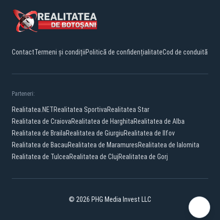
Contact
Termeni și condiții
Politică de confidențialitate
Cod de conduită
Parteneri:
Realitatea.NET
Realitatea Sportiva
Realitatea Star
Realitatea de Craiova
Realitatea de Harghita
Realitatea de Alba
Realitatea de Braila
Realitatea de Giurgiu
Realitatea de Ilfov
Realitatea de Bacau
Realitatea de Maramures
Realitatea de Ialomita
Realitatea de Tulcea
Realitatea de Cluj
Realitatea de Gorj
© 2026 PHG Media Invest LLC
Facebook
YouTube