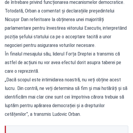
de întrebare privind funcționarea mecanismelor democratice.
Totodată, Orban a comentat și declarațiile președintelui
Nicușor Dan referitoare la obținerea unei majorități
parlamentare pentru învestirea viitorului Executiv, interpretând
poziția șefului statului ca pe o acceptare tacită a unor
negocieri pentru asigurarea voturilor necesare.
În finalul mesajului său, liderul Forța Dreptei a transmis că
astfel de acțiuni nu vor avea efectul dorit asupra taberei pe
care o reprezintă.
„Dacă scopul este intimidarea noastră, nu veți obține acest
lucru. Din contră, ne veți determina să fim și mai hotărâți și să
identificăm mai clar cine sunt cei împotriva cărora trebuie să
luptăm pentru apărarea democrației și a drepturilor
cetățenilor”, a transmis Ludovic Orban.