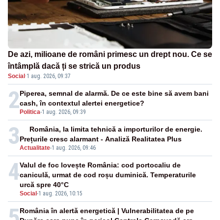
De azi, milioane de români primesc un drept nou. Ce se
întâmplă dacă ți se strică un produs
Social
·
1 aug. 2026, 09:37
2
Piperea, semnal de alarmă. De ce este bine să avem bani
cash, în contextul alertei energetice?
Politica
-
1 aug. 2026, 09:39
3
România, la limita tehnică a importurilor de energie.
Prețurile cresc alarmant - Analiză Realitatea Plus
Actualitate
-
1 aug. 2026, 09:46
4
Valul de foc lovește România: cod portocaliu de
caniculă, urmat de cod roșu duminică. Temperaturile
urcă spre 40°C
Social
-
1 aug. 2026, 10:15
5
România în alertă energetică | Vulnerabilitatea de pe