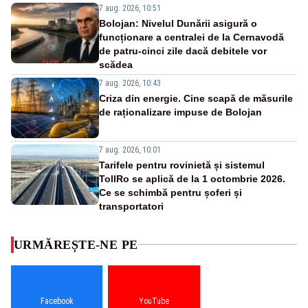
7 aug. 2026, 10:51
Bolojan: Nivelul Dunării asigură o
funcționare a centralei de la Cernavodă
de patru-cinci zile dacă debitele vor
scădea
7 aug. 2026, 10:43
Criza din energie. Cine scapă de măsurile
de raționalizare impuse de Bolojan
7 aug. 2026, 10:01
Tarifele pentru rovinietă și sistemul
TollRo se aplică de la 1 octombrie 2026.
Ce se schimbă pentru șoferi și
transportatori
URMĂREȘTE-NE PE
Facebook
YouTube