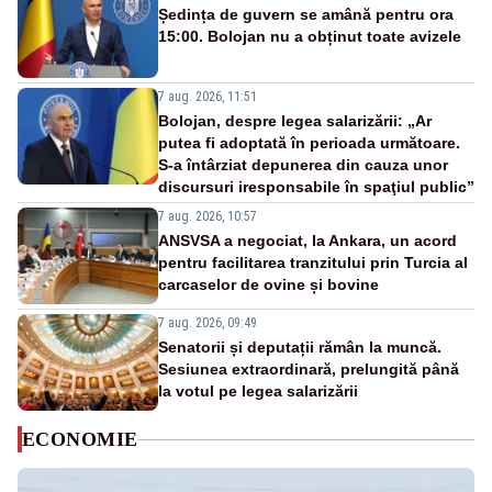
Ședința de guvern se amână pentru ora
15:00. Bolojan nu a obținut toate avizele
7 aug. 2026, 11:51
Bolojan, despre legea salarizării: „Ar
putea fi adoptată în perioada următoare.
S-a întârziat depunerea din cauza unor
discursuri iresponsabile în spaţiul public”
7 aug. 2026, 10:57
ANSVSA a negociat, la Ankara, un acord
pentru facilitarea tranzitului prin Turcia al
carcaselor de ovine și bovine
7 aug. 2026, 09:49
Senatorii și deputații rămân la muncă.
Sesiunea extraordinară, prelungită până
la votul pe legea salarizării
ECONOMIE