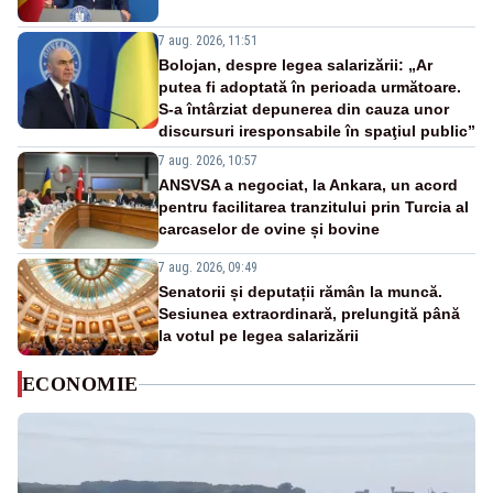
7 aug. 2026, 11:51
Bolojan, despre legea salarizării: „Ar
putea fi adoptată în perioada următoare.
S-a întârziat depunerea din cauza unor
discursuri iresponsabile în spaţiul public”
7 aug. 2026, 10:57
ANSVSA a negociat, la Ankara, un acord
pentru facilitarea tranzitului prin Turcia al
carcaselor de ovine și bovine
7 aug. 2026, 09:49
Senatorii și deputații rămân la muncă.
Sesiunea extraordinară, prelungită până
la votul pe legea salarizării
ECONOMIE