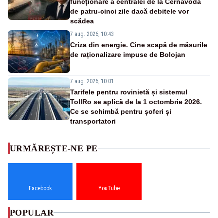
funcționare a centralei de la Cernavodă
de patru-cinci zile dacă debitele vor
scădea
7 aug. 2026, 10:43
Criza din energie. Cine scapă de măsurile
de raționalizare impuse de Bolojan
7 aug. 2026, 10:01
Tarifele pentru rovinietă și sistemul
TollRo se aplică de la 1 octombrie 2026.
Ce se schimbă pentru șoferi și
transportatori
URMĂREȘTE-NE PE
Facebook
YouTube
POPULAR