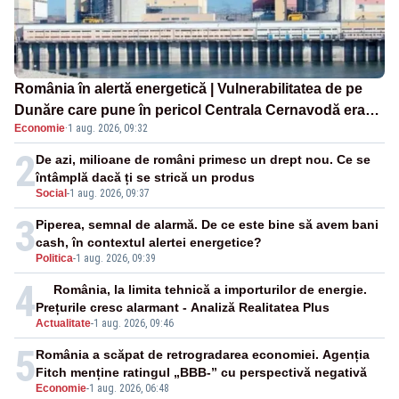
România în alertă energetică | Vulnerabilitatea de pe
Dunăre care pune în pericol Centrala Cernavodă era
Economie
·
1 aug. 2026, 09:32
cunoscută de pe vremea lui Ceaușescu
2
De azi, milioane de români primesc un drept nou. Ce se
întâmplă dacă ți se strică un produs
Social
-
1 aug. 2026, 09:37
3
Piperea, semnal de alarmă. De ce este bine să avem bani
cash, în contextul alertei energetice?
Politica
-
1 aug. 2026, 09:39
4
România, la limita tehnică a importurilor de energie.
Prețurile cresc alarmant - Analiză Realitatea Plus
Actualitate
-
1 aug. 2026, 09:46
5
România a scăpat de retrogradarea economiei. Agenția
Fitch menține ratingul „BBB-” cu perspectivă negativă
Economie
-
1 aug. 2026, 06:48