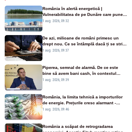
România în alertă energetică |
Vulnerabilitatea de pe Dunăre care pune
în pericol Centrala Cernavodă era
1 aug. 2026, 09:32
cunoscută de pe vremea lui Ceaușescu
De azi, milioane de români primesc un
drept nou. Ce se întâmplă dacă ți se strică
un produs
1 aug. 2026, 09:37
Piperea, semnal de alarmă. De ce este
bine să avem bani cash, în contextul
alertei energetice?
1 aug. 2026, 09:39
România, la limita tehnică a importurilor
de energie. Prețurile cresc alarmant -
Analiză Realitatea Plus
1 aug. 2026, 09:46
România a scăpat de retrogradarea