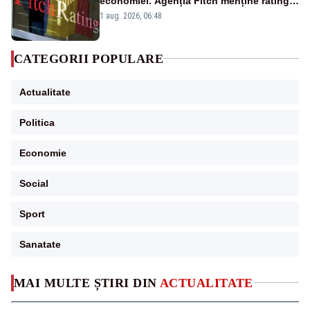
economiei. Agenția Fitch menține ratingul
„BBB-” cu perspectivă negativă
1 aug. 2026, 06:48
CATEGORII POPULARE
Actualitate
Politica
Economie
Social
Sport
Sanatate
MAI MULTE ȘTIRI DIN
ACTUALITATE