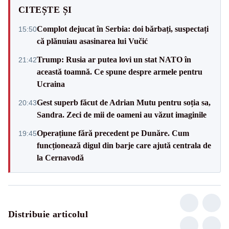
CITEȘTE ȘI
Complot dejucat în Serbia: doi bărbați, suspectați
15:50
că plănuiau asasinarea lui Vučić
Trump: Rusia ar putea lovi un stat NATO în
21:42
această toamnă. Ce spune despre armele pentru
Ucraina
Gest superb făcut de Adrian Mutu pentru soția sa,
20:43
Sandra. Zeci de mii de oameni au văzut imaginile
Operațiune fără precedent pe Dunăre. Cum
19:45
funcționează digul din barje care ajută centrala de
la Cernavodă
Distribuie articolul