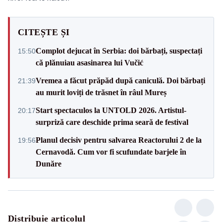
CITEȘTE ȘI
Complot dejucat în Serbia: doi bărbați, suspectați
15:50
că plănuiau asasinarea lui Vučić
Vremea a făcut prăpăd după caniculă. Doi bărbați
21:39
au murit loviți de trăsnet în râul Mureș
Start spectaculos la UNTOLD 2026. Artistul-
20:17
surpriză care deschide prima seară de festival
Planul decisiv pentru salvarea Reactorului 2 de la
19:56
Cernavodă. Cum vor fi scufundate barjele în
Dunăre
Distribuie articolul