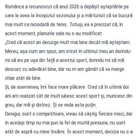
Românca a recunoscut că anul 2026 a depășit așteptările pe
care le avea la începutul sezonului și a mărturisit că se bucură
mai mult ca niciodată de tenis. Totuși, ea a precizat că, în
acest moment, planurile sale nu s-au modificat.
„Cred că acest an decurge mult mai bine decât mă așteptam.
Mereu, așa cum am spus, am intrat în ultimul meu an dorindu-
mi să ies pe ușa din față a acestui sport, dorindu-mi să mă
descurc cu adevărat bine, dar nu m-am gândit că va merge
chiar atât de bine.
Și, de asemenea, îmi face mare plăcere. Cred că în ultimii doi
ani am realizat cât de mult iubesc acest sport și, muncesc din
greu, dar mă și distrez. Și se vede asta puțin.
Desigur, sunt o competitoare, vreau să câștig fiecare meci, dar
în același timp nu mai pun la fel de multă presiune, nu sunt
atât de aspră cu mine însămi. În acest moment, decizia nu s-a