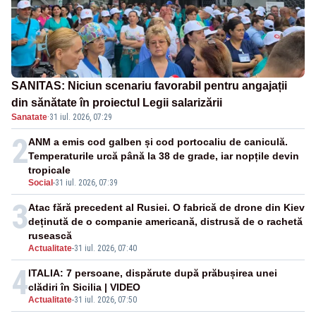
SANITAS: Niciun scenariu favorabil pentru angajații
din sănătate în proiectul Legii salarizării
Sanatate
·
31 iul. 2026, 07:29
2
ANM a emis cod galben și cod portocaliu de caniculă.
Temperaturile urcă până la 38 de grade, iar nopțile devin
tropicale
Social
-
31 iul. 2026, 07:39
3
Atac fără precedent al Rusiei. O fabrică de drone din Kiev
deținută de o companie americană, distrusă de o rachetă
rusească
Actualitate
-
31 iul. 2026, 07:40
4
ITALIA: 7 persoane, dispărute după prăbușirea unei
clădiri în Sicilia | VIDEO
Actualitate
-
31 iul. 2026, 07:50