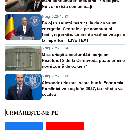
marii consumatori industriali? Bolojan:
Nu vor exista compensații
6 aug. 2026, 15:33
Bolojan anunță restricțiile de consum
energetic. Centralele pe combustibili
fosili, repornite. La ore de vârf se va apela
la importuri - LIVE TEXT
6 aug. 2026, 15:24
Miza uriașă a scufundării barjelor.
Reactorul 2 de la Cernavodă poate primi o
nouă „gură de oxigen”
6 aug. 2026, 15:23
Alexandru Nazare, veste bună: Economia
României va crește în 2027, iar inflația va
scădea
URMĂREȘTE-NE PE