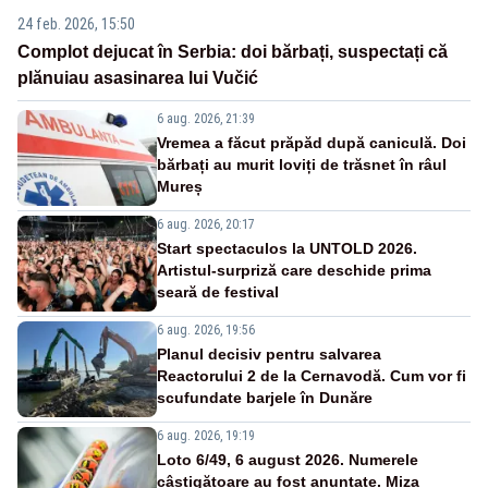
24 feb. 2026, 15:50
Complot dejucat în Serbia: doi bărbați, suspectați că
plănuiau asasinarea lui Vučić
6 aug. 2026, 21:39
Vremea a făcut prăpăd după caniculă. Doi
bărbați au murit loviți de trăsnet în râul
Mureș
6 aug. 2026, 20:17
Start spectaculos la UNTOLD 2026.
Artistul-surpriză care deschide prima
seară de festival
6 aug. 2026, 19:56
Planul decisiv pentru salvarea
Reactorului 2 de la Cernavodă. Cum vor fi
scufundate barjele în Dunăre
6 aug. 2026, 19:19
Loto 6/49, 6 august 2026. Numerele
câștigătoare au fost anunțate. Miza