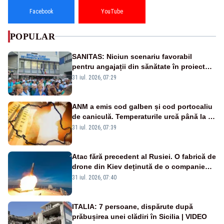
Facebook
YouTube
POPULAR
SANITAS: Niciun scenariu favorabil
pentru angajații din sănătate în proiectul
Legii salarizării
31 iul. 2026, 07:29
ANM a emis cod galben și cod portocaliu
de caniculă. Temperaturile urcă până la 38
de grade, iar nopțile devin tropicale
31 iul. 2026, 07:39
Atac fără precedent al Rusiei. O fabrică de
drone din Kiev deținută de o companie
americană, distrusă de o rachetă
31 iul. 2026, 07:40
rusească
ITALIA: 7 persoane, dispărute după
prăbușirea unei clădiri în Sicilia | VIDEO