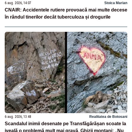
6 aug. 2026, 14:07
Stoica Marian
CNAIR: Accidentele rutiere provoacă mai multe decese
în rândul tinerilor decât tuberculoza și drogurile
6 aug. 2026, 13:48
Realitatea de Botosani
Scandalul inimii desenate pe Transfăgărășan scoate la
iveală o problemă mult mai gravă. Ghizii montani: „Nu