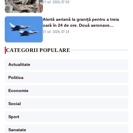
31 iul. 2026, 07:50
Alertă aeriană la graniță pentru a treia
oară în 24 de ore. Două aeronave
Eurofighter britanice au fost ridicate de la
31 iul. 2026, 07:24
sol
CATEGORII POPULARE
Actualitate
Politica
Economie
Social
Sport
Sanatate