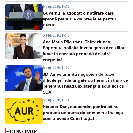
6 aug. 2026, 15:39
Guvernul a adoptat o hotărâre care
aprobă planurile de pregătire pentru
riscuri
6 aug. 2026, 15:18
Ana Maria Păcuraru: Televiziunea
Poporului solicită investigarea deciziilor
luate în această perioadă de criză
enegetică
6 aug. 2026, 11:27
JD Vance anunță negocieri de pace
dificile și îndelungate cu Iranul, în timp ce
Teheranul neagă existența discuțiilor cu
SUA
6 aug. 2026, 11:24
Nicușor Dan, suspendat pentru că nu
propune un nume de prim-ministru, așa
cum prevede Constituția!
ECONOMIE