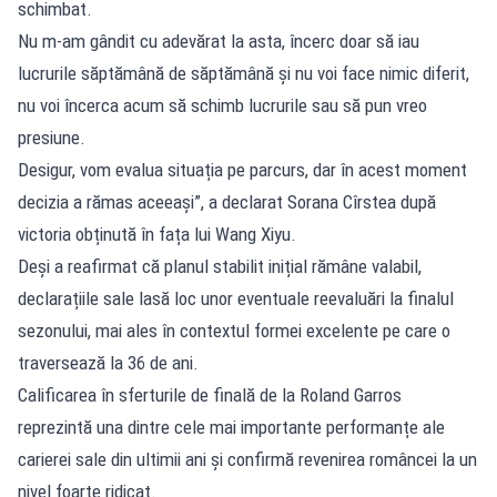
schimbat.
Nu m-am gândit cu adevărat la asta, încerc doar să iau
lucrurile săptămână de săptămână și nu voi face nimic diferit,
nu voi încerca acum să schimb lucrurile sau să pun vreo
presiune.
Desigur, vom evalua situația pe parcurs, dar în acest moment
decizia a rămas aceeași”, a declarat Sorana Cîrstea după
victoria obținută în fața lui Wang Xiyu.
Deși a reafirmat că planul stabilit inițial rămâne valabil,
declarațiile sale lasă loc unor eventuale reevaluări la finalul
sezonului, mai ales în contextul formei excelente pe care o
traversează la 36 de ani.
Calificarea în sferturile de finală de la Roland Garros
reprezintă una dintre cele mai importante performanțe ale
carierei sale din ultimii ani și confirmă revenirea româncei la un
nivel foarte ridicat.