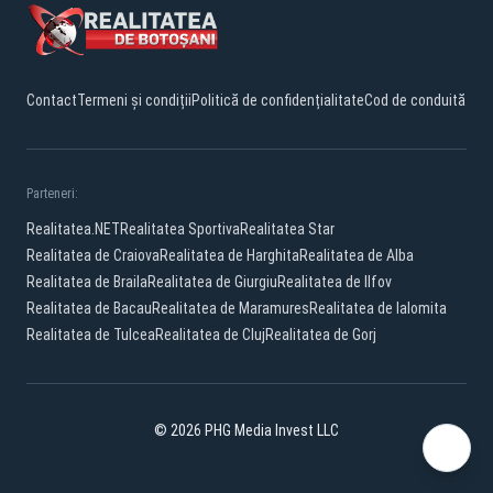
Contact
Termeni și condiții
Politică de confidențialitate
Cod de conduită
Parteneri:
Realitatea.NET
Realitatea Sportiva
Realitatea Star
Realitatea de Craiova
Realitatea de Harghita
Realitatea de Alba
Realitatea de Braila
Realitatea de Giurgiu
Realitatea de Ilfov
Realitatea de Bacau
Realitatea de Maramures
Realitatea de Ialomita
Realitatea de Tulcea
Realitatea de Cluj
Realitatea de Gorj
© 2026 PHG Media Invest LLC
Facebook
YouTube