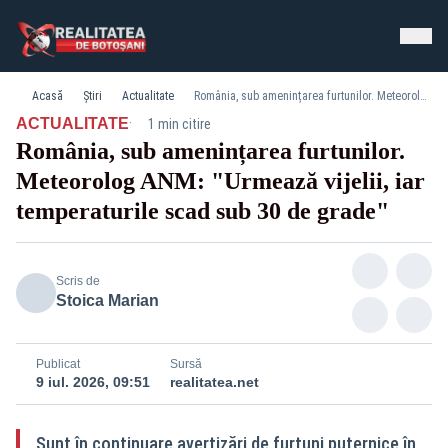
Acasă
Știri
Actualitate
România, sub amenințarea furtunilor. Meteorolog ANM: "Urmează vijelii, iar temperaturile scad sub 30 de grade"
·
ACTUALITATE
1 min citire
România, sub amenințarea furtunilor.
Meteorolog ANM: "Urmează vijelii, iar
temperaturile scad sub 30 de grade"
Scris de
Stoica Marian
Publicat
Sursă
9 iul. 2026, 09:51
realitatea.net
Sunt în continuare avertizări de furtuni puternice în