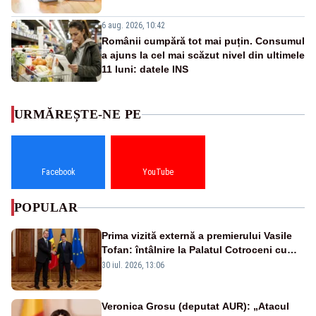
6 aug. 2026, 10:42
Românii cumpără tot mai puțin. Consumul
a ajuns la cel mai scăzut nivel din ultimele
11 luni: datele INS
URMĂREȘTE-NE PE
Facebook
YouTube
POPULAR
Prima vizită externă a premierului Vasile
Tofan: întâlnire la Palatul Cotroceni cu
președintele Nicușor Dan
30 iul. 2026, 13:06
Veronica Grosu (deputat AUR): „Atacul