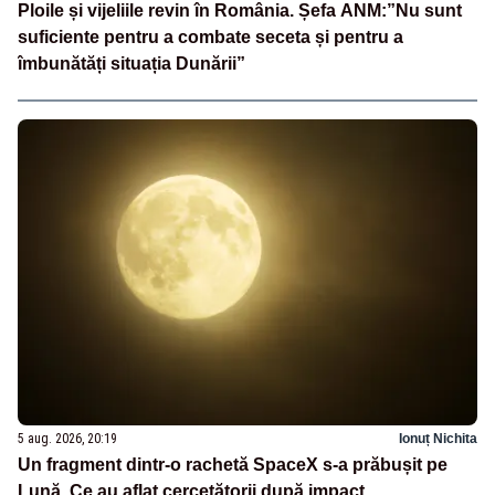
Ploile și vijeliile revin în România. Șefa ANM:”Nu sunt
suficiente pentru a combate seceta și pentru a
îmbunătăți situația Dunării”
5 aug. 2026, 20:19
Ionuț Nichita
Un fragment dintr-o rachetă SpaceX s-a prăbușit pe
Lună. Ce au aflat cercetătorii după impact