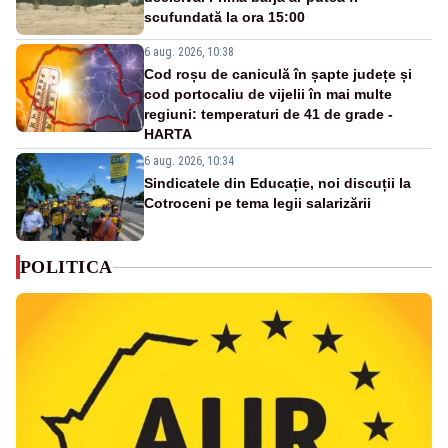
scufundată la ora 15:00
6 aug. 2026, 10:38
Cod roșu de caniculă în șapte județe și
cod portocaliu de vijelii în mai multe
regiuni: temperaturi de 41 de grade -
HARTA
6 aug. 2026, 10:34
Sindicatele din Educație, noi discuții la
Cotroceni pe tema legii salarizării
POLITICA