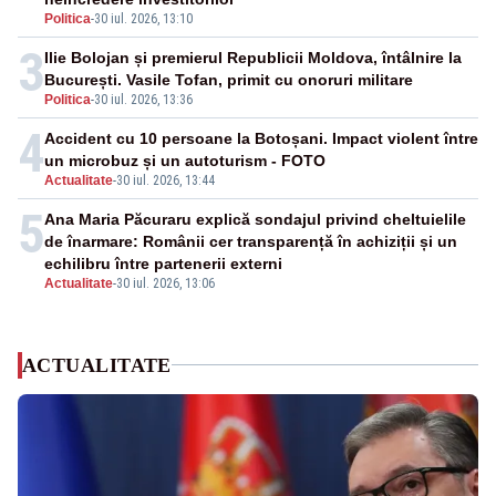
Politica
-
30 iul. 2026, 13:10
3
Ilie Bolojan și premierul Republicii Moldova, întâlnire la
București. Vasile Tofan, primit cu onoruri militare
Politica
-
30 iul. 2026, 13:36
4
Accident cu 10 persoane la Botoșani. Impact violent între
un microbuz și un autoturism - FOTO
Actualitate
-
30 iul. 2026, 13:44
5
Ana Maria Păcuraru explică sondajul privind cheltuielile
de înarmare: Românii cer transparență în achiziții și un
echilibru între partenerii externi
Actualitate
-
30 iul. 2026, 13:06
ACTUALITATE