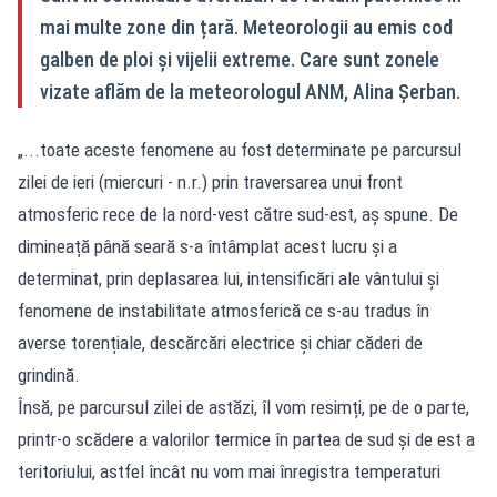
mai multe zone din țară. Meteorologii au emis cod
galben de ploi și vijelii extreme. Care sunt zonele
vizate aflăm de la meteorologul ANM, Alina Șerban.
„...toate aceste fenomene au fost determinate pe parcursul
zilei de ieri (miercuri - n.r.) prin traversarea unui front
atmosferic rece de la nord-vest către sud-est, aș spune. De
dimineață până seară s-a întâmplat acest lucru și a
determinat, prin deplasarea lui, intensificări ale vântului și
fenomene de instabilitate atmosferică ce s-au tradus în
averse torențiale, descărcări electrice și chiar căderi de
grindină.
Însă, pe parcursul zilei de astăzi, îl vom resimți, pe de o parte,
printr-o scădere a valorilor termice în partea de sud și de est a
teritoriului, astfel încât nu vom mai înregistra temperaturi