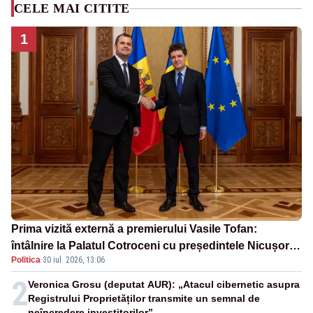
CELE MAI CITITE
1
Prima vizită externă a premierului Vasile Tofan:
întâlnire la Palatul Cotroceni cu președintele Nicușor
Politica
·
30 iul. 2026, 13:06
Dan
2
Veronica Grosu (deputat AUR): „Atacul cibernetic asupra
Registrului Proprietăților transmite un semnal de
neîncredere investitorilor”