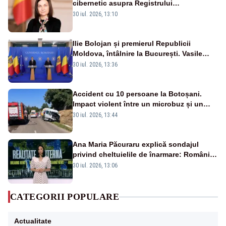
cibernetic asupra Registrului
Proprietăților transmite un semnal de
30 iul. 2026, 13:10
neîncredere investitorilor”
Ilie Bolojan și premierul Republicii
Moldova, întâlnire la București. Vasile
Tofan, primit cu onoruri militare
30 iul. 2026, 13:36
Accident cu 10 persoane la Botoșani.
Impact violent între un microbuz și un
autoturism - FOTO
30 iul. 2026, 13:44
Ana Maria Păcuraru explică sondajul
privind cheltuielile de înarmare: Românii
cer transparență în achiziții și un echilibru
30 iul. 2026, 13:06
între partenerii externi
CATEGORII POPULARE
Actualitate