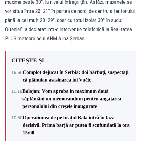
maxime peste 30°, la nivelul întregii țări. Astăzi, maximele se
vor situa între 20–21° în partea de nord, de centru a teritoriului,
până la cel mult 28–29°, doar cu totul izolat 30° în sudul
Olteniei”, a declarat într-o intervenție telefonică la Realitatea
PLUS meteorologul ANM Alina Șerban.
CITEȘTE ȘI
Complot dejucat în Serbia: doi bărbați, suspectați
15:50
că plănuiau asasinarea lui Vučić
Bolojan: Vom aproba în maximum două
11:18
săptămâni un memorandum pentru angajarea
personalului din creșele inaugurate
Operațiunea de pe brațul Bala intră în faza
10:50
decisivă. Prima barjă ar putea fi scufundată la ora
15:00