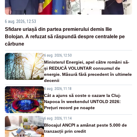
6 aug. 2026, 12:53
Sfidare uriașă din partea premierului demis Ilie
Bolojan. A refuzat să răspundă despre centralele pe
cărbune
6 aug. 2026, 12:50
Ministerul Energiei, apel către români să-
și REDUCĂ VOLUNTAR consumul de
energie. Măsură fără precedent în ultimele
decenii
6 aug. 2026, 11:18
Cât a ajuns să coste o cazare la Cluj-
Napoca în weekendul UNTOLD 2026:
Prețuri record pe noapte
6 aug. 2026, 11:14
Blocajul ANCPI a amânat peste 5.000 de
tranzacții prin credit