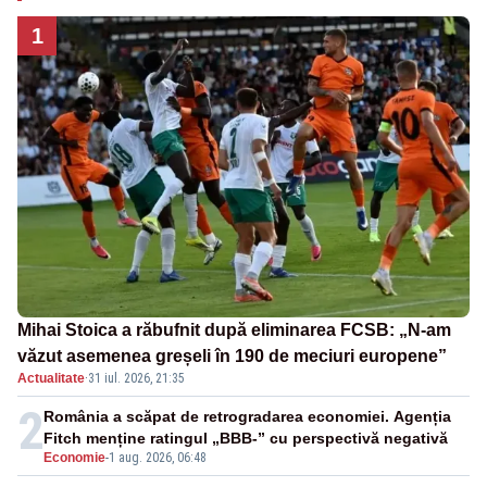
1
Mihai Stoica a răbufnit după eliminarea FCSB: „N-am
văzut asemenea greșeli în 190 de meciuri europene”
Actualitate
·
31 iul. 2026, 21:35
2
România a scăpat de retrogradarea economiei. Agenția
Fitch menține ratingul „BBB-” cu perspectivă negativă
Economie
-
1 aug. 2026, 06:48