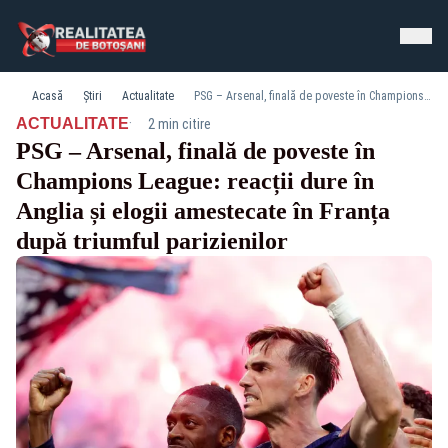
Acasă
Știri
Actualitate
PSG – Arsenal, finală de poveste în Champions League: reacții dure în Anglia și elogii amestecate în Franța după triumful parizienilor
·
ACTUALITATE
2 min citire
PSG – Arsenal, finală de poveste în
Champions League: reacții dure în
Anglia și elogii amestecate în Franța
după triumful parizienilor