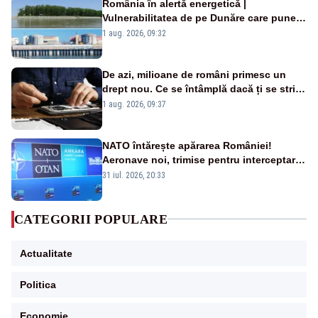
România în alertă energetică |
Vulnerabilitatea de pe Dunăre care pune
în pericol Centrala Cernavodă era
1 aug. 2026, 09:32
cunoscută de pe vremea lui Ceaușescu
De azi, milioane de români primesc un
drept nou. Ce se întâmplă dacă ți se strică
un produs
1 aug. 2026, 09:37
NATO întărește apărarea României!
Aeronave noi, trimise pentru interceptarea
și distrugerea dronelor
31 iul. 2026, 20:33
CATEGORII POPULARE
Actualitate
Politica
Economie