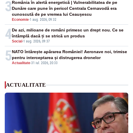
3
România în alertă energetică | Vulnerabilitatea de pe
Dunăre care pune în pericol Centrala Cernavodă era
cunoscută de pe vremea lui Ceaușescu
Economie
-
1 aug. 2026, 09:32
4
De azi, milioane de români primesc un drept nou. Ce se
întâmplă dacă ți se strică un produs
Social
-
1 aug. 2026, 09:37
5
NATO întărește apărarea României! Aeronave noi, trimise
pentru interceptarea și distrugerea dronelor
Actualitate
-
31 iul. 2026, 20:33
ACTUALITATE