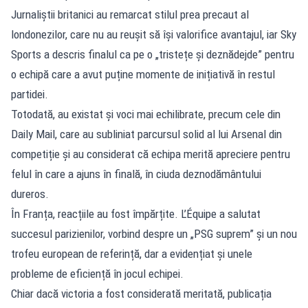
Jurnaliștii britanici au remarcat stilul prea precaut al
londonezilor, care nu au reușit să își valorifice avantajul, iar Sky
Sports a descris finalul ca pe o „tristețe și deznădejde” pentru
o echipă care a avut puține momente de inițiativă în restul
partidei.
Totodată, au existat și voci mai echilibrate, precum cele din
Daily Mail, care au subliniat parcursul solid al lui Arsenal din
competiție și au considerat că echipa merită apreciere pentru
felul în care a ajuns în finală, în ciuda deznodământului
dureros.
În Franța, reacțiile au fost împărțite. L’Équipe a salutat
succesul parizienilor, vorbind despre un „PSG suprem” și un nou
trofeu european de referință, dar a evidențiat și unele
probleme de eficiență în jocul echipei.
Chiar dacă victoria a fost considerată meritată, publicația