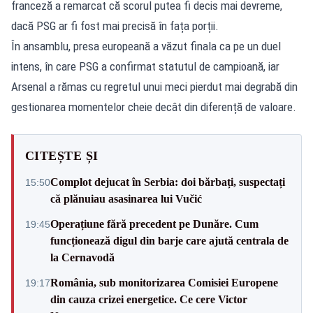
franceză a remarcat că scorul putea fi decis mai devreme,
dacă PSG ar fi fost mai precisă în fața porții.
În ansamblu, presa europeană a văzut finala ca pe un duel
intens, în care PSG a confirmat statutul de campioană, iar
Arsenal a rămas cu regretul unui meci pierdut mai degrabă din
gestionarea momentelor cheie decât din diferență de valoare.
CITEȘTE ȘI
Complot dejucat în Serbia: doi bărbați, suspectați
15:50
că plănuiau asasinarea lui Vučić
Operațiune fără precedent pe Dunăre. Cum
19:45
funcționează digul din barje care ajută centrala de
la Cernavodă
România, sub monitorizarea Comisiei Europene
19:17
din cauza crizei energetice. Ce cere Victor