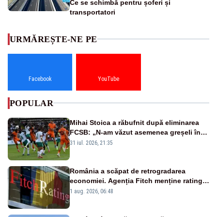
Ce se schimbă pentru șoferi și
transportatori
URMĂREȘTE-NE PE
Facebook
YouTube
POPULAR
Mihai Stoica a răbufnit după eliminarea
FCSB: „N-am văzut asemenea greșeli în
190 de meciuri europene”
31 iul. 2026, 21:35
România a scăpat de retrogradarea
economiei. Agenția Fitch menține ratingul
„BBB-” cu perspectivă negativă
1 aug. 2026, 06:48