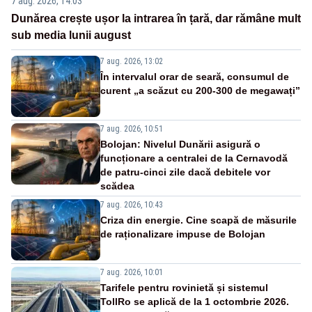
7 aug. 2026, 14:03
Dunărea crește ușor la intrarea în țară, dar rămâne mult
sub media lunii august
7 aug. 2026, 13:02
În intervalul orar de seară, consumul de
curent „a scăzut cu 200-300 de megawați”
7 aug. 2026, 10:51
Bolojan: Nivelul Dunării asigură o
funcționare a centralei de la Cernavodă
de patru-cinci zile dacă debitele vor
scădea
7 aug. 2026, 10:43
Criza din energie. Cine scapă de măsurile
de raționalizare impuse de Bolojan
7 aug. 2026, 10:01
Tarifele pentru rovinietă și sistemul
TollRo se aplică de la 1 octombrie 2026.