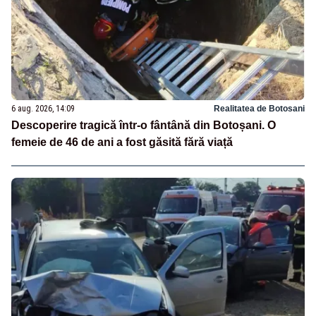
6 aug. 2026, 14:09
Realitatea de Botosani
Descoperire tragică într-o fântână din Botoșani. O
femeie de 46 de ani a fost găsită fără viață