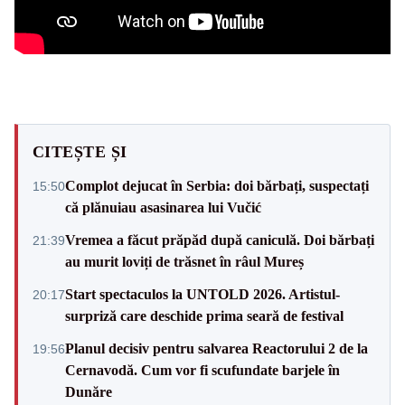
CITEȘTE ȘI
Complot dejucat în Serbia: doi bărbați, suspectați
15:50
că plănuiau asasinarea lui Vučić
Vremea a făcut prăpăd după caniculă. Doi bărbați
21:39
au murit loviți de trăsnet în râul Mureș
Start spectaculos la UNTOLD 2026. Artistul-
20:17
surpriză care deschide prima seară de festival
Planul decisiv pentru salvarea Reactorului 2 de la
19:56
Cernavodă. Cum vor fi scufundate barjele în
Dunăre