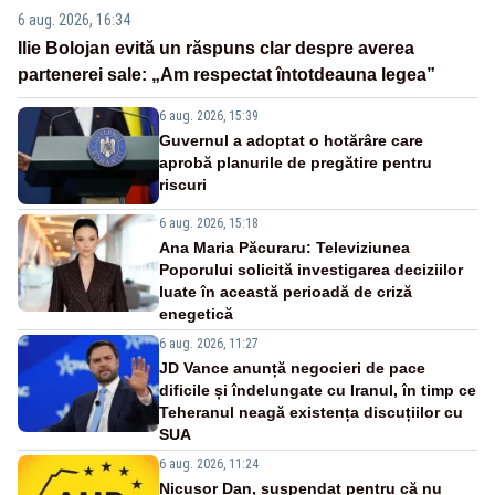
6 aug. 2026, 16:34
Ilie Bolojan evită un răspuns clar despre averea
partenerei sale: „Am respectat întotdeauna legea”
6 aug. 2026, 15:39
Guvernul a adoptat o hotărâre care
aprobă planurile de pregătire pentru
riscuri
6 aug. 2026, 15:18
Ana Maria Păcuraru: Televiziunea
Poporului solicită investigarea deciziilor
luate în această perioadă de criză
enegetică
6 aug. 2026, 11:27
JD Vance anunță negocieri de pace
dificile și îndelungate cu Iranul, în timp ce
Teheranul neagă existența discuțiilor cu
SUA
6 aug. 2026, 11:24
Nicușor Dan, suspendat pentru că nu