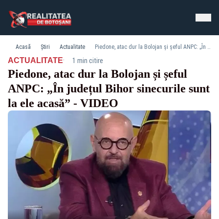
Acasă
Știri
Actualitate
Piedone, atac dur la Bolojan și șeful ANPC: „În județul Bihor sinecurile sunt la ele acasă” - VIDEO
·
ACTUALITATE
1 min citire
Piedone, atac dur la Bolojan și șeful
ANPC: „În județul Bihor sinecurile sunt
la ele acasă” - VIDEO