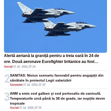
Alertă aeriană la graniță pentru a treia oară în 24 de
ore. Două aeronave Eurofighter britanice au fost
Social
·
31 iul. 2026, 07:24
ridicate de la sol
2
SANITAS: Niciun scenariu favorabil pentru angajații din
sănătate în proiectul Legii salarizării
Sanatate
-
31 iul. 2026, 07:29
3
ANM a emis cod galben și cod portocaliu de caniculă.
Temperaturile urcă până la 38 de grade, iar nopțile devin
tropicale
Social
-
31 iul. 2026, 07:39