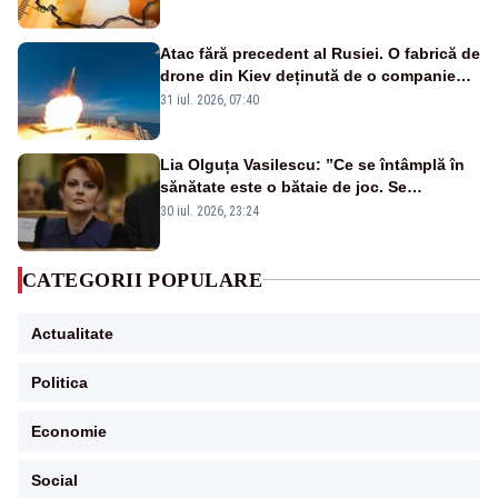
Atac fără precedent al Rusiei. O fabrică de
drone din Kiev deținută de o companie
americană, distrusă de o rachetă
31 iul. 2026, 07:40
rusească
Lia Olguța Vasilescu: ”Ce se întâmplă în
sănătate este o bătaie de joc. Se
guvernează extraordinar de prost”
30 iul. 2026, 23:24
CATEGORII POPULARE
Actualitate
Politica
Economie
Social