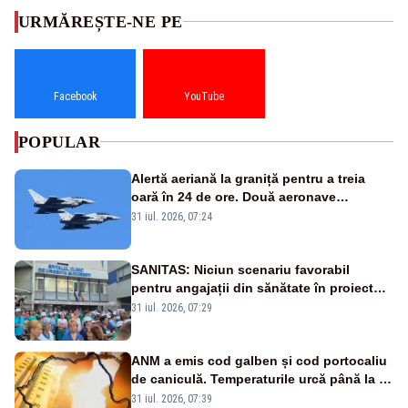
URMĂREȘTE-NE PE
Facebook
YouTube
POPULAR
Alertă aeriană la graniță pentru a treia
oară în 24 de ore. Două aeronave
Eurofighter britanice au fost ridicate de la
31 iul. 2026, 07:24
sol
SANITAS: Niciun scenariu favorabil
pentru angajații din sănătate în proiectul
Legii salarizării
31 iul. 2026, 07:29
ANM a emis cod galben și cod portocaliu
de caniculă. Temperaturile urcă până la 38
de grade, iar nopțile devin tropicale
31 iul. 2026, 07:39