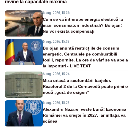
revine la capacitate maximă
6 aug. 2026, 15:36
Cum se va întrerupe energia electrică la
marii consumatori industriali? Bolojan:
Nu vor exista compensații
6 aug. 2026, 15:33
Bolojan anunță restricțiile de consum
energetic. Centralele pe combustibili
fosili, repornite. La ore de vârf se va apela
la importuri - LIVE TEXT
6 aug. 2026, 15:24
Miza uriașă a scufundării barjelor.
Reactorul 2 de la Cernavodă poate primi o
nouă „gură de oxigen”
6 aug. 2026, 15:23
Alexandru Nazare, veste bună: Economia
României va crește în 2027, iar inflația va
scădea