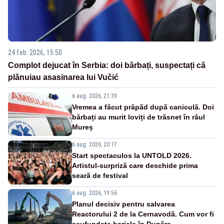
24 feb. 2026, 15:50
Complot dejucat în Serbia: doi bărbați, suspectați că
plănuiau asasinarea lui Vučić
6 aug. 2026, 21:39
Vremea a făcut prăpăd după caniculă. Doi
bărbați au murit loviți de trăsnet în râul
Mureș
6 aug. 2026, 20:17
Start spectaculos la UNTOLD 2026.
Artistul-surpriză care deschide prima
seară de festival
6 aug. 2026, 19:56
Planul decisiv pentru salvarea
Reactorului 2 de la Cernavodă. Cum vor fi
scufundate barjele în Dunăre