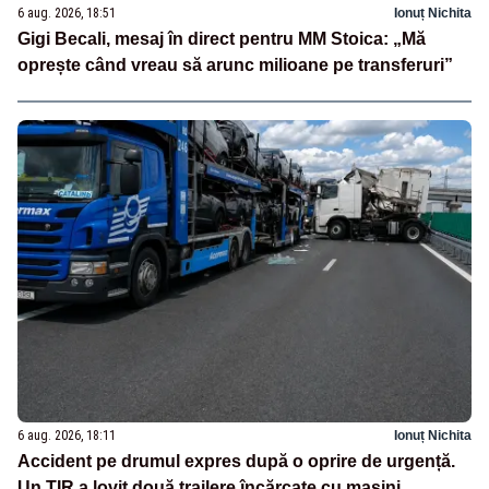
6 aug. 2026, 18:51
Ionuț Nichita
Gigi Becali, mesaj în direct pentru MM Stoica: „Mă
oprește când vreau să arunc milioane pe transferuri”
6 aug. 2026, 18:11
Ionuț Nichita
Accident pe drumul expres după o oprire de urgență.
Un TIR a lovit două trailere încărcate cu mașini