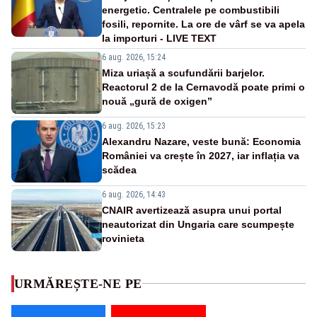
energetic. Centralele pe combustibili
fosili, repornite. La ore de vârf se va apela
la importuri - LIVE TEXT
6 aug. 2026, 15:24
Miza uriașă a scufundării barjelor.
Reactorul 2 de la Cernavodă poate primi o
nouă „gură de oxigen”
6 aug. 2026, 15:23
Alexandru Nazare, veste bună: Economia
României va crește în 2027, iar inflația va
scădea
6 aug. 2026, 14:43
CNAIR avertizează asupra unui portal
neautorizat din Ungaria care scumpește
rovinieta
URMĂREȘTE-NE PE