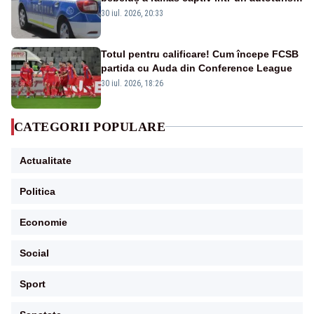
din cauza unei defecțiuni
30 iul. 2026, 20:33
Totul pentru calificare! Cum începe FCSB
partida cu Auda din Conference League
30 iul. 2026, 18:26
CATEGORII POPULARE
Actualitate
Politica
Economie
Social
Sport