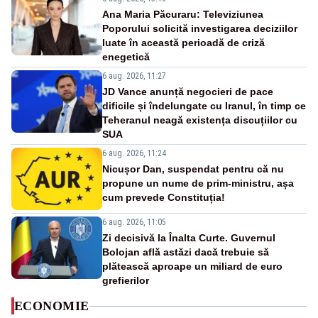
Ana Maria Păcuraru: Televiziunea
Poporului solicită investigarea deciziilor
luate în această perioadă de criză
enegetică
6 aug. 2026, 11:27
JD Vance anunță negocieri de pace
dificile și îndelungate cu Iranul, în timp ce
Teheranul neagă existența discuțiilor cu
SUA
6 aug. 2026, 11:24
Nicușor Dan, suspendat pentru că nu
propune un nume de prim-ministru, așa
cum prevede Constituția!
6 aug. 2026, 11:05
Zi decisivă la Înalta Curte. Guvernul
Bolojan află astăzi dacă trebuie să
plătească aproape un miliard de euro
grefierilor
ECONOMIE