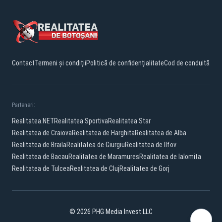
Contact
Termeni și condiții
Politică de confidențialitate
Cod de conduită
Parteneri:
Realitatea.NET
Realitatea Sportiva
Realitatea Star
Realitatea de Craiova
Realitatea de Harghita
Realitatea de Alba
Realitatea de Braila
Realitatea de Giurgiu
Realitatea de Ilfov
Realitatea de Bacau
Realitatea de Maramures
Realitatea de Ialomita
Realitatea de Tulcea
Realitatea de Cluj
Realitatea de Gorj
© 2026 PHG Media Invest LLC
Facebook
YouTube