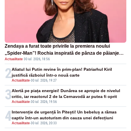
Zendaya a furat toate privirile la premiera noului
„Spider-Man”! Rochia inspirată de pânza de păianjen a
Actualitate
·
30 iul. 2026, 18:56
făcut senzație
2
Aliatul lui Putin revine în prim-plan! Patriarhul Kiril
justifică războiul într-o nouă carte
Actualitate
-
30 iul. 2026, 19:27
3
Alertă pe piața energiei! Dunărea se apropie de nivelul
critic, iar reactorul 2 de la Cernavodă ar putea fi oprit
Actualitate
-
30 iul. 2026, 19:56
4
Intervenție de urgență în Pitești! Un bebeluș a rămas
captiv într-un autoturism din cauza unei defecțiuni
Actualitate
-
30 iul. 2026, 20:33