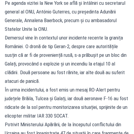
Pe agenda vizitei la New York se află și întâlniri cu secretarul
general al ONU, António Guterres, cu președinta Adunării
Generale, Annalena Baerbock, precum și cu ambasadorul
Statelor Unite la ONU.
Demersul vine în contextul unor incidente recente la granița
României. O dronă de tip Geran-2, despre care autoritățile
susțin că ar fi de proveniență rusă, s-a prăbușit pe un bloc din
Galați, provocând o explozie și un incendiu la etajul 10 al
clădirii. Două persoane au fost rănite, iar alte două au suferit
atacuri de panică.
În urma incidentului, a fost emis un mesaj RO-Alert pentru
județele Brăila, Tulcea și Galați, iar două aeronave F-16 au fost
ridicate de la sol pentru monitorizarea situației, sprijinite de un
elicopter militar IAR 330 SOCAT.
Potrivit Ministerului Apărării, de la începutul conflictului din
Ucraina au fost înregistrate 47 de situații în care fragmente de