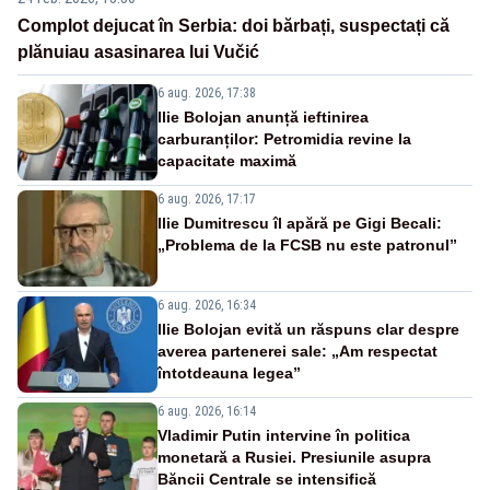
Complot dejucat în Serbia: doi bărbați, suspectați că
plănuiau asasinarea lui Vučić
6 aug. 2026, 17:38
Ilie Bolojan anunță ieftinirea
carburanților: Petromidia revine la
capacitate maximă
6 aug. 2026, 17:17
Ilie Dumitrescu îl apără pe Gigi Becali:
„Problema de la FCSB nu este patronul”
6 aug. 2026, 16:34
Ilie Bolojan evită un răspuns clar despre
averea partenerei sale: „Am respectat
întotdeauna legea”
6 aug. 2026, 16:14
Vladimir Putin intervine în politica
monetară a Rusiei. Presiunile asupra
Băncii Centrale se intensifică