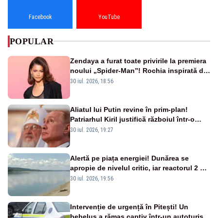
Facebook
YouTube
POPULAR
Zendaya a furat toate privirile la premiera
noului „Spider-Man”! Rochia inspirată de
pânza de păianjen a făcut senzație
30 iul. 2026, 18:56
Aliatul lui Putin revine în prim-plan!
Patriarhul Kiril justifică războiul într-o
nouă carte
30 iul. 2026, 19:27
Alertă pe piața energiei! Dunărea se
apropie de nivelul critic, iar reactorul 2 de
la Cernavodă ar putea fi oprit
30 iul. 2026, 19:56
Intervenție de urgență în Pitești! Un
bebeluș a rămas captiv într-un autoturism