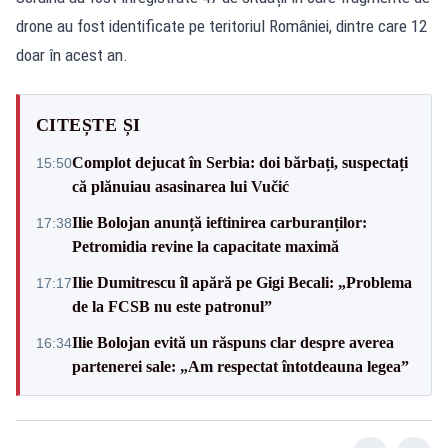
drone au fost identificate pe teritoriul României, dintre care 12
doar în acest an.
CITEȘTE ȘI
Complot dejucat în Serbia: doi bărbați, suspectați
15:50
că plănuiau asasinarea lui Vučić
Ilie Bolojan anunță ieftinirea carburanților:
17:38
Petromidia revine la capacitate maximă
Ilie Dumitrescu îl apără pe Gigi Becali: „Problema
17:17
de la FCSB nu este patronul”
Ilie Bolojan evită un răspuns clar despre averea
16:34
partenerei sale: „Am respectat întotdeauna legea”