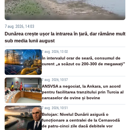
7 aug. 2026, 14:03
Dunărea crește ușor la intrarea în țară, dar rămâne mult
sub media lunii august
7 aug. 2026, 13:02
În intervalul orar de seară, consumul de
curent „a scăzut cu 200-300 de megawați”
7 aug. 2026, 10:57
ANSVSA a negociat, la Ankara, un acord
pentru facilitarea tranzitului prin Turcia al
carcaselor de ovine și bovine
7 aug. 2026, 10:51
Bolojan: Nivelul Dunării asigură o
funcționare a centralei de la Cernavodă
de patru-cinci zile dacă debitele vor