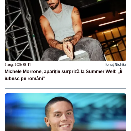
9 aug. 2026, 08:11
Ionuț Nichita
Michele Morrone, apariție surpriză la Summer Well: „Îi
iubesc pe români”