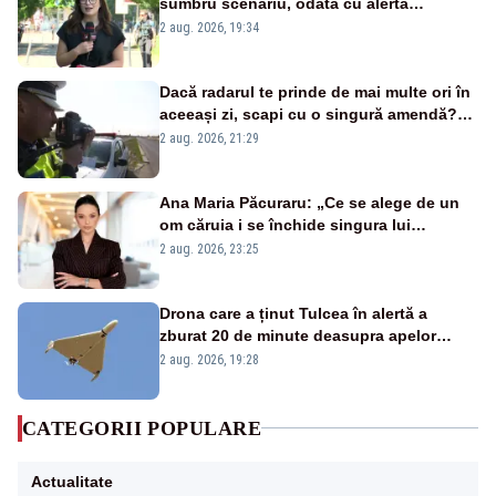
sumbru scenariu, odată cu alerta
energetică
2 aug. 2026, 19:34
Dacă radarul te prinde de mai multe ori în
aceeași zi, scapi cu o singură amendă?
Ce spune legea
2 aug. 2026, 21:29
Ana Maria Păcuraru: „Ce se alege de un
om căruia i se închide singura lui
portiță?”
2 aug. 2026, 23:25
Drona care a ținut Tulcea în alertă a
zburat 20 de minute deasupra apelor
României. Au fost ridicate două F-16
2 aug. 2026, 19:28
CATEGORII POPULARE
Actualitate