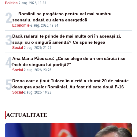
Politica
·
2 aug. 2026, 19:33
2
Românii se pregătesc pentru cel mai sumbru
scenariu, odată cu alerta energetică
Economie
-
2 aug. 2026, 19:34
3
Dacă radarul te prinde de mai multe ori în aceeași zi,
scapi cu o singură amendă? Ce spune legea
Social
-
2 aug. 2026, 21:29
4
Ana Maria Păcuraru: „Ce se alege de un om căruia i se
închide singura lui portiță?”
Social
-
2 aug. 2026, 23:25
5
Drona care a ținut Tulcea în alertă a zburat 20 de minute
deasupra apelor României. Au fost ridicate două F-16
Social
-
2 aug. 2026, 19:28
ACTUALITATE