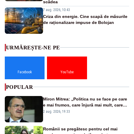
scădea
7 aug. 2026, 10:43
Criza din energie. Cine scapă de măsurile
de raționalizare impuse de Bolojan
URMĂREȘTE-NE PE
Facebook
YouTube
POPULAR
Miron Mitrea: „Politica nu se face pe care
e mai frumos, care înjură mai mult, care
țipă mai tare, ci pe proiecte”
2 aug. 2026, 19:33
Românii se pregătesc pentru cel mai