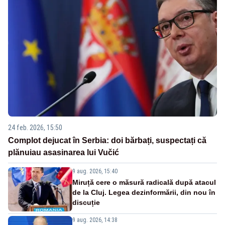
24 feb. 2026, 15:50
Complot dejucat în Serbia: doi bărbați, suspectați că
plănuiau asasinarea lui Vučić
9 aug. 2026, 15:40
Miruță cere o măsură radicală după atacul
de la Cluj. Legea dezinformării, din nou în
discuție
9 aug. 2026, 14:38