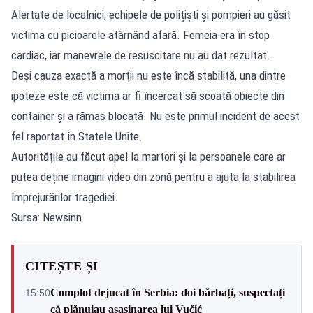
Alertate de localnici, echipele de polițiști și pompieri au găsit
victima cu picioarele atârnând afară. Femeia era în stop
cardiac, iar manevrele de resuscitare nu au dat rezultat.
Deși cauza exactă a morții nu este încă stabilită, una dintre
ipoteze este că victima ar fi încercat să scoată obiecte din
container și a rămas blocată. Nu este primul incident de acest
fel raportat în Statele Unite.
Autoritățile au făcut apel la martori și la persoanele care ar
putea deține imagini video din zonă pentru a ajuta la stabilirea
împrejurărilor tragediei.
Sursa: Newsinn
CITEȘTE ȘI
Complot dejucat în Serbia: doi bărbați, suspectați
15:50
că plănuiau asasinarea lui Vučić