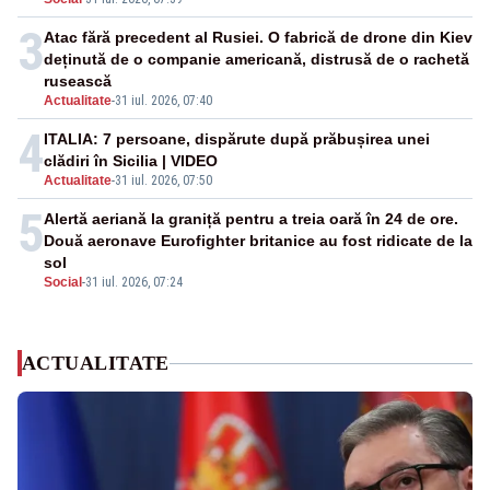
3
Atac fără precedent al Rusiei. O fabrică de drone din Kiev
deținută de o companie americană, distrusă de o rachetă
rusească
Actualitate
-
31 iul. 2026, 07:40
4
ITALIA: 7 persoane, dispărute după prăbușirea unei
clădiri în Sicilia | VIDEO
Actualitate
-
31 iul. 2026, 07:50
5
Alertă aeriană la graniță pentru a treia oară în 24 de ore.
Două aeronave Eurofighter britanice au fost ridicate de la
sol
Social
-
31 iul. 2026, 07:24
ACTUALITATE