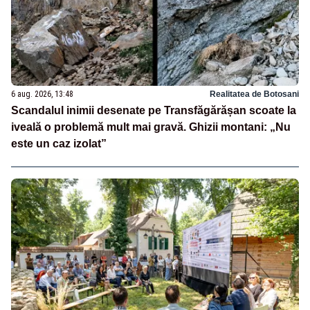
6 aug. 2026, 13:48
Realitatea de Botosani
Scandalul inimii desenate pe Transfăgărășan scoate la
iveală o problemă mult mai gravă. Ghizii montani: „Nu
este un caz izolat”