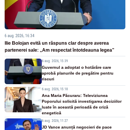
6 aug. 2026, 16:34
Ilie Bolojan evită un răspuns clar despre averea
partenerei sale: „Am respectat întotdeauna legea”
6 aug. 2026, 15:39
Guvernul a adoptat o hotărâre care
aprobă planurile de pregătire pentru
riscuri
6 aug. 2026, 15:18
Ana Maria Păcuraru: Televiziunea
Poporului solicită investigarea deciziilor
luate în această perioadă de criză
enegetică
6 aug. 2026, 11:27
JD Vance anunță negocieri de pace