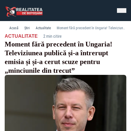
Acasă
Știri
Actualitate
Moment fără precedent în Ungaria! Televiziunea publică și-a întrerupt emisia și și-a cerut scuze pentru „minciunile din trecut”
·
ACTUALITATE
2 min citire
Moment fără precedent în Ungaria!
Televiziunea publică și-a întrerupt
emisia și și-a cerut scuze pentru
„minciunile din trecut”