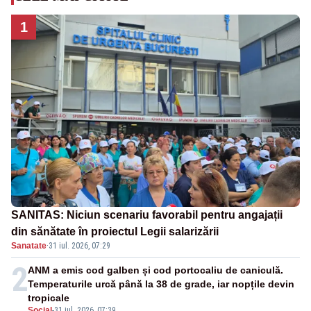
1
SANITAS: Niciun scenariu favorabil pentru angajații
din sănătate în proiectul Legii salarizării
Sanatate
·
31 iul. 2026, 07:29
2
ANM a emis cod galben și cod portocaliu de caniculă.
Temperaturile urcă până la 38 de grade, iar nopțile devin
tropicale
Social
-
31 iul. 2026, 07:39