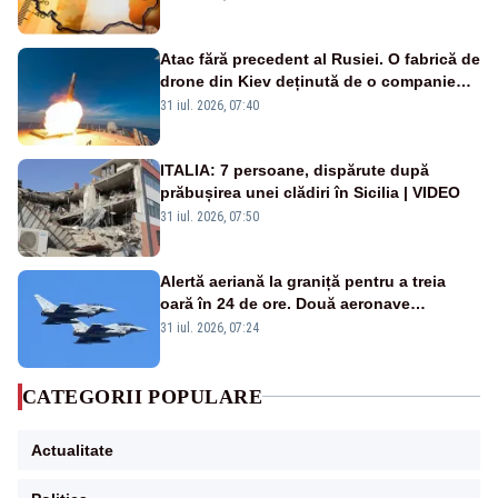
Atac fără precedent al Rusiei. O fabrică de
drone din Kiev deținută de o companie
americană, distrusă de o rachetă
31 iul. 2026, 07:40
rusească
ITALIA: 7 persoane, dispărute după
prăbușirea unei clădiri în Sicilia | VIDEO
31 iul. 2026, 07:50
Alertă aeriană la graniță pentru a treia
oară în 24 de ore. Două aeronave
Eurofighter britanice au fost ridicate de la
31 iul. 2026, 07:24
sol
CATEGORII POPULARE
Actualitate