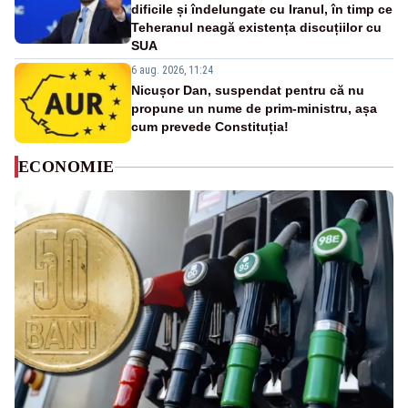
dificile și îndelungate cu Iranul, în timp ce
Teheranul neagă existența discuțiilor cu
SUA
6 aug. 2026, 11:24
Nicușor Dan, suspendat pentru că nu
propune un nume de prim-ministru, așa
cum prevede Constituția!
ECONOMIE