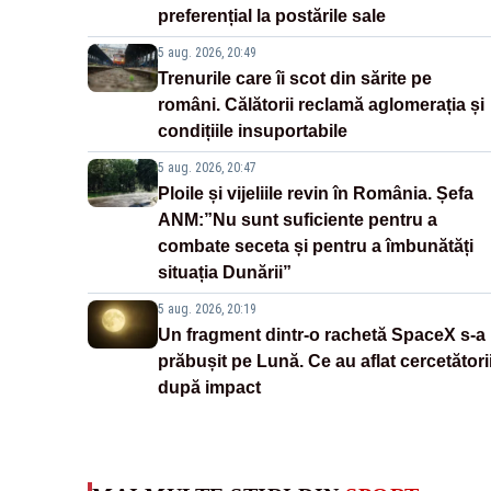
preferențial la postările sale
5 aug. 2026, 20:49
Trenurile care îi scot din sărite pe
români. Călătorii reclamă aglomerația și
condițiile insuportabile
5 aug. 2026, 20:47
Ploile și vijeliile revin în România. Șefa
ANM:”Nu sunt suficiente pentru a
combate seceta și pentru a îmbunătăți
situația Dunării”
5 aug. 2026, 20:19
Un fragment dintr-o rachetă SpaceX s-a
prăbușit pe Lună. Ce au aflat cercetători
după impact