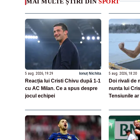
MAI MULTE ȘTIRI DIN
SPORT
5 aug. 2026, 19:29
Ionuț Nichita
5 aug. 2026, 18:20
Reacția lui Cristi Chivu după 1-1
Doi rivali de m
cu AC Milan. Ce a spus despre
nunta lui Cri
jocul echipei
Tensiunile a