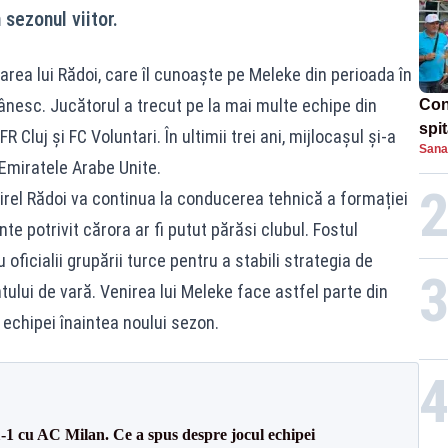
sezonul viitor.
itarea lui Rădoi, care îl cunoaște pe Meleke din perioada în
ânesc. Jucătorul a trecut pe la mai multe echipe din
Con
spi
 Cluj și FC Voluntari. În ultimii trei ani, mijlocașul și-a
Sana
Emiratele Arabe Unite.
irel Rădoi va continua la conducerea tehnică a formației
te potrivit cărora ar fi putut părăsi clubul. Fostul
 oficialii grupării turce pentru a stabili strategia de
ului de vară. Venirea lui Meleke face astfel parte din
 echipei înaintea noului sezon.
1-1 cu AC Milan. Ce a spus despre jocul echipei