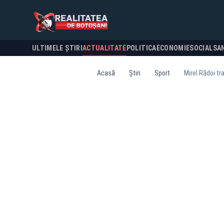
ULTIMELE ȘTIRI
ACTUALITATE
POLITICA
ECONOMIE
SOCIAL
SA
Acasă
Știri
Sport
Mirel Rădoi tr