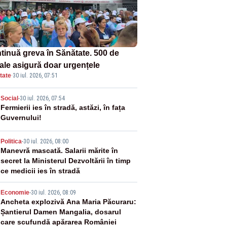
tinuă greva în Sănătate. 500 de
tale asigură doar urgențele
tate
·
30 iul. 2026, 07:51
2
Social
-
30 iul. 2026, 07:54
Fermierii ies în stradă, astăzi, în fața
Guvernului!
3
Politica
-
30 iul. 2026, 08:00
Manevră mascată. Salarii mărite în
secret la Ministerul Dezvoltării în timp
ce medicii ies în stradă
4
Economie
-
30 iul. 2026, 08:09
Ancheta explozivă Ana Maria Păcuraru:
Șantierul Damen Mangalia, dosarul
care scufundă apărarea României