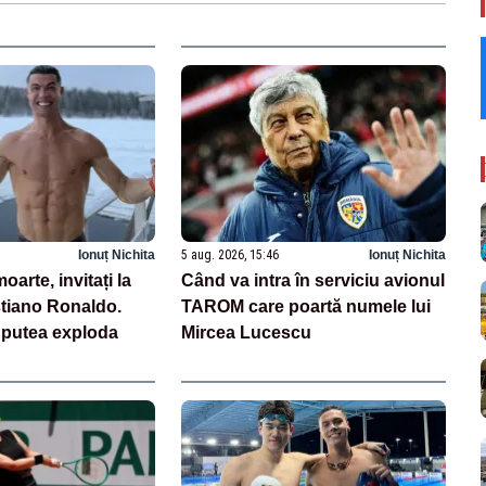
Ionuț Nichita
5 aug. 2026, 15:46
Ionuț Nichita
oarte, invitați la
Când va intra în serviciu avionul
stiano Ronaldo.
TAROM care poartă numele lui
r putea exploda
Mircea Lucescu