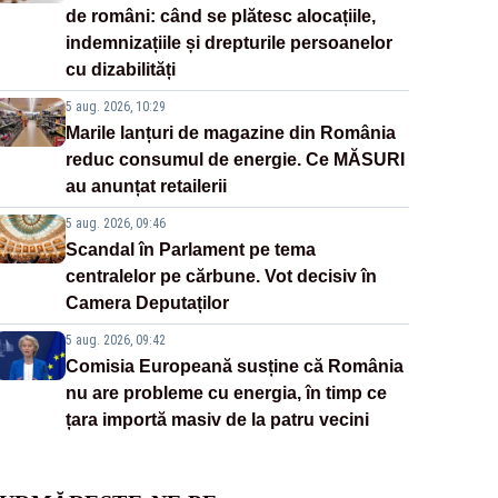
de români: când se plătesc alocațiile,
indemnizațiile și drepturile persoanelor
cu dizabilități
5 aug. 2026, 10:29
Marile lanțuri de magazine din România
reduc consumul de energie. Ce MĂSURI
au anunțat retailerii
5 aug. 2026, 09:46
Scandal în Parlament pe tema
centralelor pe cărbune. Vot decisiv în
Camera Deputaților
5 aug. 2026, 09:42
Comisia Europeană susține că România
nu are probleme cu energia, în timp ce
țara importă masiv de la patru vecini