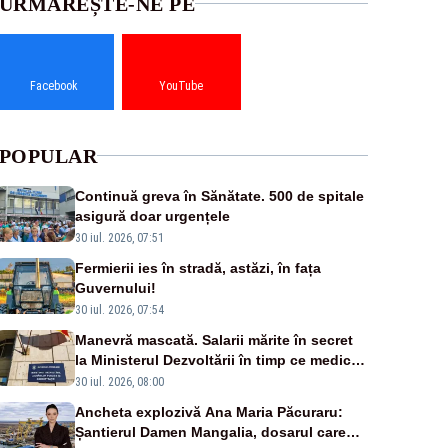
URMĂREȘTE-NE PE
Facebook
YouTube
POPULAR
Continuă greva în Sănătate. 500 de spitale
asigură doar urgențele
30 iul. 2026, 07:51
Fermierii ies în stradă, astăzi, în fața
Guvernului!
30 iul. 2026, 07:54
Manevră mascată. Salarii mărite în secret
la Ministerul Dezvoltării în timp ce medicii
ies în stradă
30 iul. 2026, 08:00
Ancheta explozivă Ana Maria Păcuraru:
Șantierul Damen Mangalia, dosarul care