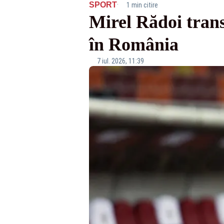
·
SPORT
1 min citire
Mirel Rădoi transf
în România
7 iul. 2026, 11:39