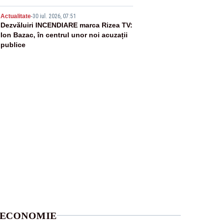
5
Actualitate
-
30 iul. 2026, 07:51
Dezvăluiri INCENDIARE marca Rizea TV:
Ion Bazac, în centrul unor noi acuzații
publice
ECONOMIE