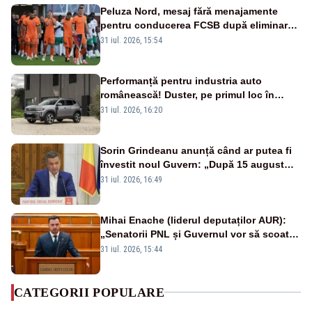
Peluza Nord, mesaj fără menajamente
pentru conducerea FCSB după eliminarea
rușinoasă din Conference League
31 iul. 2026, 15:54
Performanță pentru industria auto
românească! Duster, pe primul loc în
topul vânzărilor din Ucraina
31 iul. 2026, 16:20
Sorin Grindeanu anunță când ar putea fi
învestit noul Guvern: „După 15 august
sunt șanse mai mari”
31 iul. 2026, 16:49
Mihai Enache (liderul deputaților AUR):
„Senatorii PNL și Guvernul vor să scoată
la vânzare bunuri publice pentru a stinge
31 iul. 2026, 15:44
datoriile pentru vaccinurile Pfizer!”
CATEGORII POPULARE