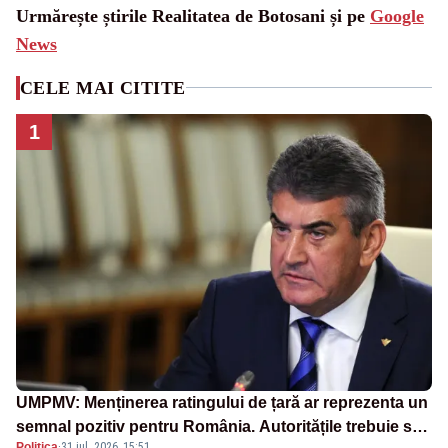
Urmărește știrile Realitatea de Botosani și pe
Google
News
CELE MAI CITITE
1
UMPMV: Menținerea ratingului de țară ar reprezenta un
semnal pozitiv pentru România. Autoritățile trebuie să
Politica
·
31 iul. 2026, 15:51