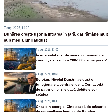
7 aug. 2026, 14:03
Dunărea crește ușor la intrarea în țară, dar rămâne mult
sub media lunii august
7 aug. 2026, 13:02
În intervalul orar de seară, consumul de
curent „a scăzut cu 200-300 de megawați”
7 aug. 2026, 10:51
Bolojan: Nivelul Dunării asigură o
funcționare a centralei de la Cernavodă
de patru-cinci zile dacă debitele vor
scădea
7 aug. 2026, 10:43
Criza din energie. Cine scapă de măsurile
de raționalizare impuse de Bolojan