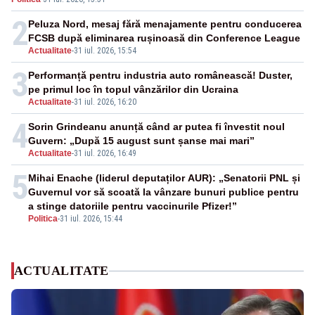
continue consolidarea stabilității economice și
financiare
2
Peluza Nord, mesaj fără menajamente pentru conducerea
FCSB după eliminarea rușinoasă din Conference League
Actualitate
-
31 iul. 2026, 15:54
3
Performanță pentru industria auto românească! Duster,
pe primul loc în topul vânzărilor din Ucraina
Actualitate
-
31 iul. 2026, 16:20
4
Sorin Grindeanu anunță când ar putea fi învestit noul
Guvern: „După 15 august sunt șanse mai mari”
Actualitate
-
31 iul. 2026, 16:49
5
Mihai Enache (liderul deputaților AUR): „Senatorii PNL și
Guvernul vor să scoată la vânzare bunuri publice pentru
a stinge datoriile pentru vaccinurile Pfizer!”
Politica
-
31 iul. 2026, 15:44
ACTUALITATE