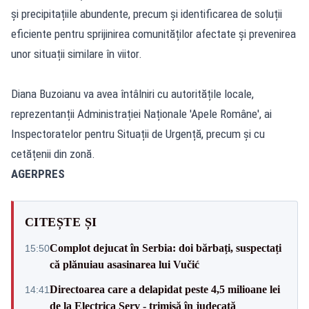
și precipitațiile abundente, precum și identificarea de soluții
eficiente pentru sprijinirea comunităților afectate și prevenirea
unor situații similare în viitor.
Diana Buzoianu va avea întâlniri cu autoritățile locale,
reprezentanții Administrației Naționale 'Apele Române', ai
Inspectoratelor pentru Situații de Urgență, precum și cu
cetățenii din zonă.
AGERPRES
CITEȘTE ȘI
Complot dejucat în Serbia: doi bărbați, suspectați
15:50
că plănuiau asasinarea lui Vučić
Directoarea care a delapidat peste 4,5 milioane lei
14:41
de la Electrica Serv - trimisă în judecată