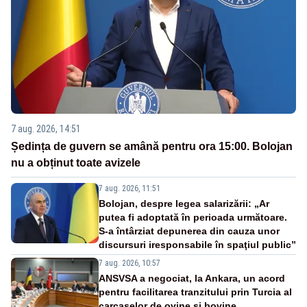
7 aug. 2026, 14:51
Ședința de guvern se amână pentru ora 15:00. Bolojan
nu a obținut toate avizele
7 aug. 2026, 11:51
Bolojan, despre legea salarizării: „Ar
putea fi adoptată în perioada următoare.
S-a întârziat depunerea din cauza unor
discursuri iresponsabile în spaţiul public”
7 aug. 2026, 10:57
ANSVSA a negociat, la Ankara, un acord
pentru facilitarea tranzitului prin Turcia al
carcaselor de ovine și bovine