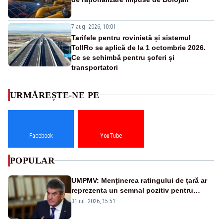
7 aug. 2026, 10:01
Tarifele pentru rovinietă și sistemul
TollRo se aplică de la 1 octombrie 2026.
Ce se schimbă pentru șoferi și
transportatori
URMĂREȘTE-NE PE
Facebook
YouTube
POPULAR
UMPMV: Menținerea ratingului de țară ar
reprezenta un semnal pozitiv pentru
România. Autoritățile trebuie să continue
31 iul. 2026, 15:51
consolidarea stabilității economice și
financiare