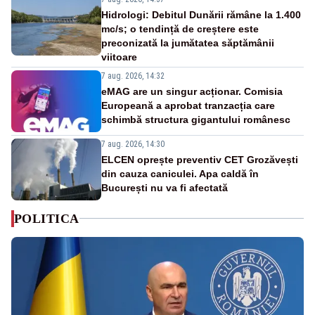
Hidrologi: Debitul Dunării rămâne la 1.400
mc/s; o tendință de creștere este
preconizată la jumătatea săptămânii
viitoare
7 aug. 2026, 14:32
eMAG are un singur acționar. Comisia
Europeană a aprobat tranzacția care
schimbă structura gigantului românesc
7 aug. 2026, 14:30
ELCEN oprește preventiv CET Grozăvești
din cauza caniculei. Apa caldă în
București nu va fi afectată
POLITICA