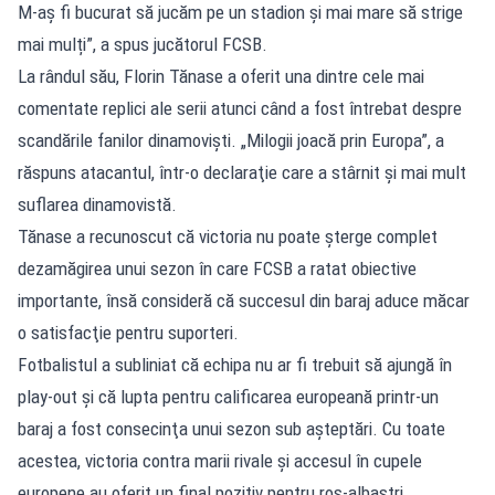
M-aș fi bucurat să jucăm pe un stadion și mai mare să strige
mai mulți”, a spus jucătorul FCSB.
La rândul său, Florin Tănase a oferit una dintre cele mai
comentate replici ale serii atunci când a fost întrebat despre
scandările fanilor dinamovişti. „Milogii joacă prin Europa”, a
răspuns atacantul, într-o declaraţie care a stârnit și mai mult
suflarea dinamovistă.
Tănase a recunoscut că victoria nu poate şterge complet
dezamăgirea unui sezon în care FCSB a ratat obiective
importante, însă consideră că succesul din baraj aduce măcar
o satisfacţie pentru suporteri.
Fotbalistul a subliniat că echipa nu ar fi trebuit să ajungă în
play-out şi că lupta pentru calificarea europeană printr-un
baraj a fost consecinţa unui sezon sub aşteptări. Cu toate
acestea, victoria contra marii rivale şi accesul în cupele
europene au oferit un final pozitiv pentru roş-albaştri.