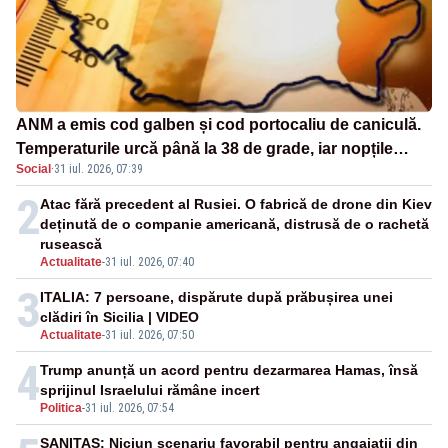
ANM a emis cod galben și cod portocaliu de caniculă.
Temperaturile urcă până la 38 de grade, iar nopțile
Social
·
31 iul. 2026, 07:39
devin tropicale
2
Atac fără precedent al Rusiei. O fabrică de drone din Kiev
deținută de o companie americană, distrusă de o rachetă
rusească
Actualitate
-
31 iul. 2026, 07:40
3
ITALIA: 7 persoane, dispărute după prăbușirea unei
clădiri în Sicilia | VIDEO
Actualitate
-
31 iul. 2026, 07:50
4
Trump anunță un acord pentru dezarmarea Hamas, însă
sprijinul Israelului rămâne incert
Politica
-
31 iul. 2026, 07:54
SANITAS: Niciun scenariu favorabil pentru angajații din