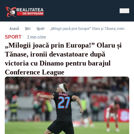
Acasă
Știri
Sport
„Milogii joacă prin Europa!” Olaru și Tănase, ironii devastatoare după victoria cu Dinamo pentru barajul Conference League
·
SPORT
2 min citire
„Milogii joacă prin Europa!” Olaru și
Tănase, ironii devastatoare după
victoria cu Dinamo pentru barajul
Conference League