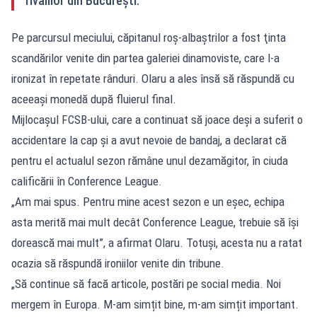
rivalilor din București.
Pe parcursul meciului, căpitanul roş-albaştrilor a fost ţinta
scandărilor venite din partea galeriei dinamoviste, care l-a
ironizat în repetate rânduri. Olaru a ales însă să răspundă cu
aceeaşi monedă după fluierul final.
Mijlocaşul FCSB-ului, care a continuat să joace deşi a suferit o
accidentare la cap şi a avut nevoie de bandaj, a declarat că
pentru el actualul sezon rămâne unul dezamăgitor, în ciuda
calificării în Conference League.
„Am mai spus. Pentru mine acest sezon e un eșec, echipa
asta merită mai mult decât Conference League, trebuie să își
dorească mai mult”, a afirmat Olaru. Totuşi, acesta nu a ratat
ocazia să răspundă ironiilor venite din tribune.
„Să continue să facă articole, postări pe social media. Noi
mergem în Europa. M-am simțit bine, m-am simțit important.