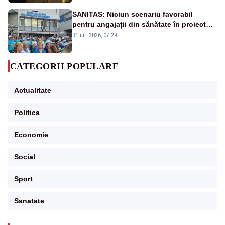
SANITAS: Niciun scenariu favorabil
pentru angajații din sănătate în proiectul
Legii salarizării
31 iul. 2026, 07:29
CATEGORII POPULARE
Actualitate
Politica
Economie
Social
Sport
Sanatate