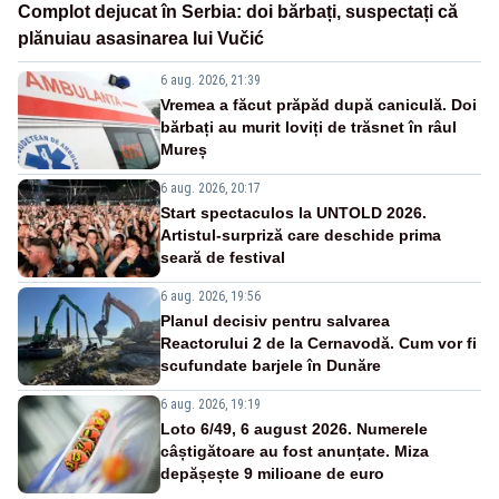
Complot dejucat în Serbia: doi bărbați, suspectați că
plănuiau asasinarea lui Vučić
6 aug. 2026, 21:39
Vremea a făcut prăpăd după caniculă. Doi
bărbați au murit loviți de trăsnet în râul
Mureș
6 aug. 2026, 20:17
Start spectaculos la UNTOLD 2026.
Artistul-surpriză care deschide prima
seară de festival
6 aug. 2026, 19:56
Planul decisiv pentru salvarea
Reactorului 2 de la Cernavodă. Cum vor fi
scufundate barjele în Dunăre
6 aug. 2026, 19:19
Loto 6/49, 6 august 2026. Numerele
câștigătoare au fost anunțate. Miza
depășește 9 milioane de euro