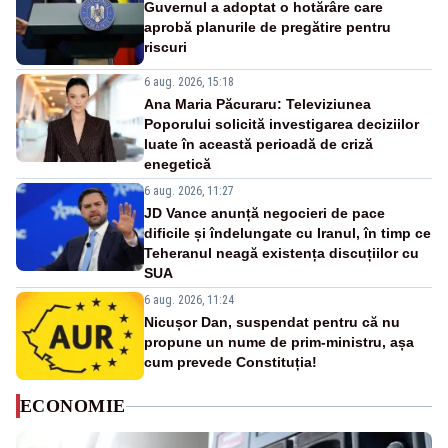
Guvernul a adoptat o hotărâre care
aprobă planurile de pregătire pentru
riscuri
6 aug. 2026, 15:18
Ana Maria Păcuraru: Televiziunea
Poporului solicită investigarea deciziilor
luate în această perioadă de criză
enegetică
6 aug. 2026, 11:27
JD Vance anunță negocieri de pace
dificile și îndelungate cu Iranul, în timp ce
Teheranul neagă existența discuțiilor cu
SUA
6 aug. 2026, 11:24
Nicușor Dan, suspendat pentru că nu
propune un nume de prim-ministru, așa
cum prevede Constituția!
ECONOMIE