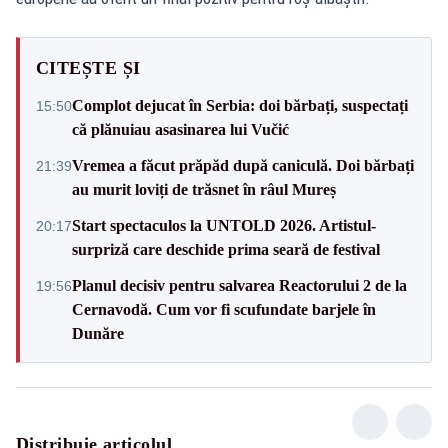
CITEȘTE ȘI
Complot dejucat în Serbia: doi bărbați, suspectați
15:50
că plănuiau asasinarea lui Vučić
Vremea a făcut prăpăd după caniculă. Doi bărbați
21:39
au murit loviți de trăsnet în râul Mureș
Start spectaculos la UNTOLD 2026. Artistul-
20:17
surpriză care deschide prima seară de festival
Planul decisiv pentru salvarea Reactorului 2 de la
19:56
Cernavodă. Cum vor fi scufundate barjele în
Dunăre
Distribuie articolul