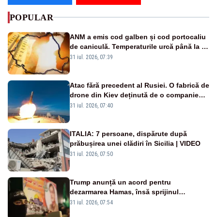
POPULAR
ANM a emis cod galben și cod portocaliu
de caniculă. Temperaturile urcă până la 38
de grade, iar nopțile devin tropicale
31 iul. 2026, 07:39
Atac fără precedent al Rusiei. O fabrică de
drone din Kiev deținută de o companie
americană, distrusă de o rachetă
31 iul. 2026, 07:40
rusească
ITALIA: 7 persoane, dispărute după
prăbușirea unei clădiri în Sicilia | VIDEO
31 iul. 2026, 07:50
Trump anunță un acord pentru
dezarmarea Hamas, însă sprijinul
Israelului rămâne incert
31 iul. 2026, 07:54