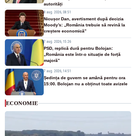
autorități
8 aug. 2026, 08:51
Nicușor Dan, avertisment după decizia
Moody’s: „România trebuie să revină la
creștere economică”
7 aug. 2026, 15:26
PSD, replică dură pentru Bolojan:
„România este într-o situație de forță
majoră”
7 aug. 2026, 14:51
Ședința de guvern se amână pentru ora
15:00. Bolojan nu a obținut toate avizele
ECONOMIE