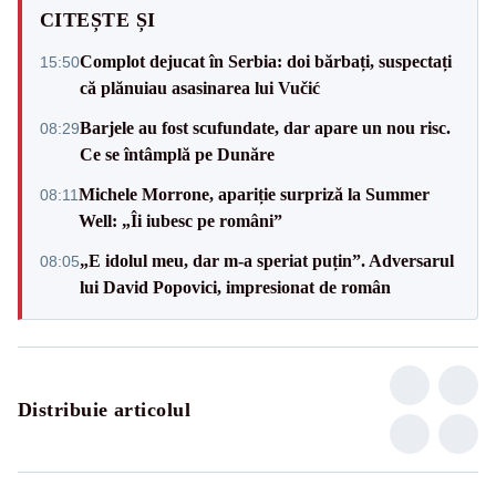
CITEȘTE ȘI
Complot dejucat în Serbia: doi bărbați, suspectați
15:50
că plănuiau asasinarea lui Vučić
Barjele au fost scufundate, dar apare un nou risc.
08:29
Ce se întâmplă pe Dunăre
Michele Morrone, apariție surpriză la Summer
08:11
Well: „Îi iubesc pe români”
„E idolul meu, dar m-a speriat puțin”. Adversarul
08:05
lui David Popovici, impresionat de român
Distribuie articolul