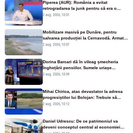
Piperea (AUR): România a evitat
retrogradarea la junk pentru că era o
catastrofă pentru bănci și fondurile de
2 aug. 2026, 10:01
pensii
Mobilizare masivă pe Dunăre, pentru
salvarea producției la Cernavodă. Armata
va detona o stâncă și va devia apa
2 aug. 2026, 10:07
fluviului - IMAGINI AERIENE
Dorina Barcari dă în vileag șmecheria
înghețării pensiilor. Sumele uriașe
pierdute de fiecare român
2 aug. 2026, 10:09
Mihai Chirica, atac devastator la adresa
progresiștilor lui Bolojan: Trebuie să
protejăm și natura, dar nu șținem omaneii
2 aug. 2026, 10:12
în stare permanentă de alertă
Daniel Udrescu: De ce patrimoniul va
deveni conceptul central al economiei
viitoare?