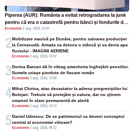
Piperea (AUR): România a evitat retrogradarea la junk
pentru că era o catastrofă pentru bănci și fondurile de
Economie
·
2 aug. 2026, 10:01
pensii
2
Mobilizare masivă pe Dunăre, pentru salvarea producției
la Cernavodă. Armata va detona o stâncă și va devia apa
fluviului - IMAGINI AERIENE
Economie
-
2 aug. 2026, 10:07
3
Dorina Barcari dă în vileag șmecheria înghețării pensiilor.
Sumele uriașe pierdute de fiecare român
Economie
-
2 aug. 2026, 10:09
4
Mihai Chirica, atac devastator la adresa progresiștilor lui
Bolojan: Trebuie să protejăm și natura, dar nu șținem
omaneii în stare permanentă de alertă
Economie
-
2 aug. 2026, 10:12
5
Daniel Udrescu: De ce patrimoniul va deveni conceptul
central al economiei viitoare?
Economie
-
2 aug. 2026, 09:22