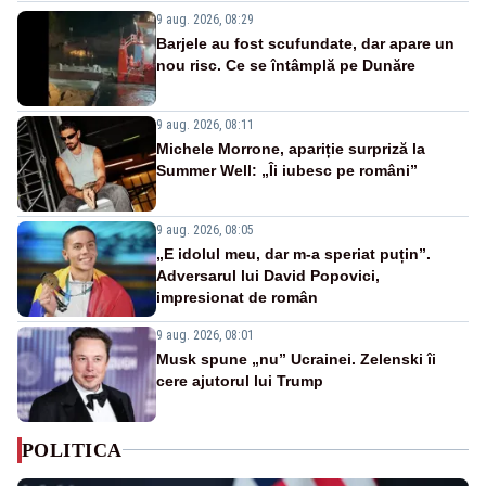
9 aug. 2026, 08:29
Barjele au fost scufundate, dar apare un
nou risc. Ce se întâmplă pe Dunăre
9 aug. 2026, 08:11
Michele Morrone, apariție surpriză la
Summer Well: „Îi iubesc pe români”
9 aug. 2026, 08:05
„E idolul meu, dar m-a speriat puțin”.
Adversarul lui David Popovici,
impresionat de român
9 aug. 2026, 08:01
Musk spune „nu” Ucrainei. Zelenski îi
cere ajutorul lui Trump
POLITICA