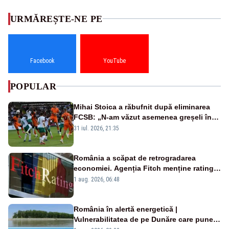
URMĂREȘTE-NE PE
Facebook
YouTube
POPULAR
Mihai Stoica a răbufnit după eliminarea
FCSB: „N-am văzut asemenea greșeli în
190 de meciuri europene”
31 iul. 2026, 21:35
România a scăpat de retrogradarea
economiei. Agenția Fitch menține ratingul
„BBB-” cu perspectivă negativă
1 aug. 2026, 06:48
România în alertă energetică |
Vulnerabilitatea de pe Dunăre care pune