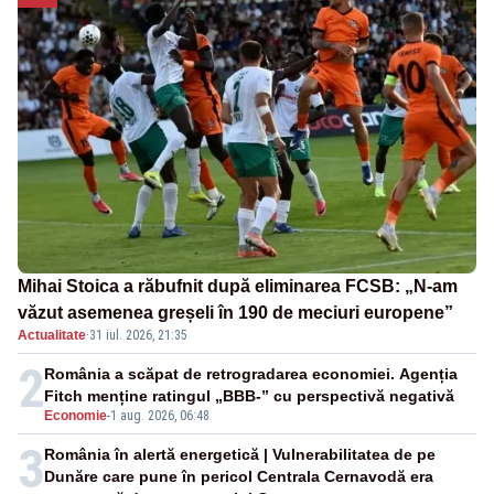
Mihai Stoica a răbufnit după eliminarea FCSB: „N-am
văzut asemenea greșeli în 190 de meciuri europene”
Actualitate
·
31 iul. 2026, 21:35
2
România a scăpat de retrogradarea economiei. Agenția
Fitch menține ratingul „BBB-” cu perspectivă negativă
Economie
-
1 aug. 2026, 06:48
3
România în alertă energetică | Vulnerabilitatea de pe
Dunăre care pune în pericol Centrala Cernavodă era