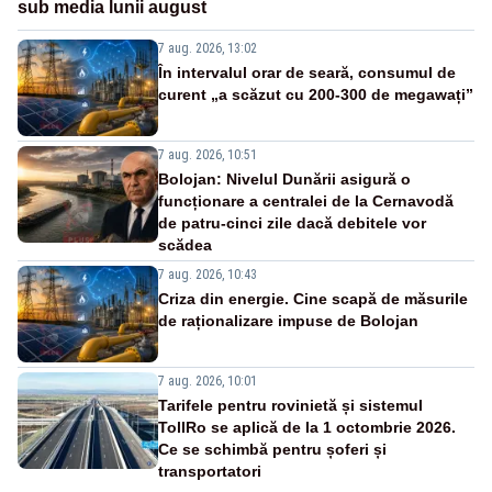
sub media lunii august
7 aug. 2026, 13:02
În intervalul orar de seară, consumul de
curent „a scăzut cu 200-300 de megawați”
7 aug. 2026, 10:51
Bolojan: Nivelul Dunării asigură o
funcționare a centralei de la Cernavodă
de patru-cinci zile dacă debitele vor
scădea
7 aug. 2026, 10:43
Criza din energie. Cine scapă de măsurile
de raționalizare impuse de Bolojan
7 aug. 2026, 10:01
Tarifele pentru rovinietă și sistemul
TollRo se aplică de la 1 octombrie 2026.
Ce se schimbă pentru șoferi și
transportatori