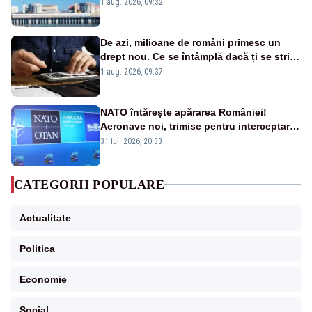
în pericol Centrala Cernavodă era
1 aug. 2026, 09:32
cunoscută de pe vremea lui Ceaușescu
De azi, milioane de români primesc un
drept nou. Ce se întâmplă dacă ți se strică
un produs
1 aug. 2026, 09:37
NATO întărește apărarea României!
Aeronave noi, trimise pentru interceptarea
și distrugerea dronelor
31 iul. 2026, 20:33
CATEGORII POPULARE
Actualitate
Politica
Economie
Social