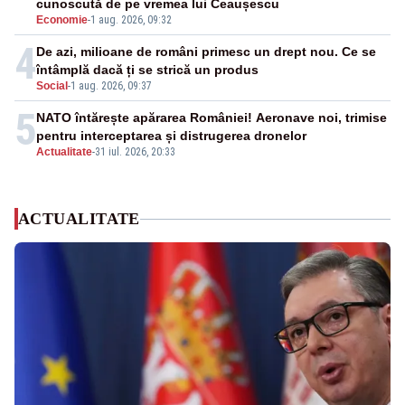
cunoscută de pe vremea lui Ceaușescu
Economie
-
1 aug. 2026, 09:32
4
De azi, milioane de români primesc un drept nou. Ce se
întâmplă dacă ți se strică un produs
Social
-
1 aug. 2026, 09:37
5
NATO întărește apărarea României! Aeronave noi, trimise
pentru interceptarea și distrugerea dronelor
Actualitate
-
31 iul. 2026, 20:33
ACTUALITATE