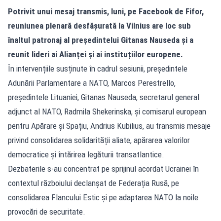
Potrivit unui mesaj transmis, luni, pe Facebook de Fifor,
reuniunea plenară desfășurată la Vilnius are loc sub
înaltul patronaj al președintelui Gitanas Nauseda și a
reunit lideri ai Alianței și ai instituțiilor europene.
În intervențiile susținute în cadrul sesiunii, președintele
Adunării Parlamentare a NATO, Marcos Perestrello,
președintele Lituaniei, Gitanas Nauseda, secretarul general
adjunct al NATO, Radmila Shekerinska, și comisarul european
pentru Apărare și Spațiu, Andrius Kubilius, au transmis mesaje
privind consolidarea solidarității aliate, apărarea valorilor
democratice și întărirea legăturii transatlantice.
Dezbaterile s-au concentrat pe sprijinul acordat Ucrainei în
contextul războiului declanșat de Federația Rusă, pe
consolidarea Flancului Estic și pe adaptarea NATO la noile
provocări de securitate.