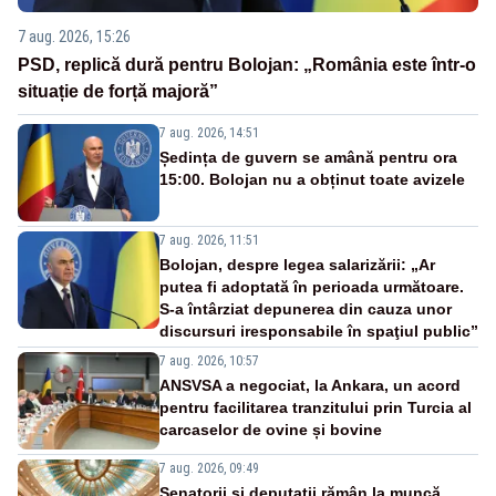
7 aug. 2026, 15:26
PSD, replică dură pentru Bolojan: „România este într-o
situație de forță majoră”
7 aug. 2026, 14:51
Ședința de guvern se amână pentru ora
15:00. Bolojan nu a obținut toate avizele
7 aug. 2026, 11:51
Bolojan, despre legea salarizării: „Ar
putea fi adoptată în perioada următoare.
S-a întârziat depunerea din cauza unor
discursuri iresponsabile în spaţiul public”
7 aug. 2026, 10:57
ANSVSA a negociat, la Ankara, un acord
pentru facilitarea tranzitului prin Turcia al
carcaselor de ovine și bovine
7 aug. 2026, 09:49
Senatorii și deputații rămân la muncă.