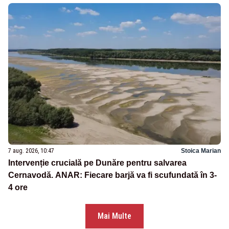
7 aug. 2026, 10:47
Stoica Marian
Intervenție crucială pe Dunăre pentru salvarea
Cernavodă. ANAR: Fiecare barjă va fi scufundată în 3-
4 ore
Mai Multe