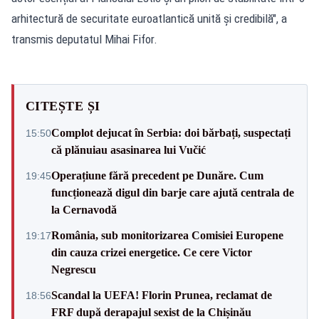
arhitectură de securitate euroatlantică unită și credibilă", a
transmis deputatul Mihai Fifor.
CITEȘTE ȘI
Complot dejucat în Serbia: doi bărbați, suspectați
15:50
că plănuiau asasinarea lui Vučić
Operațiune fără precedent pe Dunăre. Cum
19:45
funcționează digul din barje care ajută centrala de
la Cernavodă
România, sub monitorizarea Comisiei Europene
19:17
din cauza crizei energetice. Ce cere Victor
Negrescu
Scandal la UEFA! Florin Prunea, reclamat de
18:56
FRF după derapajul sexist de la Chișinău