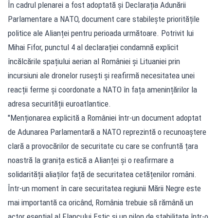
În cadrul plenarei a fost adoptată și Declarația Adunării
Parlamentare a NATO, document care stabilește prioritățile
politice ale Alianței pentru perioada următoare. Potrivit lui
Mihai Fifor, punctul 4 al declarației condamnă explicit
încălcările spațiului aerian al României și Lituaniei prin
incursiuni ale dronelor rusești și reafirmă necesitatea unei
reacții ferme și coordonate a NATO în fața amenințărilor la
adresa securității euroatlantice.
"Menționarea explicită a României într-un document adoptat
de Adunarea Parlamentară a NATO reprezintă o recunoaștere
clară a provocărilor de securitate cu care se confruntă țara
noastră la granița estică a Alianței și o reafirmare a
solidarității aliaților față de securitatea cetățenilor români.
Într-un moment în care securitatea regiunii Mării Negre este
mai importantă ca oricând, România trebuie să rămână un
actor esențial al Flancului Estic și un pilon de stabilitate într-o