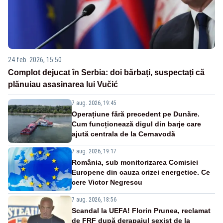
24 feb. 2026, 15:50
Complot dejucat în Serbia: doi bărbați, suspectați că
plănuiau asasinarea lui Vučić
7 aug. 2026, 19:45
Operațiune fără precedent pe Dunăre.
Cum funcționează digul din barje care
ajută centrala de la Cernavodă
7 aug. 2026, 19:17
România, sub monitorizarea Comisiei
Europene din cauza crizei energetice. Ce
cere Victor Negrescu
7 aug. 2026, 18:56
Scandal la UEFA! Florin Prunea, reclamat
de FRF după derapajul sexist de la