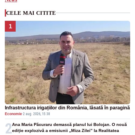
CELE MAI CITITE
1
Infrastructura irigațiilor din România, lăsată în paragină
Economie
·
2 aug. 2026, 15:38
2
Ana Maria Păcuraru demască planul lui Bolojan. O nouă
ediție explozivă a emisiunii „Miza Zilei” la Realitatea