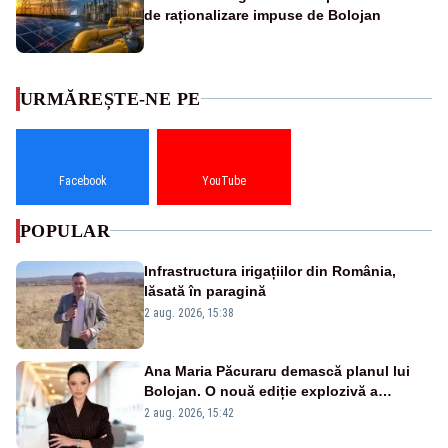
de raționalizare impuse de Bolojan
URMĂREȘTE-NE PE
Facebook
YouTube
POPULAR
Infrastructura irigațiilor din România,
lăsată în paragină
2 aug. 2026, 15:38
Ana Maria Păcuraru demască planul lui
Bolojan. O nouă ediție explozivă a
emisiunii „Miza Zilei” la Realitatea PLUS
2 aug. 2026, 15:42