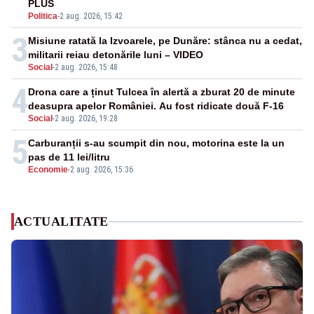
PLUS
Politica
-
2 aug. 2026, 15:42
3
Misiune ratată la Izvoarele, pe Dunăre: stânca nu a cedat,
militarii reiau detonările luni – VIDEO
Social
-
2 aug. 2026, 15:48
4
Drona care a ținut Tulcea în alertă a zburat 20 de minute
deasupra apelor României. Au fost ridicate două F-16
Social
-
2 aug. 2026, 19:28
5
Carburanții s-au scumpit din nou, motorina este la un
pas de 11 lei/litru
Economie
-
2 aug. 2026, 15:36
ACTUALITATE