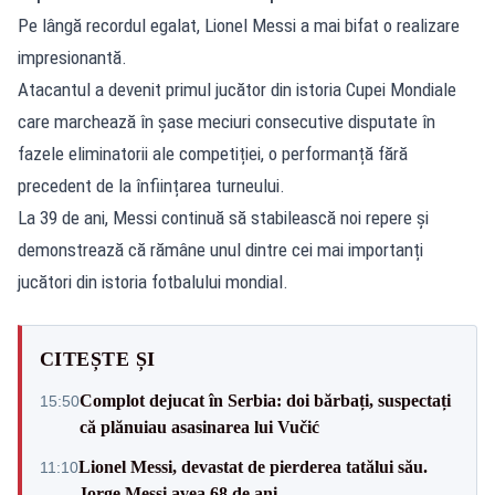
Pe lângă recordul egalat, Lionel Messi a mai bifat o realizare
impresionantă.
Atacantul a devenit primul jucător din istoria Cupei Mondiale
care marchează în șase meciuri consecutive disputate în
fazele eliminatorii ale competiției, o performanță fără
precedent de la înființarea turneului.
La 39 de ani, Messi continuă să stabilească noi repere și
demonstrează că rămâne unul dintre cei mai importanți
jucători din istoria fotbalului mondial.
CITEȘTE ȘI
Complot dejucat în Serbia: doi bărbați, suspectați
15:50
că plănuiau asasinarea lui Vučić
Lionel Messi, devastat de pierderea tatălui său.
11:10
Jorge Messi avea 68 de ani