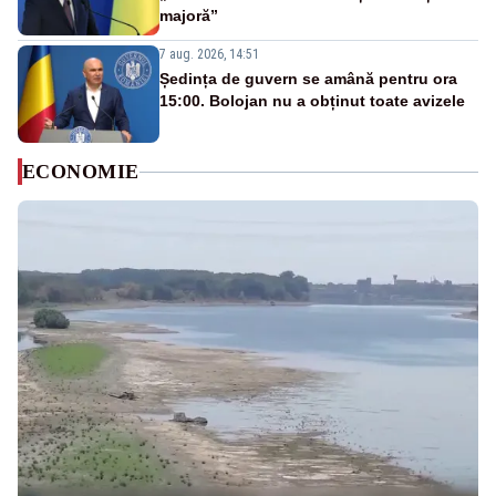
majoră”
7 aug. 2026, 14:51
Ședința de guvern se amână pentru ora
15:00. Bolojan nu a obținut toate avizele
ECONOMIE