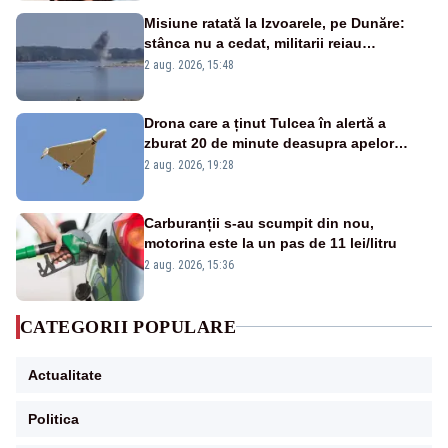
Misiune ratată la Izvoarele, pe Dunăre:
stânca nu a cedat, militarii reiau
detonările luni – VIDEO
2 aug. 2026, 15:48
Drona care a ținut Tulcea în alertă a
zburat 20 de minute deasupra apelor
României. Au fost ridicate două F-16
2 aug. 2026, 19:28
Carburanții s-au scumpit din nou,
motorina este la un pas de 11 lei/litru
2 aug. 2026, 15:36
CATEGORII POPULARE
Actualitate
Politica