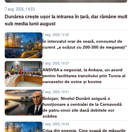
7 aug. 2026, 14:03
Dunărea crește ușor la intrarea în țară, dar rămâne mult
sub media lunii august
7 aug. 2026, 13:02
În intervalul orar de seară, consumul de
curent „a scăzut cu 200-300 de megawați”
7 aug. 2026, 10:57
ANSVSA a negociat, la Ankara, un acord
pentru facilitarea tranzitului prin Turcia al
carcaselor de ovine și bovine
7 aug. 2026, 10:51
Bolojan: Nivelul Dunării asigură o
funcționare a centralei de la Cernavodă
de patru-cinci zile dacă debitele vor
scădea
7 aug. 2026, 10:43
Criza din energie. Cine scapă de măsurile